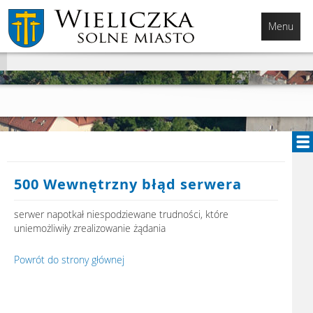
Przejdź
Przejdź
Przejdź
do
do
do
Menu
głównej
menu
stopki
treści
500 Wewnętrzny błąd serwera
serwer napotkał niespodziewane trudności, które
uniemożliwiły zrealizowanie żądania
Powrót do strony głównej