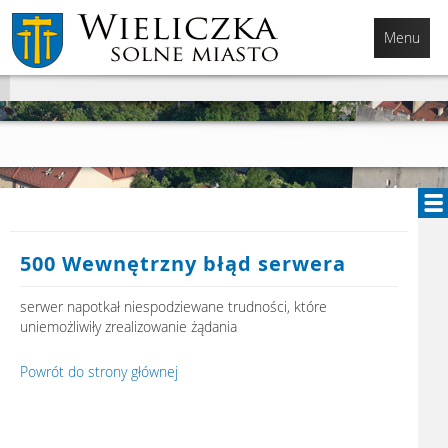
Przejdź
Przejdź
Przejdź
do
do
do
Menu
głównej
menu
stopki
treści
500 Wewnętrzny błąd serwera
serwer napotkał niespodziewane trudności, które
uniemożliwiły zrealizowanie żądania
Powrót do strony głównej