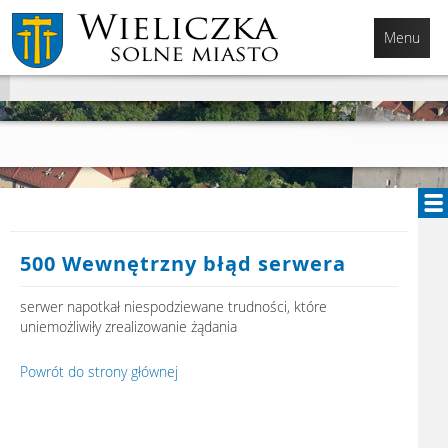
Przejdź
Przejdź
Przejdź
do
do
do
Menu
głównej
menu
stopki
treści
500 Wewnętrzny błąd serwera
serwer napotkał niespodziewane trudności, które
uniemożliwiły zrealizowanie żądania
Powrót do strony głównej