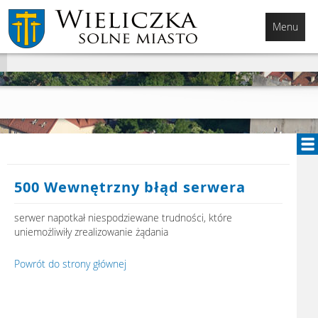
Przejdź
Przejdź
Przejdź
do
do
do
Menu
głównej
menu
stopki
treści
500 Wewnętrzny błąd serwera
serwer napotkał niespodziewane trudności, które
uniemożliwiły zrealizowanie żądania
Powrót do strony głównej