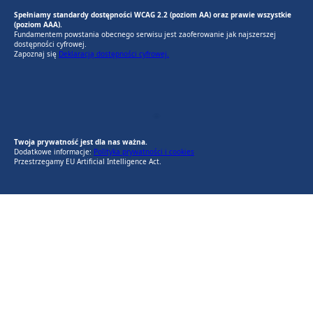
Spełniamy standardy dostępności WCAG 2.2 (poziom AA) oraz prawie wszystkie
(poziom AAA).
Fundamentem powstania obecnego serwisu jest zaoferowanie jak najszerszej
dostępności cyfrowej.
Zapoznaj się
Deklaracją dostępności cyfrowej.
EU AI Act
RODO Zgodne
RODO przyjazne narzędzia
Twoja prywatność jest dla nas ważna.
Dodatkowe informacje:
Polityka prywatności i cookies
Przestrzegamy EU Artificial Intelligence Act.