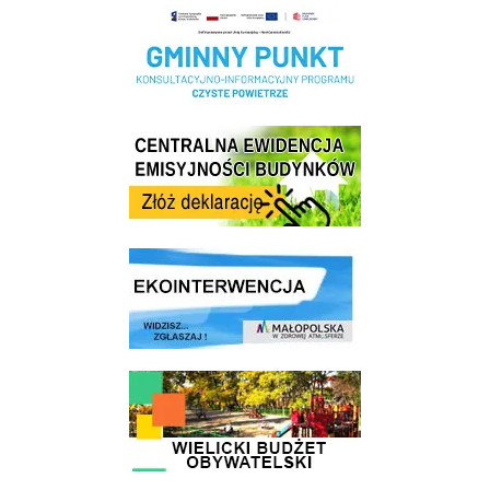
Realizacja Programu Czyste Powietrze w Gminie Wieliczka
Centrala Ewidencja Emisyjności Budynków - złóż deklarację
link do strony ekointerwencja dot.- powietrza
link do strony - Wielicki Budżet Obywatelski