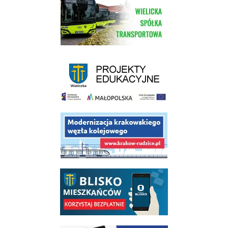
link do strony Wielickiej Spółki Transportowej
link do strony - projekty edukacyjne dofinansowane z Europejskiego
link do opisu projektu budowy linii kolejowej Krakow Rudzice
link do opisu aplikacji - BLISKO, Gmina Wieliczka w aplikacji Blisko