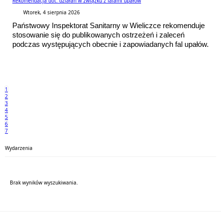
Rekomendacja dot. działań w związku z falami upałów
Wtorek, 4 sierpnia 2026
Państwowy Inspektorat Sanitarny w Wieliczce rekomenduje
stosowanie się do publikowanych ostrzeżeń i zaleceń
podczas występujących obecnie i zapowiadanych fal upałów.
1
2
3
4
5
6
7
Wydarzenia
Brak wyników wyszukiwania.