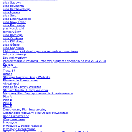
ulica Sadowa
ulica Reymonta
ulica Dembowskiego
ulica Aywasa
ulica Seraf
ulica Limanowskiego
ulica Nowy Świat
ulica Podgórska
plac Kościuszki
Rynek Górny
ulica Batorego
ulica Zamkowa
ulica Kilińskiego
ulica Górsko
ulica Kopernika
Elektroniczny lokalizator grobów na wielickim cmentarzu
Adopcja zwierząt
Dodatek węglowy
Posiłek w szkole i w domu - rządowy program dożywiania na lata 2024-2028
Petycje
Wolontariat
Trasa S7
Biznes
Strategia Rozwoju Gminy Wieliczka
Planowanie Przestrzenne
Aktualności
Plan ogólny gminy Wieliczka
Studium Miasta i Gminy Wieliczka
Miejscowy Plan Zagospodarowania Przestrzennego
Plan A
Plan B
Plan C
Plan D
Zintegrowany Plan Inwestycyjny
Obszar Zdegradowany oraz Obszar Rewitalizacji
Dane Przestrzenne
Wzory wniosków
Inwestycje
Inwestycje w trakcie realizacji
Inwestycje zrealizowane