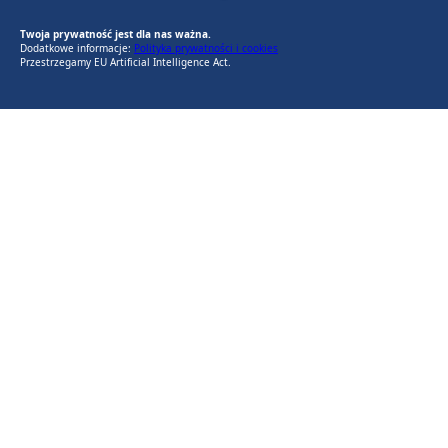
EU AI Act
RODO Zgodne
RODO przyjazne narzędzia
Twoja prywatność jest dla nas ważna.
Dodatkowe informacje:
Polityka prywatności i cookies
Przestrzegamy EU Artificial Intelligence Act.