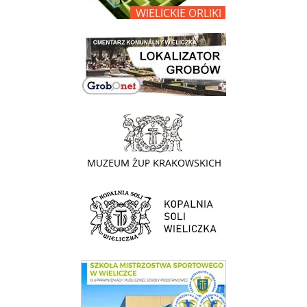
link do lokalizatora grobów na wielickim cmentarzu - grobnet
link do strony - Muzeum Żup Krakowskich Wieliczka
link do strony Kopalni Soli Wieliczka
link do SMS Wieliczka