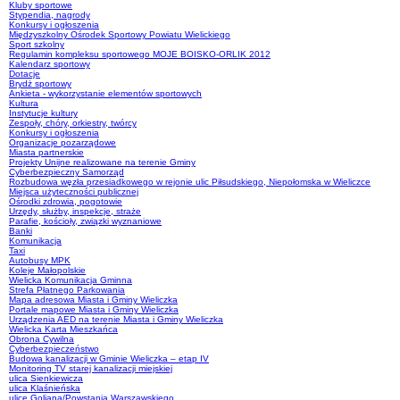
Kluby sportowe
Stypendia, nagrody
Konkursy i ogłoszenia
Międzyszkolny Ośrodek Sportowy Powiatu Wielickiego
Sport szkolny
Regulamin kompleksu sportowego MOJE BOISKO-ORLIK 2012
Kalendarz sportowy
Dotacje
Brydż sportowy
Ankieta - wykorzystanie elementów sportowych
Kultura
Instytucje kultury
Zespoły, chóry, orkiestry, twórcy
Konkursy i ogłoszenia
Organizacje pozarządowe
Miasta partnerskie
Projekty Unijne realizowane na terenie Gminy
Cyberbezpieczny Samorząd
Rozbudowa węzła przesiadkowego w rejonie ulic Piłsudskiego, Niepołomska w Wieliczce
Miejsca użyteczności publicznej
Ośrodki zdrowia, pogotowie
Urzędy, służby, inspekcje, straże
Parafie, kościoły, związki wyznaniowe
Banki
Komunikacja
Taxi
Autobusy MPK
Koleje Małopolskie
Wielicka Komunikacja Gminna
Strefa Płatnego Parkowania
Mapa adresowa Miasta i Gminy Wieliczka
Portale mapowe Miasta i Gminy Wieliczka
Urządzenia AED na terenie Miasta i Gminy Wieliczka
Wielicka Karta Mieszkańca
Obrona Cywilna
Cyberbezpieczeństwo
Budowa kanalizacji w Gminie Wieliczka – etap IV
Monitoring TV starej kanalizacji miejskiej
ulica Sienkiewicza
ulica Klaśnieńska
ulice Goliana/Powstania Warszawskiego