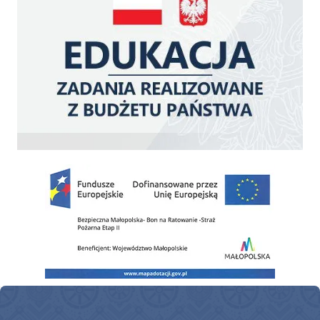
Zakup fabrycznie nowego, średniego samochodu ratowniczo-gaśniczego z napę