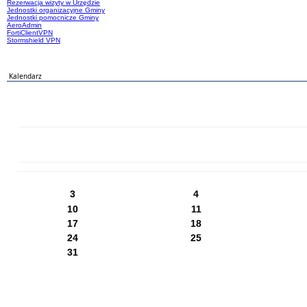
Rezerwacja wizyty w Urzędzie
Jednostki organizacyjne Gminy
Jednostki pomocnicze Gminy
AeroAdmin
FortiClientVPN
Stormshield VPN
Kalendarz
PN
WT
ŚR
CZ
PI
SO
NI
3
4
10
11
17
18
24
25
31