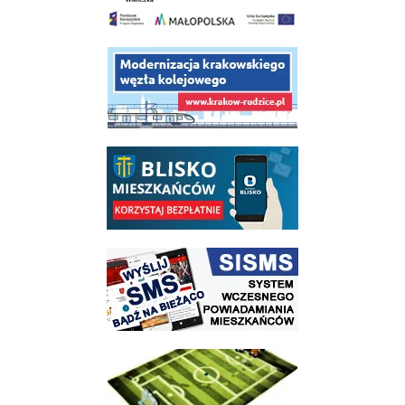
link do opisu projektu budowy linii kolejowej Krakow Rudzice
link do opisu aplikacji - BLISKO, Gmina Wieliczka w aplikacji Blisko
link do strony systemu wczesnego ostrzegania mieszkańców SISMS
link do opisu projektu Wielickie Orliki