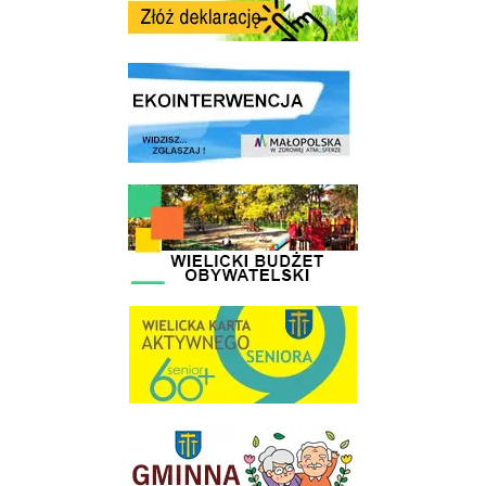
link do strony ekointerwencja dot.- powietrza
link do strony - Wielicki Budżet Obywatelski
link do strony Wielicka Karta Aktywnego Seniora
link do strony Gminnej Rady Seniorow - Wieliczka