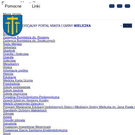
Strona
Mapa Strony
Pomocne
Linki
Mapa strony
OFICJALNY PORTAL MIASTA I GMINY
WIELICZKA
MENU
Menu główne
Samorząd
Burmistrz
Zastępca Burmistrza ds. Rozwoju
Zastępca Burmistrza ds. Społecznych
Rada Miejska
Sekretarz
Skarbnik
Osiedla i Sołectwa
Osiedla
Sołectwa
Mieszkańcy
Gmina
Informacje ogólne
Historia
Edukacja
Wielicka Karta Ucznia
Przedszkola
Szkoły podstawowe
Szkoły średnie
Szkoła muzyczna
Poradnia Psychologiczno-Pedagogiczna
Zespół Szkół im. Alojzego Kosiby
Wielicki Uniwersytet Dziecięcy
Program Wspierania Edukacji Uzdolnionych Dzieci i Młodzieży Gminy Wieliczka im. Jana Pawła I
Standardy Ochrony Małoletnich
Zdrowie
Apteki
Ośrodki zdrowia
Sanatoria
Powiatowy Inspektorat Weterynarii
Powiatowa Stacja Sanitarno-Epidemiologiczna
Sport