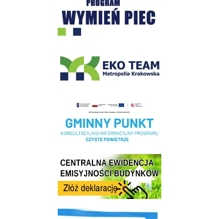
EKO-Team-Wieliczka
Realizacja Programu Czyste Powietrze w Gminie Wieliczka
Centrala Ewidencja Emisyjności Budynków - złóż deklarację
link do strony ekointerwencja dot.- powietrza