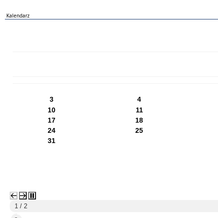
Kalendarz
PN
WT
ŚR
CZ
PI
SO
NI
3
4
10
11
17
18
24
25
31
1 / 2