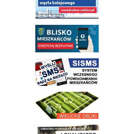
link do opisu aplikacji - BLISKO, Gmina Wieliczka w aplikacji Blisko
link do strony systemu wczesnego ostrzegania mieszkańców SISMS
link do opisu projektu Wielickie Orliki
link do lokalizatora grobów na wielickim cmentarzu - grobnet