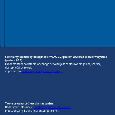
Spełniamy standardy dostępności WCAG 2.2 (poziom AA) oraz prawie wszystkie
(poziom AAA).
Fundamentem powstania obecnego serwisu jest zaoferowanie jak najszerszej
dostępności cyfrowej.
Zapoznaj się
Deklaracją dostępności cyfrowej.
EU AI Act
RODO Zgodne
RODO przyjazne narzędzia
Twoja prywatność jest dla nas ważna.
Dodatkowe informacje:
Polityka prywatności i cookies
Przestrzegamy EU Artificial Intelligence Act.