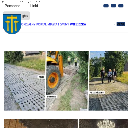
Strona
Aktualności
Pomocne
Linki
Czytaj na głos
OFICJALNY PORTAL MIASTA I GMINY
WIELICZKA
MENU
Aktualności