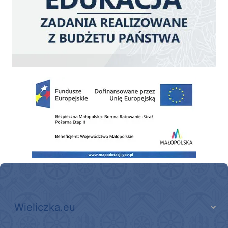
Zakup fabrycznie nowego, średniego samochodu ratowniczo-gaśniczego z napę
Wieliczka.eu