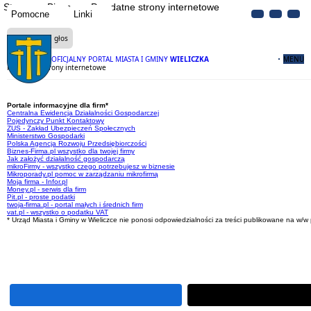
Strona
Biznes
Przydatne strony internetowe
Pomocne
Linki
Czytaj na głos
OFICJALNY PORTAL MIASTA I GMINY
WIELICZKA
MENU
Przydatne strony internetowe
Portale informacyjne dla firm*
Centralna Ewidencja Działalności Gospodarczej
Pojedynczy Punkt Kontaktowy
ZUS - Zakład Ubezpieczeń Społecznych
Ministerstwo Gospodarki
Polska Agencja Rozwoju Przedsiębiorczości
Biznes-Firma.pl wszystko dla twojej firmy
Jak założyć działalność gospodarczą
mikroFirmy - wszystko czego potrzebujesz w biznesie
Mikroporady.pl pomoc w zarządzaniu mikrofirmą
Moja firma - Infor.pl
Money.pl - serwis dla firm
Pit.pl - proste podatki
twoja-firma.pl - portal małych i średnich firm
vat.pl - wszystko o podatku VAT
* Urząd Miasta i Gminy w Wieliczce nie ponosi odpowiedzialności za treści publikowane na w/w 