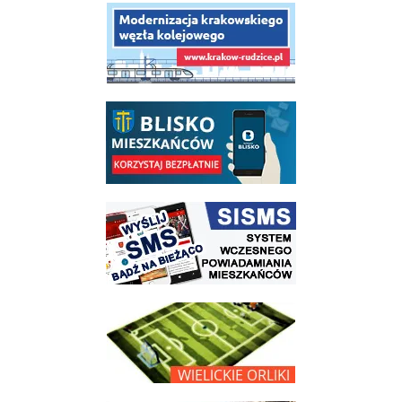
link do opisu projektu budowy linii kolejowej Krakow Rudzice
link do opisu aplikacji - BLISKO, Gmina Wieliczka w aplikacji Blisko
link do strony systemu wczesnego ostrzegania mieszkańców SISMS
link do opisu projektu Wielickie Orliki