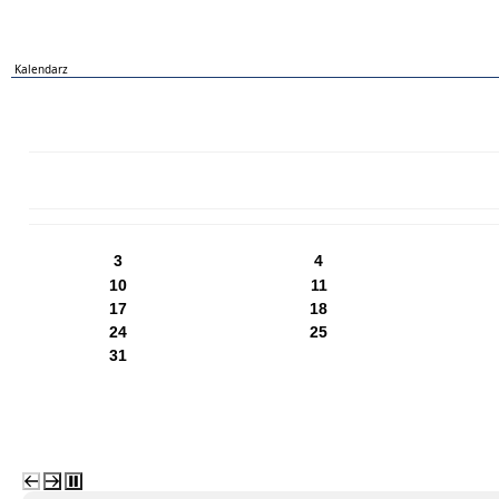
Kalendarz
PN
WT
ŚR
CZ
PI
SO
NI
3
4
10
11
17
18
24
25
31