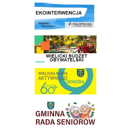
link do strony ekointerwencja dot.- powietrza
link do strony - Wielicki Budżet Obywatelski
link do strony Wielicka Karta Aktywnego Seniora
link do strony Gminnej Rady Seniorow - Wieliczka