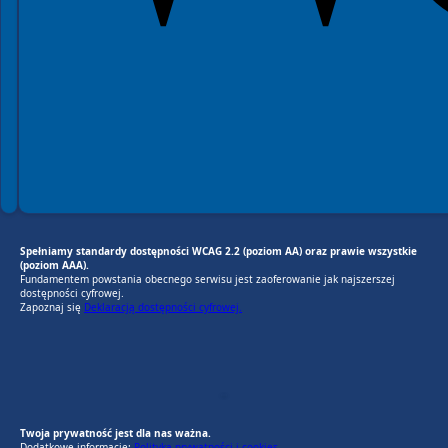
Spełniamy standardy dostępności WCAG 2.2 (poziom AA) oraz prawie wszystkie
(poziom AAA).
Fundamentem powstania obecnego serwisu jest zaoferowanie jak najszerszej
dostępności cyfrowej.
Zapoznaj się
Deklaracją dostępności cyfrowej.
EU AI Act
RODO Zgodne
RODO przyjazne narzędzia
Twoja prywatność jest dla nas ważna.
Dodatkowe informacje:
Polityka prywatności i cookies