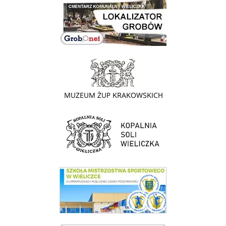
link do lokalizatora grobów na wielickim cmentarzu - grobnet
link do strony - Muzeum Żup Krakowskich Wieliczka
link do strony Kopalni Soli Wieliczka
link do SMS Wieliczka