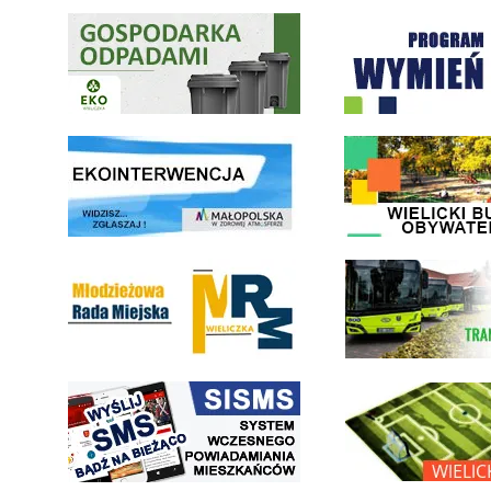
Gospodarka odpadami na terenie Miasta i Gminy Wieliczka
Program "Czyste Powietrze" 
link do strony ekointerwencja dot.- powietrza
link do strony - Wielicki Bu
Młodzieżowa Rada Miejska w Wieliczce
link do strony Wielickiej Sp
link do strony systemu wczesnego ostrzegania mieszkańców SISMS
link do opisu projektu Wielic