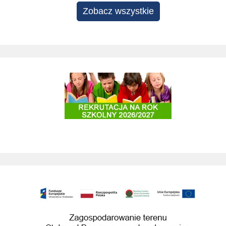
Zobacz wszystkie
Rekrutacja do szkół i przedszkoli 2025/2026
Zagospodarowanie terenu Stok pod Baranem na cele rekreacyjne