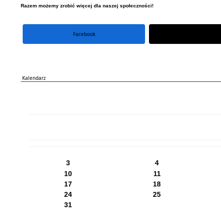
Razem możemy zrobić więcej dla naszej społeczności!
Facebook
portal X
Kalendarz
PN
WT
ŚR
CZ
PI
SO
NI
3
4
10
11
17
18
24
25
31