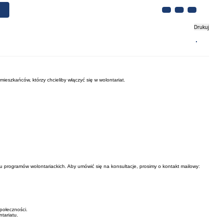
Drukuj
Biznes
Turystyka
Kontakt
mieszkańców, którzy chcieliby włączyć się w wolontariat.
niu programów wolontariackich. Aby umówić się na konsultacje, prosimy o kontakt mailowy:
połeczności.
tariatu.