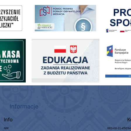
Pokonać ogranicz
pomoc prawna wieliczka
ogowo - Pożyczkowa
Edukacja - zadania realizowane z budżetu państwa
Zakup fabrycznie
Informacje
Info
K
NIP
683-00-11-450
Te