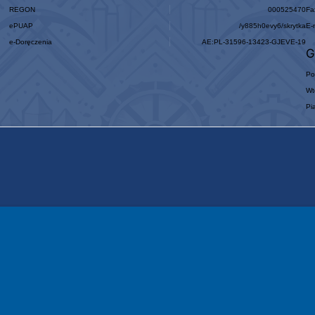
REGON
000525470
Fa
ePUAP
/y885h0evy6/skrytka
E-
e-Doręczenia
AE:PL-31596-13423-GJEVE-19
G
Po
Wt
Pi