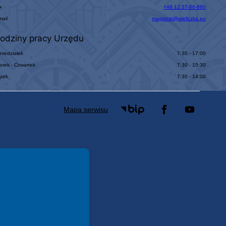
x
+48 12 27-86-860
mail
magistrat@wieliczka.eu
odziny pracy Urzędu
niedziałek
7:30 - 17:00
orek - Czwartek
7:30 - 15:30
ątek
7:30 - 14:00
Mapa serwisu