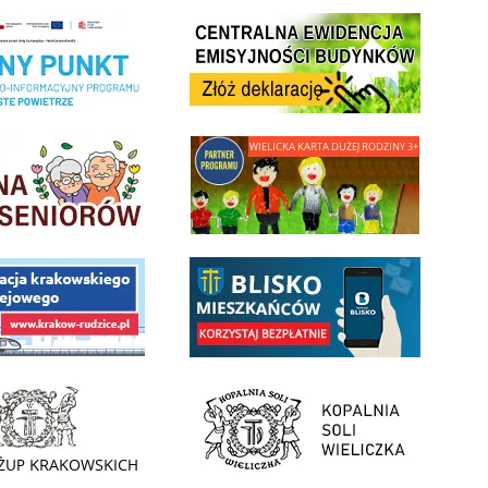
Centrala Ewidencja Emisyjności Budynków - złóż deklarac
ramu Czyste Powietrze w Gminie Wieliczka
minnej Rady Seniorow - Wieliczka
link do strony - Wielicka Karta Dużej Rodziny
 Funduszu Społecznego
link do opisu aplikacji - BLISKO, Gmina Wieliczka w aplika
ojektu budowy linii kolejowej Krakow Rudzice
- Muzeum Żup Krakowskich Wieliczka
link do strony Kopalni Soli Wieliczka