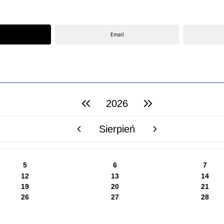
Email
2026
poprzedni rok
następny rok
Sierpień
poprzedni miesiąc
następny miesiąc
5
6
7
12
13
14
19
20
21
26
27
28