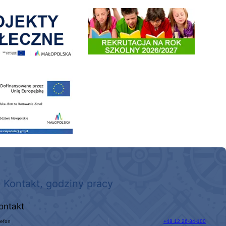
enia
Informacja o terminach rekrutacji na rok szkolny 2026/2
 nowego, średniego samochodu ratowniczo-gaśniczego z napędem 4x4 dla OSP Kokotów
Kontakt, godziny pracy
ontakt
lefon
+48 12 26-34-100