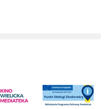
ediateka - zapraszamy
Punkt Obsługi Ekodoradcy Wieliczka