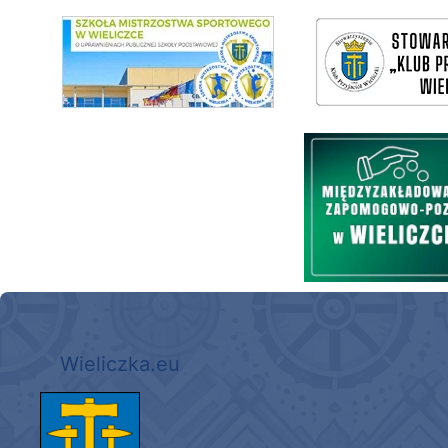
link do SMS Wieliczka
wieliczka-wieliczanie na bis
Międzyzakładowa Kasa Zapom
Wieliczka.eu