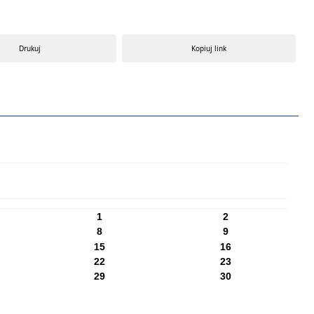
Drukuj
Kopiuj link
1
2
8
9
15
16
22
23
29
30