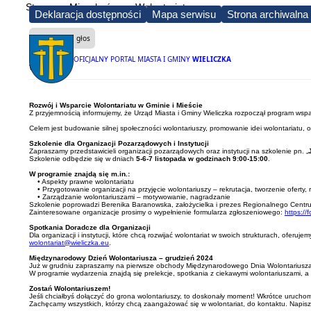
Strona
Mieszkańcy
Wolontariat
Deklaracja dostępności
Mapa serwisu
Strona archiwalna
Czytaj na głos
OFICJALNY PORTAL MIASTA I GMINY
WIELICZKA
Wolontariat
Rozwój i Wsparcie Wolontariatu w Gminie i Mieście
Z przyjemnością informujemy, że Urząd Miasta i Gminy Wieliczka rozpoczął program wsparc
Celem jest budowanie silnej społeczności wolontariuszy, promowanie idei wolontariatu, o
Szkolenie dla Organizacji Pozarządowych i Instytucji
Zapraszamy przedstawicieli organizacji pozarządowych oraz instytucji na szkolenie pn. „
Szkolenie odbędzie się w dniach
5-6-7 listopada w godzinach 9:00-15:00
.
W programie znajdą się m.in.:
• Aspekty prawne wolontariatu
• Przygotowanie organizacji na przyjęcie wolontariuszy – rekrutacja, tworzenie oferty, 
• Zarządzanie wolontariuszami – motywowanie, nagradzanie
Szkolenie poprowadzi Berenika Baranowska, założycielka i prezes Regionalnego Centru
Zainteresowane organizacje prosimy o wypełnienie formularza zgłoszeniowego:
https:/
Spotkania Doradcze dla Organizacji
Dla organizacji i instytucji, które chcą rozwijać wolontariat w swoich strukturach, ofe
wolontariat@wieliczka.eu
.
Międzynarodowy Dzień Wolontariusza – grudzień 2024
Już w grudniu zapraszamy na pierwsze obchody Międzynarodowego Dnia Wolontariusza
W programie wydarzenia znajdą się prelekcje, spotkania z ciekawymi wolontariuszami, 
Zostań Wolontariuszem!
Jeśli chciałbyś dołączyć do grona wolontariuszy, to doskonały moment! Wkrótce uruchomi
Zachęcamy wszystkich, którzy chcą zaangażować się w wolontariat, do kontaktu. Napis