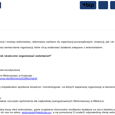
Samorząd
Mieszkańcy
ia i rozwoju wolontariatu, skierowany zarówno do organizacji pozarządowych, instytucji, jak i do 
raz wzmacnianie organizacji, które chcą realizować działania związane z wolontariatem.
Jak skutecznie organizować wolontariat?
”
rola koordynatora
m Wolontariatu w Krakowie, .
/forms.gle/WqUgb1tGSfRkJVwUA
rujemy indywidualne spotkania doradcze i monitoringowe, na których wspieramy organizacje w tworze
!
a także uroczyste wyróżnienia dla najbardziej zaangażowanych Wolontariuszy w Wieliczce.
my bazę ofert wolontariatu, gdzie znajdziesz różnorodne możliwości działania na rzecz lokalnej s
z do nas na adres:
wolontariat@wieliczka.eu
, a my pomożemy Ci znaleźć odpowiednią ofertę wolon