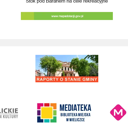
Raporty o stanie Gminy Wieliczka
Kino Wielicka M
entrum Kultury
link do strony Mediateka Biblioteka Miejska w Wieliczce