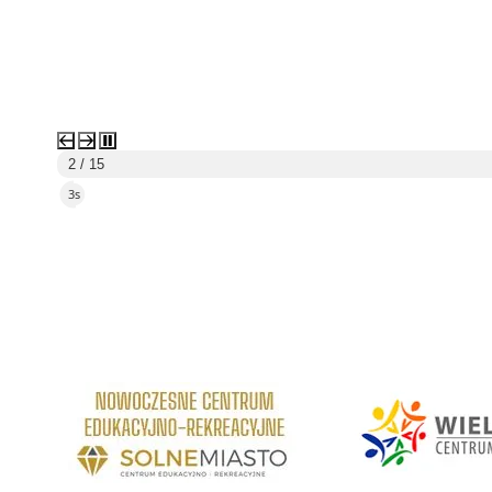
2 / 15
2s
link do strony Centrum Edukacyjno Rekreacyjne
link do strony - Wielickie C