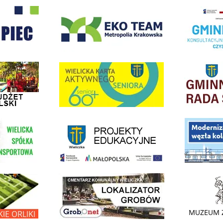
- Wieliczka
EKO-Team-Wieliczka
Realizacja Prog
dżet Obywatelski
link do strony G
link do strony Wielicka Karta Aktywnego Seniora
link do strony - projekty edukacyjne dofinansowane z Europejskiego
ółki Transportowej
link do opisu pr
link do lokalizatora grobów na wielickim cmentarzu - grobnet
kie Orliki
link do strony 