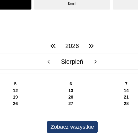
Email
2026
poprzedni rok
następny rok
Sierpień
poprzedni miesiąc
następny miesiąc
5
6
7
12
13
14
19
20
21
26
27
28
Zobacz wszystkie