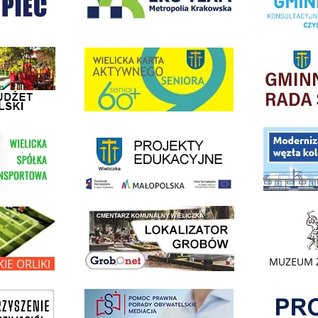
dżet Obywatelski
link do strony G
link do strony Wielicka Karta Aktywnego Seniora
link do strony - projekty edukacyjne dofinansowane z Europejskiego
ółki Transportowej
link do opisu pr
link do lokalizatora grobów na wielickim cmentarzu - grobnet
kie Orliki
link do strony 
Pokonać ogranicz
pomoc prawna wieliczka