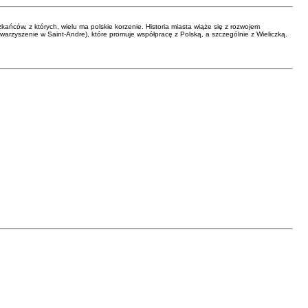
zkańców, z których, wielu ma polskie korzenie. Historia miasta wiąże się z rozwojem
owarzyszenie w Saint-Andre), które promuje współpracę z Polską, a szczególnie z Wieliczką.