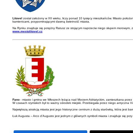
Litovel
został założony w XII wieku, liczy ponad 10 tysięcy mieszkańców. Miasto położo
kamienicami, przypominającymi dawną świetność miasta.
Na Rynku znajduje się potężny Ratusz ze stojącym naprzeciw niego słupem morowym, 
www.mestolitovel.cz
Fano
- miasto i gmina we Włoszech leżąca nad Morzem Adriatyckim, zamieszkana przez
W czasach rzymskich był to ważny ośrodek miejski. Przebiegała przez niego antyczna Via 
Największą atrakcją miasta jest jego historyczne centrum z dużą starówką, która jest 
Łuk Augusta – Arco d’Augusto jest jednym z głównych symboli miasta i znajduje się p