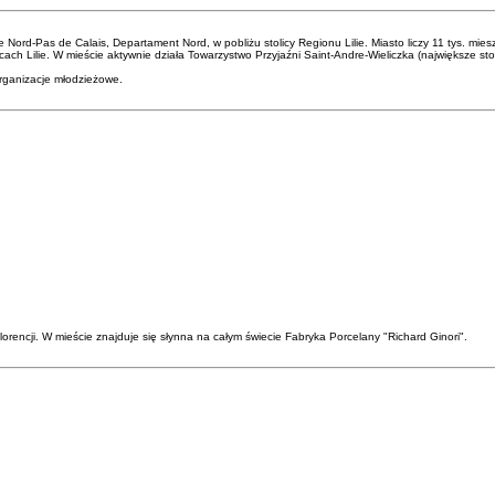
 Nord-Pas de Calais, Departament Nord, w pobliżu stolicy Regionu Lilie. Miasto liczy 11 tys. mies
ach Lilie. W mieście aktywnie działa Towarzystwo Przyjaźni Saint-Andre-Wieliczka (największe st
organizacje młodzieżowe.
rencji. W mieście znajduje się słynna na całym świecie Fabryka Porcelany "Richard Ginori".