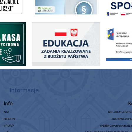
ogowo - Pożyczkowa
Edukacja - zadania realizowane z budżetu państwa
Zakup fabrycznie
Informacje
Info
K
NIP
683-00-11-450
Te
REGON
000525470
Fa
ePUAP
/y885h0evy6/skrytka
E-