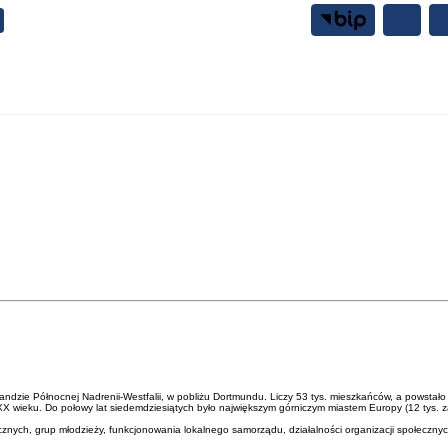
Samorząd
Mieszkańcy
ndzie Północnej Nadrenii-Westfalii, w pobliżu Dortmundu. Liczy 53 tys. mieszkańców, a powstało 
 XX wieku. Do połowy lat siedemdziesiątych było największym górniczym miastem Europy (12 tys. 
cznych, grup młodzieży, funkcjonowania lokalnego samorządu, działalności organizacji społeczny