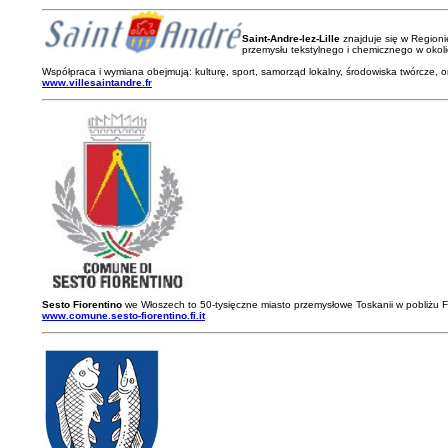
Saint-Andre-lez-Lille
znajduje się w Regionie
przemysłu tekstylnego i chemicznego w okolic
Współpraca i wymiana obejmują: kulturę, sport, samorząd lokalny, środowiska twórcze, 
www.villesaintandre.fr
Sesto Fiorentino
we Włoszech to 50-tysięczne miasto przemysłowe Toskanii w pobliżu Flo
www.comune.sesto-fiorentino.fi.it