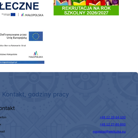
 nowego, średniego samochodu ratowniczo-gaśniczego z napędem 4x4 dla OSP Kokotów
Kontakt, godziny pracy
ontakt
lefon
+48 12 26-34-100
x
+48 12 27-86-860
mail
magistrat@wieliczka.eu