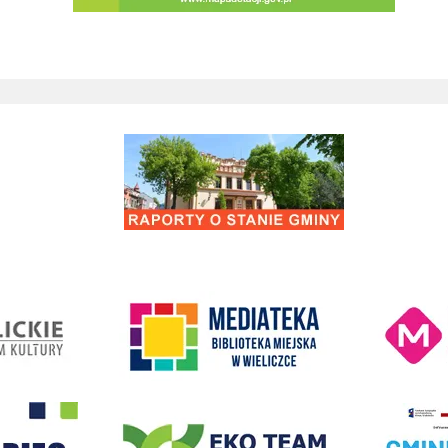
Raporty o stanie Gminy Wieliczka
Kino Wielicka M
entrum Kultury
link do strony Mediateka Biblioteka Miejska w Wieliczce
- Wieliczka
EKO-Team-Wieliczka
Realizacja Prog