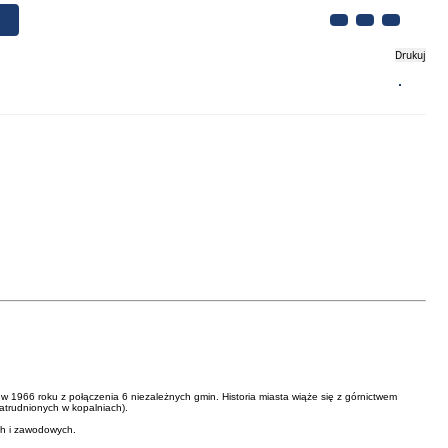
Drukuj
Biznes
Turystyka
Kontakt
w 1966 roku z połączenia 6 niezależnych gmin. Historia miasta wiąże się z górnictwem
zatrudnionych w kopalniach).
ch i zawodowych.