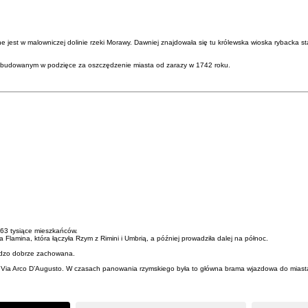
ne jest w malowniczej dolinie rzeki Morawy. Dawniej znajdowała się tu królewska wioska ryback
zbudowanym w podzięce za oszczędzenie miasta od zarazy w 1742 roku.
 63 tysiące mieszkańców.
Flamina, która łączyła Rzym z Rimini i Umbrią, a później prowadziła dalej na północ.
bardzo dobrze zachowana.
rzy Via Arco D’Augusto. W czasach panowania rzymskiego była to główna brama wjazdowa do miast