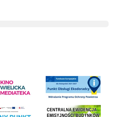
ediateka - zapraszamy
Punkt Obsługi Ekodoradcy Wieliczka
Centrala Ewidencja Emisyjności Budynków - złóż deklarac
ramu Czyste Powietrze w Gminie Wieliczka