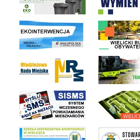
link do strony ekointerwencja dot.- powietrza
link do strony - Wielicki Bu
Młodzieżowa Rada Miejska w Wieliczce
link do strony Wielickiej Sp
link do strony systemu wczesnego ostrzegania mieszkańców SISMS
link do opisu projektu Wielic
link do SMS Wieliczka
wieliczka-wieliczanie na bis