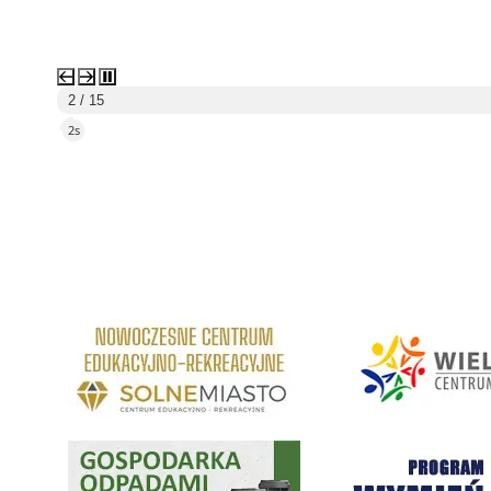
3 / 15
5s
link do strony Centrum Edukacyjno Rekreacyjne
link do strony - Wielickie C
Gospodarka odpadami na terenie Miasta i Gminy Wieliczka
Program "Czyste Powietrze" 