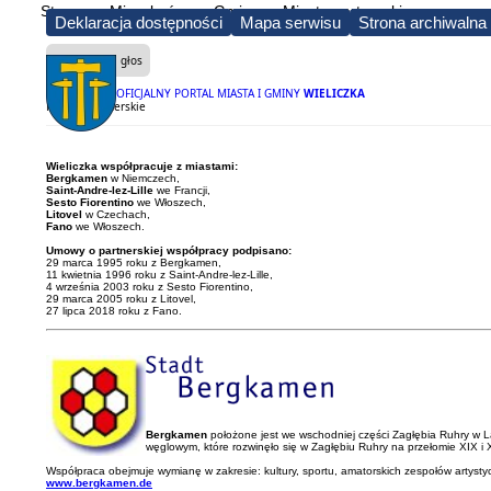
Strona
Mieszkańcy
Gmina
Miasta partnerskie
Deklaracja dostępności
Mapa serwisu
Strona archiwalna
Czytaj na głos
OFICJALNY PORTAL MIASTA I GMINY
WIELICZKA
Miasta partnerskie
Wieliczka współpracuje z miastami:
Bergkamen
w Niemczech,
Saint-Andre-lez-Lille
we Francji,
Sesto Fiorentino
we Włoszech,
Litovel
w Czechach,
Fano
we Włoszech.
Umowy o partnerskiej współpracy podpisano:
29 marca 1995 roku z Bergkamen,
11 kwietnia 1996 roku z Saint-Andre-lez-Lille,
4 września 2003 roku z Sesto Fiorentino,
29 marca 2005 roku z Litovel,
27 lipca 2018 roku z Fano.
Bergkamen
położone jest we wschodniej części Zagłębia Ruhry w La
węglowym, które rozwinęło się w Zagłębiu Ruhry na przełomie XIX i
Współpraca obejmuje wymianę w zakresie: kultury, sportu, amatorskich zespołów artysty
www.bergkamen.de