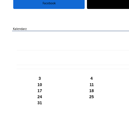
Facebook
portal X
Kalendarz
PN
WT
ŚR
CZ
PI
SO
NI
3
4
10
11
17
18
24
25
31