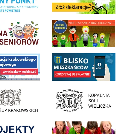
minnej Rady Seniorow - Wieliczka
link do strony - Wielicka Karta Dużej Rodziny
 Funduszu Społecznego
link do opisu aplikacji - BLISKO, Gmina Wieliczka w aplika
ojektu budowy linii kolejowej Krakow Rudzice
- Muzeum Żup Krakowskich Wieliczka
link do strony Kopalni Soli Wieliczka
enia
Informacja o terminach rekrutacji na rok szkolny 2026/2