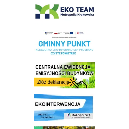
Realizacja Programu Czyste Powietrze w Gminie Wieliczka
Centrala Ewidencja Emisyjności Budynków - złóż deklarację
link do strony ekointerwencja dot.- powietrza
link do strony - Wielicki Budżet Obywatelski