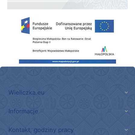
Zakup fabrycznie nowego, średniego samochodu ratowniczo-gaśniczego z napę
Wieliczka.eu
Informacje
Kontakt, godziny pracy