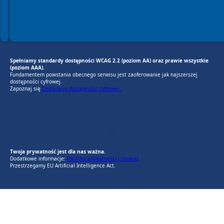
Spełniamy standardy dostępności WCAG 2.2 (poziom AA) oraz prawie wszystkie
(poziom AAA).
Fundamentem powstania obecnego serwisu jest zaoferowanie jak najszerszej
dostępności cyfrowej.
Zapoznaj się
Deklaracją dostępności cyfrowej.
EU AI Act
RODO Zgodne
RODO przyjazne narzędzia
Twoja prywatność jest dla nas ważna.
Dodatkowe informacje:
Polityka prywatności i cookies
Przestrzegamy EU Artificial Intelligence Act.