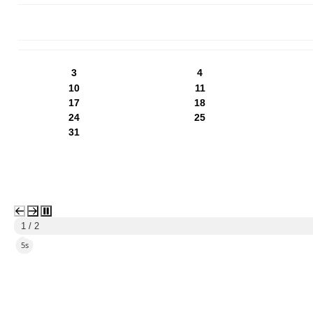
PN
WT
ŚR
CZ
PI
SO
NI
3
4
10
11
17
18
24
25
31
1 / 2
4s