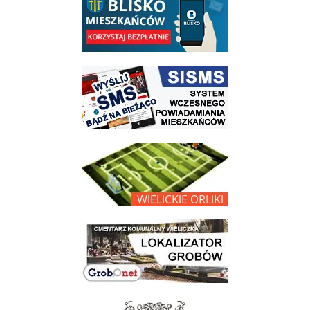
link do strony systemu wczesnego ostrzegania mieszkańców SISMS
link do opisu projektu Wielickie Orliki
link do lokalizatora grobów na wielickim cmentarzu - grobnet
link do strony - Muzeum Żup Krakowskich Wieliczka