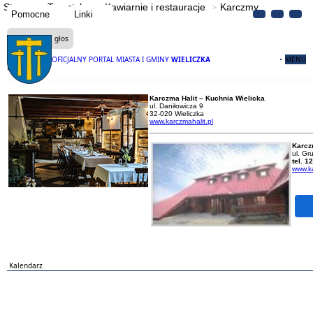
Strona
Turystyka
Kawiarnie i restauracje
Karczmy
Pomocne
Linki
Czytaj na głos
OFICJALNY PORTAL MIASTA I GMINY
WIELICZKA
MENU
Karczmy
Karczma Halit – Kuchnia Wielicka
ul. Daniłowicza 9
32-020 Wieliczka
www.karczmahalit.pl
Karcz
ul. Gr
tel. 1
www.ka
Kalendarz