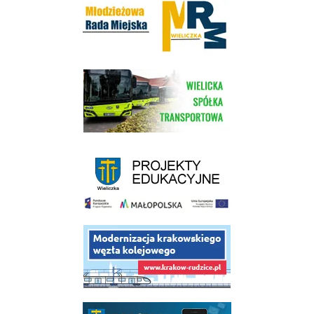
link do strony Wielickiej Spółki Transportowej
link do strony - projekty edukacyjne dofinansowane z Europejskiego
link do opisu projektu budowy linii kolejowej Krakow Rudzice
link do opisu aplikacji - BLISKO, Gmina Wieliczka w aplikacji Blisko