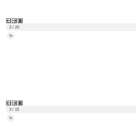
3 / 20
4s
3 / 15
4s