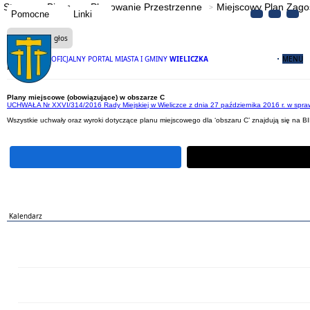
Strona
Biznes
Planowanie Przestrzenne
Miejscowy Plan Zag
Pomocne
Linki
Czytaj na głos
OFICJALNY PORTAL MIASTA I GMINY
WIELICZKA
MENU
Plan C
Plany miejscowe (obowiązujące) w obszarze C
UCHWAŁA Nr XXVI/314/2016 Rady Miejskiej w Wieliczce z dnia 27 października 2016 r. w spra
Wszystkie uchwały oraz wyroki dotyczące planu miejscowego dla ‘obszaru C’ znajdują się na B
Kalendarz
PN
WT
ŚR
CZ
PI
SO
NI