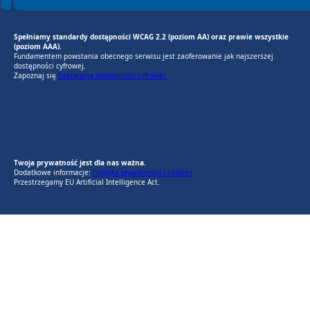
Spełniamy standardy dostępności WCAG 2.2 (poziom AA) oraz prawie wszystkie
(poziom AAA).
Fundamentem powstania obecnego serwisu jest zaoferowanie jak najszerszej
dostępności cyfrowej.
Zapoznaj się
Deklaracją dostępności cyfrowej.
EU AI Act
RODO Zgodne
RODO przyjazne narzędzia
Twoja prywatność jest dla nas ważna.
Dodatkowe informacje:
Polityka prywatności i cookies
Przestrzegamy EU Artificial Intelligence Act.