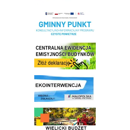
Realizacja Programu Czyste Powietrze w Gminie Wieliczka
Centrala Ewidencja Emisyjności Budynków - złóż deklarację
link do strony ekointerwencja dot.- powietrza
link do strony - Wielicki Budżet Obywatelski