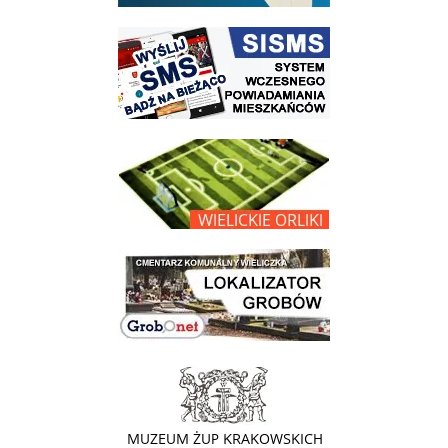
link do strony systemu wczesnego ostrzegania mieszkańców SISMS
link do opisu projektu Wielickie Orliki
link do lokalizatora grobów na wielickim cmentarzu - grobnet
link do strony - Muzeum Żup Krakowskich Wieliczka