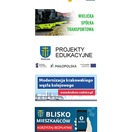
link do strony Wielickiej Spółki Transportowej
link do strony - projekty edukacyjne dofinansowane z Europejskiego
link do opisu projektu budowy linii kolejowej Krakow Rudzice
link do opisu aplikacji - BLISKO, Gmina Wieliczka w aplikacji Blisko