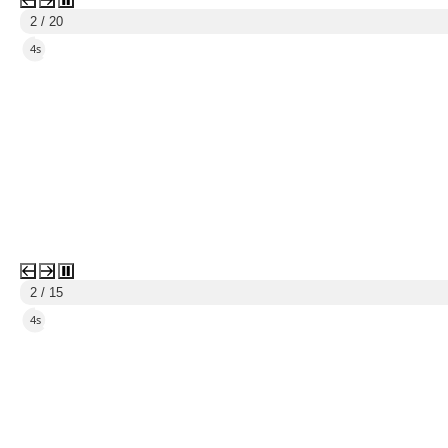
2 / 20
2s
2 / 15
2s