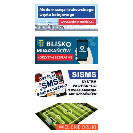
link do opisu projektu budowy linii kolejowej Krakow Rudzice
link do opisu aplikacji - BLISKO, Gmina Wieliczka w aplikacji Blisko
link do strony systemu wczesnego ostrzegania mieszkańców SISMS
link do opisu projektu Wielickie Orliki