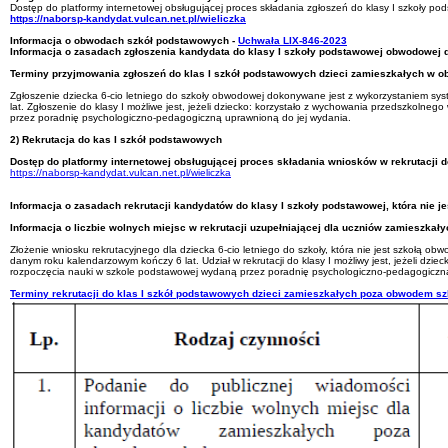
Dostęp do platformy internetowej obsługującej proces składania zgłoszeń do klasy I szkoły po
https://naborsp-kandydat.vulcan.net.pl/wieliczka
Informacja o obwodach szkół podstawowych -
Uchwała LIX-846-2023
Informacja o zasadach zgłoszenia kandydata do klasy I szkoły podstawowej obwodowej 
Terminy przyjmowania zgłoszeń do klas I szkół podstawowych dzieci zamieszkałych w obwo
Zgłoszenie dziecka 6-cio letniego do szkoły obwodowej dokonywane jest z wykorzystaniem sy
lat. Zgłoszenie do klasy I możliwe jest, jeżeli dziecko: korzystało z wychowania przedszkol
przez poradnię psychologiczno-pedagogiczną uprawnioną do jej wydania.
2) Rekrutacja do kas I szkół podstawowych
Dostęp do platformy internetowej obsługującej proces składania wniosków w rekrutacji d
https://naborsp-kandydat.vulcan.net.pl/wieliczka
Informacja o zasadach rekrutacji kandydatów do klasy I szkoły podstawowej, która nie 
Informacja o liczbie wolnych miejsc w rekrutacji uzupełniającej dla uczniów zamieszka
Złożenie wniosku rekrutacyjnego dla dziecka 6-cio letniego do szkoły, która nie jest szkołą
danym roku kalendarzowym kończy 6 lat. Udział w rekrutacji do klasy I możliwy jest, jeżeli d
rozpoczęcia nauki w szkole podstawowej wydaną przez poradnię psychologiczno-pedagogiczną
Terminy rekrutacji do klas I szkół podstawowych dzieci zamieszkałych poza obwodem s