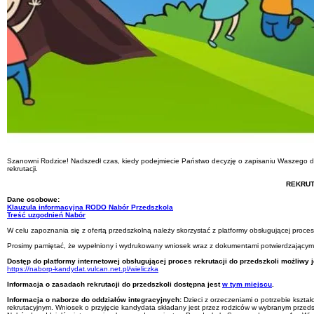
Szanowni Rodzice! Nadszedł czas, kiedy podejmiecie Państwo decyzję o zapisaniu Waszego dzi
rekrutacji.
REKRUT
Dane osobowe:
Klauzula informacyjna RODO Nabór Przedszkola
Treść uzgodnień Nabór
W celu zapoznania się z ofertą przedszkolną należy skorzystać z platformy obsługującej proce
Prosimy pamiętać, że wypełniony i wydrukowany wniosek wraz z dokumentami potwierdzającymi s
Dostęp do platformy internetowej obsługującej proces rekrutacji do przedszkoli możliwy 
https://naborp-kandydat.vulcan.net.pl/wieliczka
Informacja o zasadach rekrutacji do przedszkoli dostępna jest
w tym miejscu
.
Informacja o naborze do oddziałów integracyjnych:
Dzieci z orzeczeniami o potrzebie kszt
rekrutacyjnym. Wniosek o przyjęcie kandydata składany jest przez rodziców w wybranym przeds