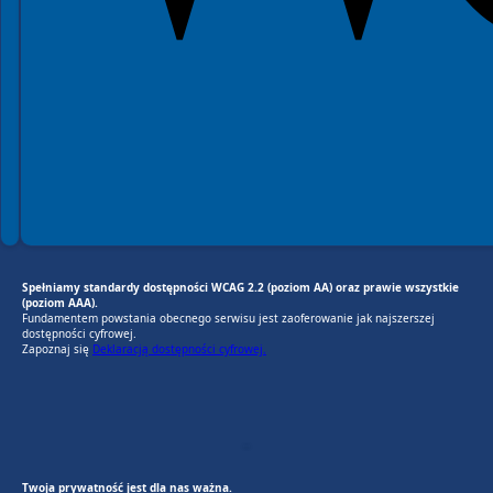
Spełniamy standardy dostępności WCAG 2.2 (poziom AA) oraz prawie wszystkie
(poziom AAA).
Fundamentem powstania obecnego serwisu jest zaoferowanie jak najszerszej
dostępności cyfrowej.
Zapoznaj się
Deklaracją dostępności cyfrowej.
EU AI Act
RODO Zgodne
RODO przyjazne narzędzia
Twoja prywatność jest dla nas ważna.