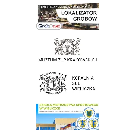
link do lokalizatora grobów na wielickim cmentarzu - grobnet
link do strony - Muzeum Żup Krakowskich Wieliczka
link do strony Kopalni Soli Wieliczka
link do SMS Wieliczka