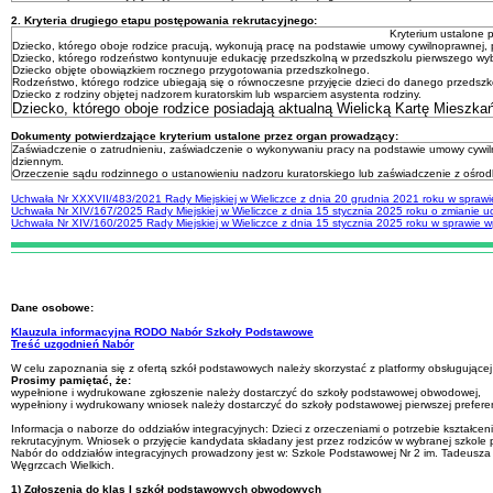
2. Kryteria drugiego etapu postępowania rekrutacyjnego:
Kryterium ustalone 
Dziecko, którego oboje rodzice pracują, wykonują pracę na podstawie umowy cywilnoprawnej, 
Dziecko, którego rodzeństwo kontynuuje edukację przedszkolną w przedszkolu pierwszego wy
Dziecko objęte obowiązkiem rocznego przygotowania przedszkolnego.
Rodzeństwo, którego rodzice ubiegają się o równoczesne przyjęcie dzieci do danego przedszk
Dziecko z rodziny objętej nadzorem kuratorskim lub wsparciem asystenta rodziny.
Dziecko, którego oboje rodzice posiadają aktualną Wielicką Kartę Mieszka
Dokumenty potwierdzające kryterium ustalone przez organ prowadzący:
Zaświadczenie o zatrudnieniu, zaświadczenie o wykonywaniu pracy na podstawie umowy cywilno
dziennym.
Orzeczenie sądu rodzinnego o ustanowieniu nadzoru kuratorskiego lub zaświadczenie z ośrodk
Uchwała Nr XXXVII/483/2021 Rady Miejskiej w Wieliczce z dnia 20 grudnia 2021 roku w sprawie 
Uchwała Nr XIV/167/2025 Rady Miejskiej w Wieliczce z dnia 15 stycznia 2025 roku o zmianie uc
Uchwała Nr XIV/160/2025 Rady Miejskiej w Wieliczce z dnia 15 stycznia 2025 roku w sprawie wp
Dane osobowe:
Klauzula informacyjna RODO Nabór Szkoły Podstawowe
Treść uzgodnień Nabór
W celu zapoznania się z ofertą szkół podstawowych należy skorzystać z platformy obsługujące
Prosimy pamiętać, że:
wypełnione i wydrukowane zgłoszenie należy dostarczyć do szkoły podstawowej obwodowej,
wypełniony i wydrukowany wniosek należy dostarczyć do szkoły podstawowej pierwszej preferen
Informacja o naborze do oddziałów integracyjnych: Dzieci z orzeczeniami o potrzebie kształc
rekrutacyjnym. Wniosek o przyjęcie kandydata składany jest przez rodziców w wybranej szkole 
Nabór do oddziałów integracyjnych prowadzony jest w: Szkole Podstawowej Nr 2 im. Tadeusza
Węgrzcach Wielkich.
1) Zgłoszenia do klas I szkół podstawowych obwodowych