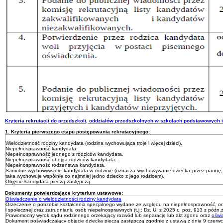
Kryteria rekrutacji do przedszkoli, oddziałów przedszkolnych w szkołach podstawowych 
1. Kryteria pierwszego etapu postępowania rekrutacyjnego:
Wielodzietność rodziny kandydata (rodzina wychowująca troje i więcej dzieci).
Niepełnosprawność kandydata.
Niepełnosprawność jednego z rodziców kandydata.
Niepełnosprawność obojga rodziców kandydata.
Niepełnosprawność rodzeństwa kandydata.
Samotne wychowywanie kandydata w rodzinie (oznacza wychowywanie dziecka przez pannę, 
taka wychowuje wspólnie co najmniej jedno dziecko z jego rodzicem).
Objęcie kandydata pieczą zastępczą.
Dokumenty potwierdzające kryterium ustawowe:
Oświadczenie o wielodzietności rodziny kandydata
Orzeczenie o potrzebie kształcenia specjalnego wydane ze względu na niepełnosprawność, orz
i społecznej oraz zatrudnianiu osób niepełnosprawnych (t.j.: Dz. U. z 2025 r., poz. 913 z późn.z
Prawomocny wyrok sądu rodzinnego orzekający rozwód lub separację lub akt zgonu oraz
oświ
Dokument poświadczający objęcie dziecka pieczą zastępczą zgodnie z ustawą z dnia 9 czerwca 201