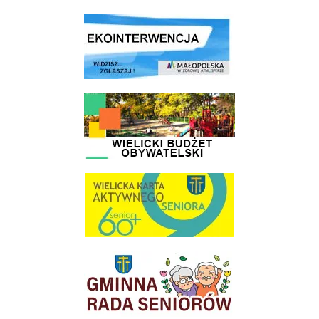
link do strony ekointerwencja dot.- powietrza
link do strony - Wielicki Budżet Obywatelski
link do strony Wielicka Karta Aktywnego Seniora
link do strony Gminnej Rady Seniorow - Wieliczka