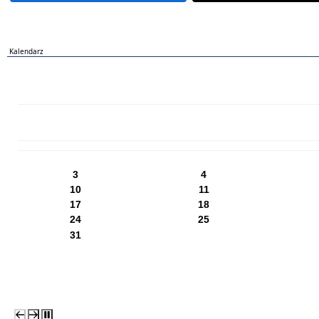
Kalendarz
PN
WT
ŚR
CZ
PI
SO
NI
3
4
10
11
17
18
24
25
31