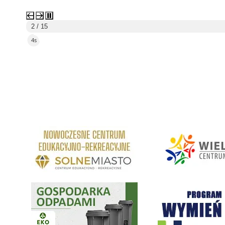
2 / 15
3s
link do strony Centrum Edukacyjno Rekreacyjne
link do strony - Wielickie C
Gospodarka odpadami na terenie Miasta i Gminy Wieliczka
Program "Czyste Powietrze" 