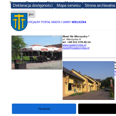
Strona
Turystyka
Noclegi
Motele
Deklaracja dostępności
Mapa serwisu
Strona archiwalna
Czytaj na głos
OFICJALNY PORTAL MIASTA I GMINY
WIELICZKA
Motele
Motel Na Wierzynka *
ul. Wierzynka 9
tel. +48 012 278-36-14
www.nawierzynka.pl
motel@nawierzynka.pl
M
u
t
w
c
Facebook
portal X