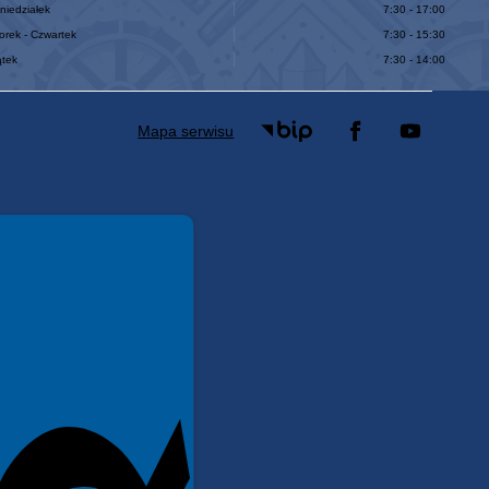
niedziałek
7:30 - 17:00
orek - Czwartek
7:30 - 15:30
ątek
7:30 - 14:00
Mapa serwisu