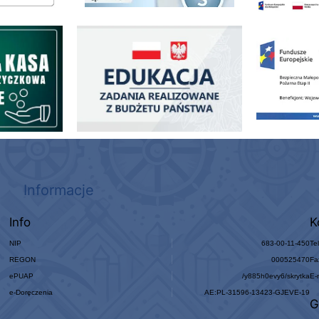
ogowo - Pożyczkowa
Edukacja - zadania realizowane z budżetu państwa
Zakup fabrycznie
Informacje
Info
K
NIP
683-00-11-450
Te
REGON
000525470
Fa
ePUAP
/y885h0evy6/skrytka
E-
e-Doręczenia
AE:PL-31596-13423-GJEVE-19
G