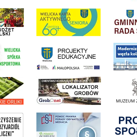
dżet Obywatelski
link do strony G
link do strony Wielicka Karta Aktywnego Seniora
link do strony - projekty edukacyjne dofinansowane z Europejskiego
ółki Transportowej
link do opisu pr
link do lokalizatora grobów na wielickim cmentarzu - grobnet
kie Orliki
link do strony 
Pokonać ogranicz
pomoc prawna wieliczka