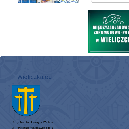
Międzyzakładowa Kasa Zapom
Wieliczka.eu
Urząd Miasta i Gminy w Wieliczce
ul. Powstania Warszawskiego 1