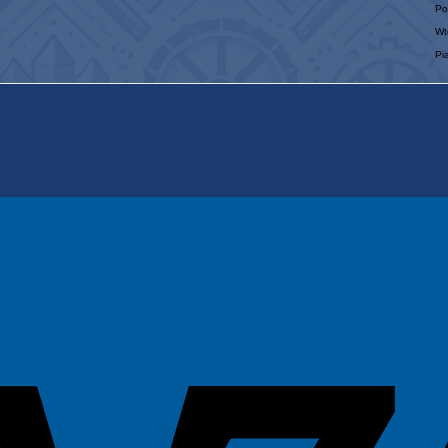
Po
Wt
Pi