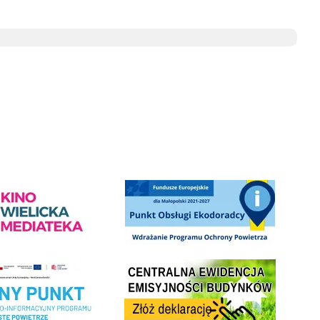
ediateka - zapraszamy
Punkt Obsługi Ekodoradcy Wieliczka
Centrala Ewidencja Emisyjności Budynków - złóż deklarac
ramu Czyste Powietrze w Gminie Wieliczka