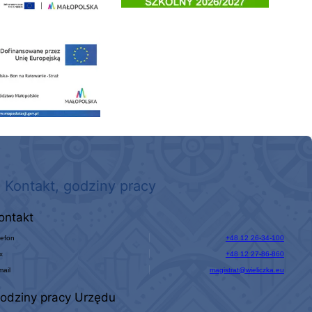
 nowego, średniego samochodu ratowniczo-gaśniczego z napędem 4x4 dla OSP Kokotów
Kontakt, godziny pracy
ontakt
lefon
+48 12 26-34-100
x
+48 12 27-86-860
mail
magistrat@wieliczka.eu
odziny pracy Urzędu