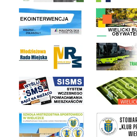
link do strony ekointerwencja dot.- powietrza
link do strony - Wielicki Bu
Młodzieżowa Rada Miejska w Wieliczce
link do strony Wielickiej Sp
link do strony systemu wczesnego ostrzegania mieszkańców SISMS
link do opisu projektu Wielic
link do SMS Wieliczka
wieliczka-wieliczanie na bis