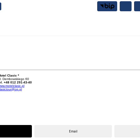
Samorząd
Mieszkańcy
otel Clasic *
l. Dembowskiego 60
el. +48 012 291-43-40
ww.motelclasic.pl
lasictour@op.pl
Email