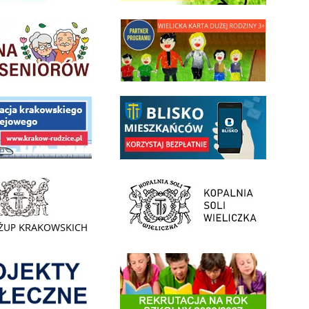
minnej Rady Seniorow - Wieliczka
link do strony - Wielicka Karta Dużej Rodziny
 Funduszu Społecznego
link do opisu aplikacji - BLISKO, Gmina Wieliczka w aplika
ojektu budowy linii kolejowej Krakow Rudzice
- Muzeum Żup Krakowskich Wieliczka
link do strony Kopalni Soli Wieliczka
enia
Informacja o terminach rekrutacji na rok szkolny 2026/2