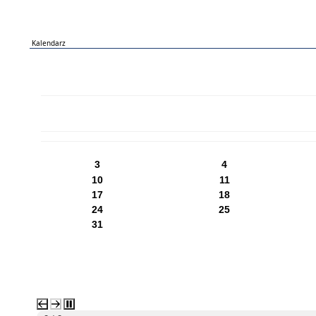
Kalendarz
PN
WT
ŚR
CZ
PI
SO
NI
3
4
10
11
17
18
24
25
31