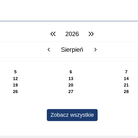
2026
poprzedni rok
następny rok
Sierpień
poprzedni miesiąc
następny miesiąc
5
6
7
12
13
14
19
20
21
26
27
28
Zobacz wszystkie