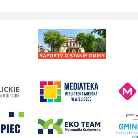
Raporty o stanie Gminy Wieliczka
Kino Wielicka M
entrum Kultury
link do strony Mediateka Biblioteka Miejska w Wieliczce
- Wieliczka
EKO-Team-Wieliczka
Realizacja Prog