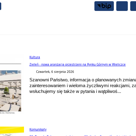
Samorząd
Mieszkańcy
Kultura
Zieleń - nowa aranżacja przestrzeni na Rynku Górnym w Wieliczce
Czwartek, 6 sierpnia 2026
Szanowni Państwo, informacja o planowanych zmian
zainteresowaniem i wieloma życzliwymi reakcjami, z
wsłuchujemy się także w pytania i wątpliwoś...
Komunikaty