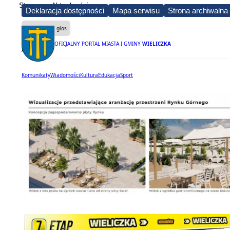
Strona
Aktualności
Deklaracja dostępności
Mapa serwisu
Strona archiwalna
Czytaj na głos
OFICJALNY PORTAL MIASTA I GMINY
WIELICZKA
Aktualności
Komunikaty
Wiadomości
Kultura
Edukacja
Sport