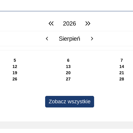
2026
poprzedni rok
następny rok
Sierpień
poprzedni miesiąc
następny miesiąc
5
6
7
12
13
14
19
20
21
26
27
28
Zobacz wszystkie