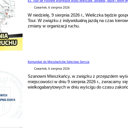
83. Tour de Pologne przejedzie przez Wieliczkę. Sprawdź, gdzie i kiedy w
Czwartek, 6 sierpnia 2026
W niedzielę, 9 sierpnia 2026 r., Wieliczka będzie go
Tour. W związku z indywidualną jazdą na czas kier
zmiany w organizacji ruchu.
Komunikat do Mieszkańców Sołectwa Siercza
Czwartek, 6 sierpnia 2026
Szanowni Mieszkańcy, w związku z przejazdem wyści
miejscowości w dniu 9 sierpnia 2026 r., zwracamy s
wielkogabarytowych w dniu wyścigu do czasu zakońc