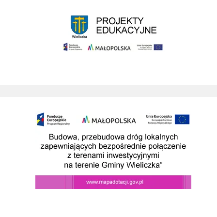
Rekrutacja do szkół i przedszkoli 2025/2026
Organizacja transportu metropolitarnego g