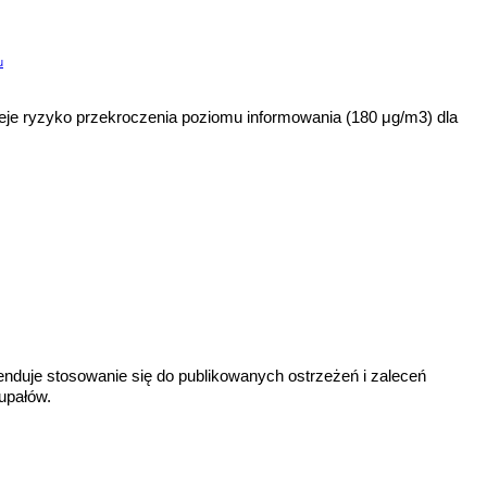
u
nieje ryzyko przekroczenia poziomu informowania (180 μg/m3) dla
nduje stosowanie się do publikowanych ostrzeżeń i zaleceń
upałów.