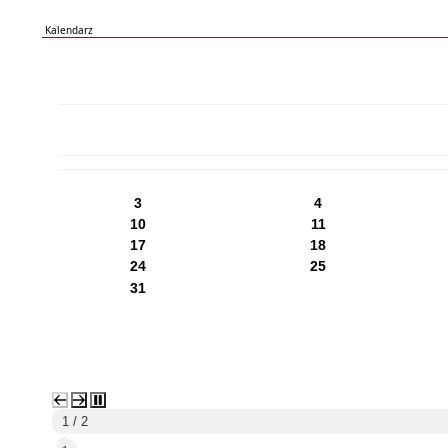
Kalendarz
PN
WT
ŚR
CZ
PI
SO
NI
3
4
10
11
17
18
24
25
31
2 / 2