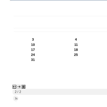
PN
WT
ŚR
CZ
PI
SO
NI
3
4
10
11
17
18
24
25
31
2 / 2
2s