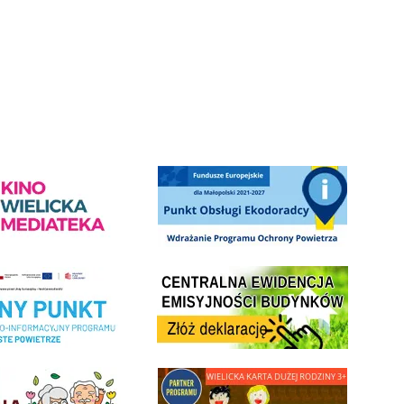
ediateka - zapraszamy
Punkt Obsługi Ekodoradcy Wieliczka
Centrala Ewidencja Emisyjności Budynków - złóż deklarac
ramu Czyste Powietrze w Gminie Wieliczka
minnej Rady Seniorow - Wieliczka
link do strony - Wielicka Karta Dużej Rodziny