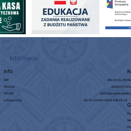
Informacje
Info
K
NIP
683-00-11-450
Te
REGON
000525470
Fa
ePUAP
/y885h0evy6/skrytka
E-
e-Doręczenia
AE:PL-31596-13423-GJEVE-19
G
Po
Wt
Pi