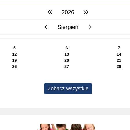
2026
poprzedni rok
następny rok
Sierpień
poprzedni miesiąc
następny miesiąc
5
6
7
12
13
14
19
20
21
26
27
28
Zobacz wszystkie
Rekrutacja do szkół i przedszkoli 2025/2026