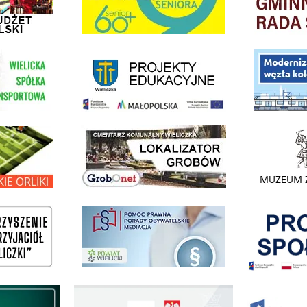
link do strony - projekty edukacyjne dofinansowane z Europejskiego
ółki Transportowej
link do opisu pr
link do lokalizatora grobów na wielickim cmentarzu - grobnet
kie Orliki
link do strony 
Pokonać ogranicz
pomoc prawna wieliczka
ogowo - Pożyczkowa
Edukacja - zadania realizowane z budżetu państwa
Zakup fabrycznie