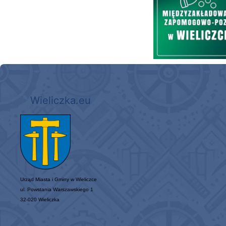
Wieliczka.eu
Urząd Miasta i Gminy w Wieliczce
ul. Powstania Warszawskiego 1
32-020 Wieliczka