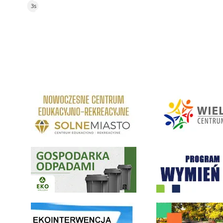
2s
link do strony Centrum Edukacyjno Rekreacyjne
link do strony - Wielickie C
Gospodarka odpadami na terenie Miasta i Gminy Wieliczka
Program "Czyste Powietrze" 
link do strony ekointerwencja dot.- powietrza
link do strony - Wielicki Bu