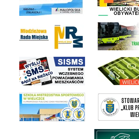
Młodzieżowa Rada Miejska w Wieliczce
link do strony Wielickiej Sp
link do strony systemu wczesnego ostrzegania mieszkańców SISMS
link do opisu projektu Wielic
link do SMS Wieliczka
wieliczka-wieliczanie na bis
Międzyzakładowa Kasa Zapom