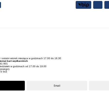
Samorząd
Mieszkańcy
y i ostatni wtorek miesiąca w godzinach 17.00 do 18.30
 temat kart wędkarskich
841 801
niedziałek w godzinach od 17.00 do 19.00
ejowego).
674 543
Email