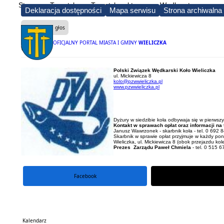
Strona
Turystyka
Turystyka aktywna
Wędkarstwo
Deklaracja dostępności
Mapa serwisu
Strona archiwalna
Czytaj na głos
OFICJALNY PORTAL MIASTA I GMINY
WIELICZKA
Wędkarstwo
Polski Związek Wędkarski Koło Wieliczka
ul. Mickiewicza 8
kolo@pzwwieliczka.pl
www.pzwwieliczka.pl
Dyżury w siedzibie koła odbywaja się w pierwsz
Kontakt w sprawach opłat oraz informacji na
Janusz Wawrzonek - skarbnik koła - tel. 0 692 
Skarbnik w sprawie opłat przyjmuje w każdy po
Wieliczka, ul. Mickiewicza 8 (obok przejazdu kol
Prezes Zarządu Paweł Chmiela
- tel. 0 515 
Facebook
portal X
Kalendarz