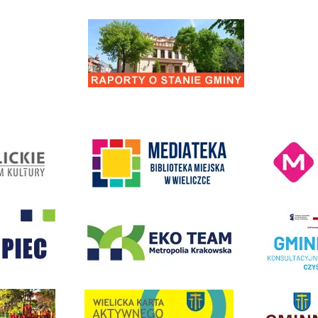
Raporty o stanie Gminy Wieliczka
Kino Wielicka M
entrum Kultury
link do strony Mediateka Biblioteka Miejska w Wieliczce
- Wieliczka
EKO-Team-Wieliczka
Realizacja Prog
dżet Obywatelski
link do strony G
link do strony Wielicka Karta Aktywnego Seniora