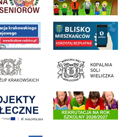
 Funduszu Społecznego
link do opisu aplikacji - BLISKO, Gmina Wieliczka w aplika
ojektu budowy linii kolejowej Krakow Rudzice
- Muzeum Żup Krakowskich Wieliczka
link do strony Kopalni Soli Wieliczka
enia
Informacja o terminach rekrutacji na rok szkolny 2026/2
 nowego, średniego samochodu ratowniczo-gaśniczego z napędem 4x4 dla OSP Kokotów