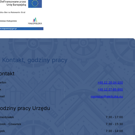
Kontakt, godziny pracy
ontakt
lefon
+48 12 26-34-100
x
+48 12 27-86-860
mail
magistrat@wieliczka.eu
odziny pracy Urzędu
niedziałek
7:30 - 17:00
orek - Czwartek
7:30 - 15:30
ątek
7:30 - 14:00