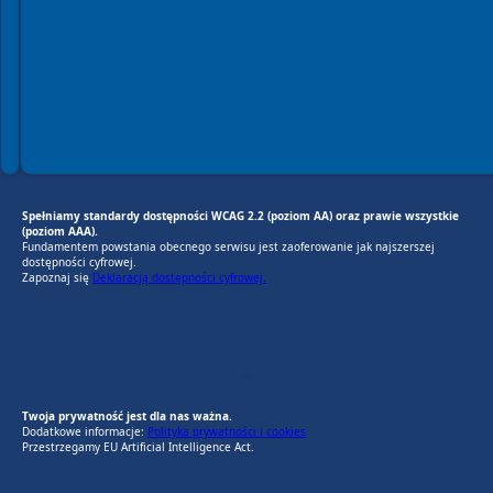
Spełniamy standardy dostępności WCAG 2.2 (poziom AA) oraz prawie wszystkie
(poziom AAA).
Fundamentem powstania obecnego serwisu jest zaoferowanie jak najszerszej
dostępności cyfrowej.
Zapoznaj się
Deklaracją dostępności cyfrowej.
EU AI Act
RODO Zgodne
RODO przyjazne narzędzia
Twoja prywatność jest dla nas ważna.
Dodatkowe informacje:
Polityka prywatności i cookies
Przestrzegamy EU Artificial Intelligence Act.