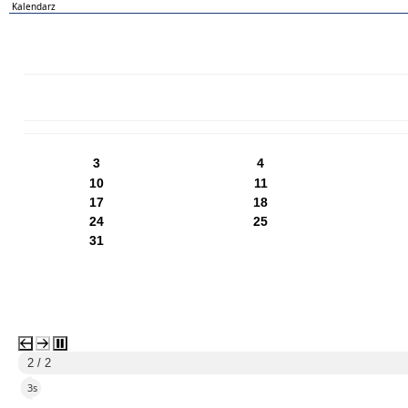
Kalendarz
PN
WT
ŚR
CZ
PI
SO
NI
3
4
10
11
17
18
24
25
31
2 / 2
2s