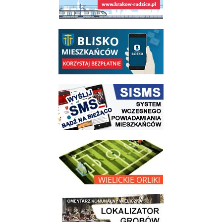
link do opisu aplikacji - BLISKO, Gmina Wieliczka w aplikacji Blisko
link do strony systemu wczesnego ostrzegania mieszkańców SISMS
link do opisu projektu Wielickie Orliki
link do lokalizatora grobów na wielickim cmentarzu - grobnet