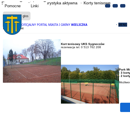
Strona
Turystyka
Turystyka aktywna
Korty tenisowe
Pomocne
Linki
Czytaj na głos
OFICJALNY PORTAL MIASTA I GMINY
WIELICZKA
MENU
Korty tenisowe
Kort tenisowy UKS Sygneczów
rezerwacja tel. 0 513 762 208
Park Mi
-
3 kort
-
2 kort
Możliwoś