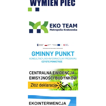
EKO-Team-Wieliczka
Realizacja Programu Czyste Powietrze w Gminie Wieliczka
Centrala Ewidencja Emisyjności Budynków - złóż deklarację
link do strony ekointerwencja dot.- powietrza