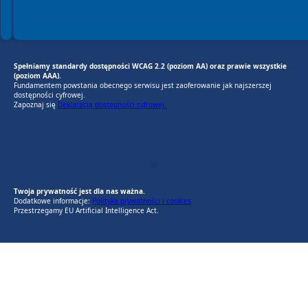
Spełniamy standardy dostępności WCAG 2.2 (poziom AA) oraz prawie wszystkie
(poziom AAA).
Fundamentem powstania obecnego serwisu jest zaoferowanie jak najszerszej
dostępności cyfrowej.
Zapoznaj się
Deklaracją dostępności cyfrowej.
EU AI Act
RODO Zgodne
RODO przyjazne narzędzia
Twoja prywatność jest dla nas ważna.
Dodatkowe informacje:
Polityka prywatności i cookies
Przestrzegamy EU Artificial Intelligence Act.