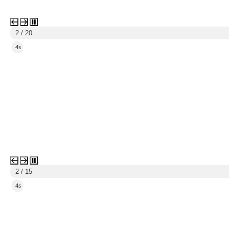
2 / 20
2s
2 / 15
2s