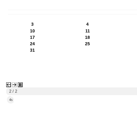
PN
WT
ŚR
CZ
PI
SO
NI
3
4
10
11
17
18
24
25
31
2 / 2
2s