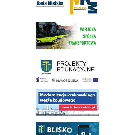
link do strony Wielickiej Spółki Transportowej
link do strony - projekty edukacyjne dofinansowane z Europejskiego
link do opisu projektu budowy linii kolejowej Krakow Rudzice
link do opisu aplikacji - BLISKO, Gmina Wieliczka w aplikacji Blisko