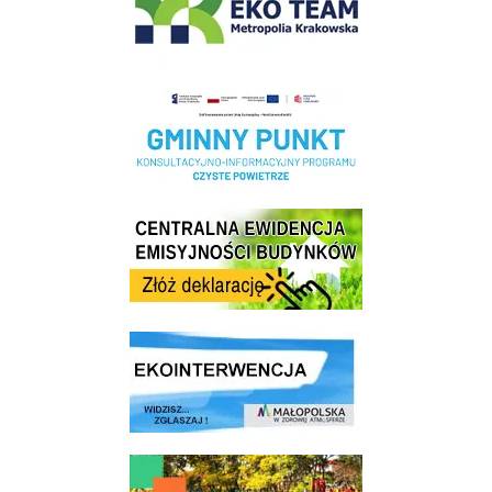
Realizacja Programu Czyste Powietrze w Gminie Wieliczka
Centrala Ewidencja Emisyjności Budynków - złóż deklarację
link do strony ekointerwencja dot.- powietrza
link do strony - Wielicki Budżet Obywatelski