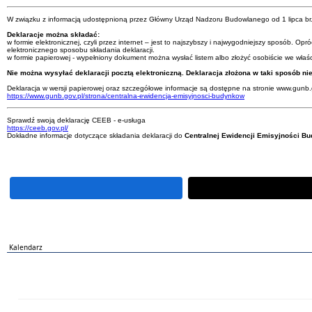
W związku z informacją udostępnioną przez Główny Urząd Nadzoru Budowlanego od 1 lipca br. ka
Deklaracje można składać:
w formie elektronicznej, czyli przez internet – jest to najszybszy i najwygodniejszy sposób. O
elektronicznego sposobu składania deklaracji.
w formie papierowej - wypełniony dokument można wysłać listem albo złożyć osobiście we właśc
Nie można wysyłać deklaracji pocztą elektroniczną. Deklaracja złożona w taki sposób n
Deklaracja w wersji papierowej oraz szczegółowe informacje są dostępne na stronie www.gunb
https://www.gunb.gov.pl/strona/centralna-ewidencja-emisyjnosci-budynkow
Sprawdź swoją deklarację CEEB - e-usługa
https://ceeb.gov.pl/
Dokładne informacje dotyczące składania deklaracji do
Centralnej Ewidencji Emisyjności 
Kalendarz