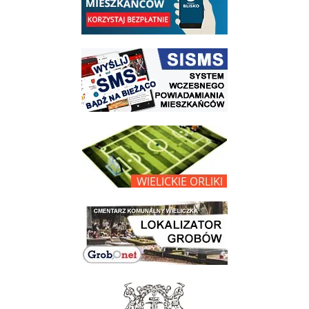
link do strony systemu wczesnego ostrzegania mieszkańców SISMS
link do opisu projektu Wielickie Orliki
link do lokalizatora grobów na wielickim cmentarzu - grobnet
link do strony - Muzeum Żup Krakowskich Wieliczka