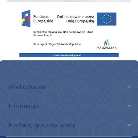
Zakup fabrycznie nowego, średniego samochodu ratowniczo-gaśniczego z napę
Wieliczka.eu
Informacje
Kontakt, godziny pracy