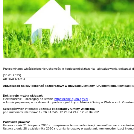
Przypominamy właścicielom nieruchomości o konieczności złożenia i aktualizowania deklaracji
(30.01.2025)
AKTUALIZACJA
Aktualizacji należy dokonać każdorazowy w przypadku zmiany (uruchomienia/likwidacji) 
Deklaracje można składać:
elektronicznie – szczegóły na stronie
https://zone.gunb.gov.pl
,
w formie papierowej – na dzienniku podawczym Urzędu Miasta i Gminy w Wieliczce ul. Powstan
Szczegółowych informacji udzielają
ekodoradcy Gminy Wieliczka
pod numerami telefonów: 12 26 34 245, 12 26 34 247, 12 26 34 252.
Podstawa prawna:
Ustawa z dnia 21 listopada 2008 r. o wspieraniu termomodernizacji i remontów oraz o centraln
Ustawa z dnia 28 października 2020 r. o zmianie ustawy o wspieraniu termomodernizacji i remon