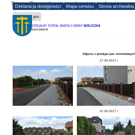
Strona
Biznes
Inwestycje
Inwestycje zrealizowane
Deklaracja dostępności
Mapa serwisu
Strona archiwalna
Czytaj na głos
OFICJALNY PORTAL MIASTA I GMINY
WIELICZKA
Inwestycje zrealizowane
Zdjęcia z postępu pac remontowyc
27.09.2017 r.
01.09.2017 r.