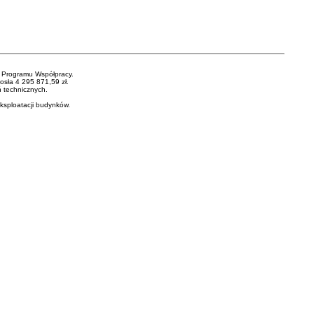
 Programu Współpracy.
osła 4 295 871,59 zł.
 technicznych.
ksploatacji budynków.