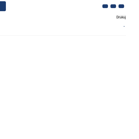
Drukuj
Biznes
Turystyka
Kontakt