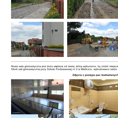
Nowa sala gimnastyczna jest dużo większa od starej ,którą wyburzono, by zrobić miejs
Obok sali gimnastycznej przy Szkole Podstawowej nr 3 w Wieliczce, wybudowano także 
Zdjęcia z postępu pac budowlanyc