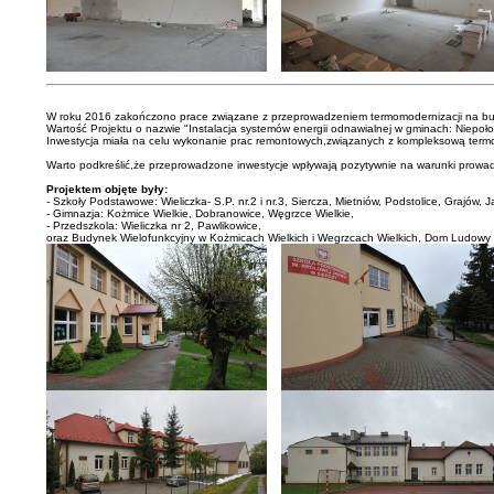
W roku 2016 zakończono prace związane z przeprowadzeniem termomodernizacji na bu
Wartość Projektu o nazwie "Instalacja systemów energii odnawialnej w gminach: Niepoł
Inwestycja miała na celu wykonanie prac remontowych,związanych z kompleksową term
Warto podkreślić,że przeprowadzone inwestycje wpływają pozytywnie na warunki prowadz
Projektem objęte były:
- Szkoły Podstawowe: Wieliczka- S.P. nr.2 i nr.3, Siercza, Mietniów, Podstolice, Grajów
- Gimnazja: Kożmice Wielkie, Dobranowice, Węgrzce Wielkie,
- Przedszkola: Wieliczka nr 2, Pawlikowice,
oraz Budynek Wielofunkcyjny w Kożmicach Wielkich i Wegrzcach Wielkich, Dom Ludowy w