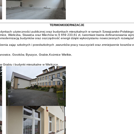
TERMOMODERNIZACJE
dynkach użyteczności publicznej oraz budynkach mieszkalnych w ramach Szwajcarsko-Polskiego
omice, Wieliczka, Skawina oraz Miechów to 6 659 233,61 zł, natomiast kwota dofinansowania wyni
omodernizacją budynków oraz oszczędność energii dzięki wykorzystaniu nowoczesnych rozwiązań
enia zając szkolnych i przedszkolnych ,warunków pracy nauczycieli oraz zmniejszenie kosztów e
, Janowice, Gorzków, Byszyce, Grabie,Kożmice Wielkie,
 Grabiu i budynki mieszkalne w Wieliczce.