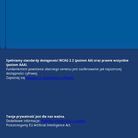
Spełniamy standardy dostępności WCAG 2.2 (poziom AA) oraz prawie wszystkie
(poziom AAA).
Fundamentem powstania obecnego serwisu jest zaoferowanie jak najszerszej
dostępności cyfrowej.
Zapoznaj się
Deklaracją dostępności cyfrowej.
EU AI Act
RODO Zgodne
RODO przyjazne narzędzia
Twoja prywatność jest dla nas ważna.
Dodatkowe informacje:
Polityka prywatności i cookies
Przestrzegamy EU Artificial Intelligence Act.