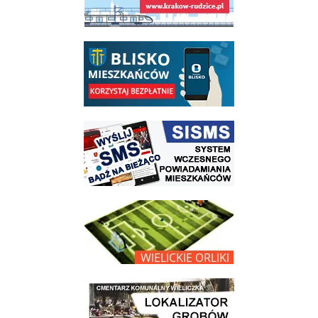
link do opisu aplikacji - BLISKO, Gmina Wieliczka w aplikacji Blisko
link do strony systemu wczesnego ostrzegania mieszkańców SISMS
link do opisu projektu Wielickie Orliki
link do lokalizatora grobów na wielickim cmentarzu - grobnet