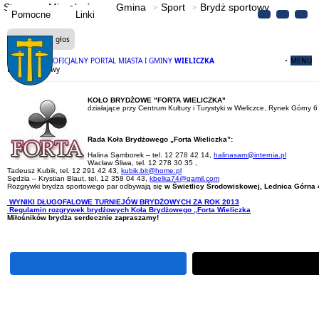
Strona
Mieszkańcy
Gmina
Sport
Brydż sportowy
Pomocne
Linki
Czytaj na głos
OFICJALNY PORTAL MIASTA I GMINY
WIELICZKA
MENU
Brydż sportowy
KOŁO BRYDŻOWE "FORTA WIELICZKA"
działające przy Centrum Kultury i Turystyki w Wieliczce, Rynek Górny 6
Rada Koła Brydżowego „Forta Wieliczka”:
Halina Samborek – tel. 12 278 42 14,
halinasam@internia.pl
Wacław Śliwa, tel. 12 278 30 35 ,
Tadeusz Kubik, tel. 12 291 42 43,
kubik.bit@home.pl
Sędzia – Krystian Blaut, tel. 12 358 04 43,
kbelka74@gamil.com
Rozgrywki brydża sportowego par odbywają się
w
Świetlicy Środowiskowej, Lednica Górna 4
WYNIKI DŁUGOFALOWE TURNIEJÓW BRYDŻOWYCH ZA ROK 2013
Regulamin rozgrywek brydżowych Koła Brydżowego „Forta Wieliczka
Miłośników brydża serdecznie zapraszamy!