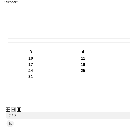
Kalendarz
PN
WT
ŚR
CZ
PI
SO
NI
3
4
10
11
17
18
24
25
31
2 / 2
4s