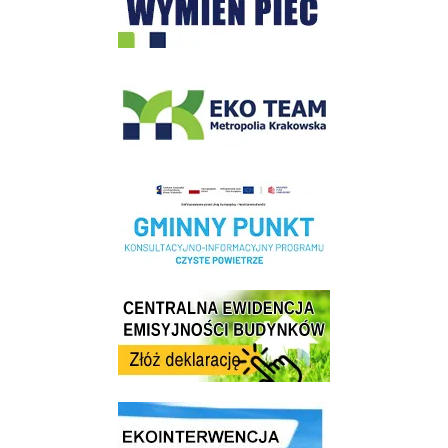
EKO-Team-Wieliczka
Realizacja Programu Czyste Powietrze w Gminie Wieliczka
Centrala Ewidencja Emisyjności Budynków - złóż deklarację
link do strony ekointerwencja dot.- powietrza