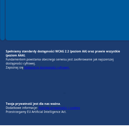
Spełniamy standardy dostępności WCAG 2.2 (poziom AA) oraz prawie wszystkie
(poziom AAA).
Fundamentem powstania obecnego serwisu jest zaoferowanie jak najszerszej
dostępności cyfrowej.
Zapoznaj się
Deklaracją dostępności cyfrowej.
EU AI Act
RODO Zgodne
RODO przyjazne narzędzia
Twoja prywatność jest dla nas ważna.
Dodatkowe informacje:
Polityka prywatności i cookies
Przestrzegamy EU Artificial Intelligence Act.