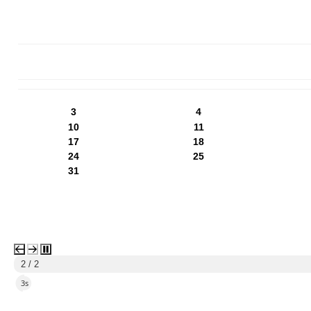
PN
WT
ŚR
CZ
PI
SO
NI
3
4
10
11
17
18
24
25
31
2 / 2
2s