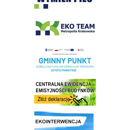
EKO-Team-Wieliczka
Realizacja Programu Czyste Powietrze w Gminie Wieliczka
Centrala Ewidencja Emisyjności Budynków - złóż deklarację
link do strony ekointerwencja dot.- powietrza