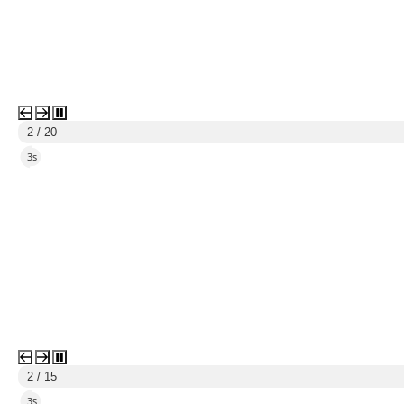
2 / 20
2s
2 / 15
2s