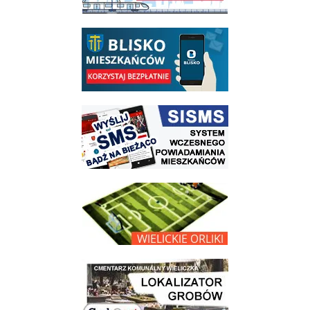
link do opisu aplikacji - BLISKO, Gmina Wieliczka w aplikacji Blisko
link do strony systemu wczesnego ostrzegania mieszkańców SISMS
link do opisu projektu Wielickie Orliki
link do lokalizatora grobów na wielickim cmentarzu - grobnet