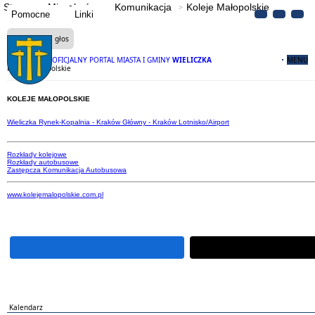
Strona
Mieszkańcy
Komunikacja
Koleje Małopolskie
Pomocne
Linki
Czytaj na głos
OFICJALNY PORTAL MIASTA I GMINY
WIELICZKA
MENU
Koleje Małopolskie
KOLEJE MAŁOPOLSKIE
Wieliczka Rynek-Kopalnia - Kraków Główny - Kraków Lotnisko/Airport
Rozkłady kolejowe
Rozkłady autobusowe
Zastępcza Komunikacja Autobusowa
www.kolejemalopolskie.com.pl
Kalendarz