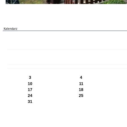
Kalendarz
PN
WT
ŚR
CZ
PI
SO
NI
3
4
10
11
17
18
24
25
31