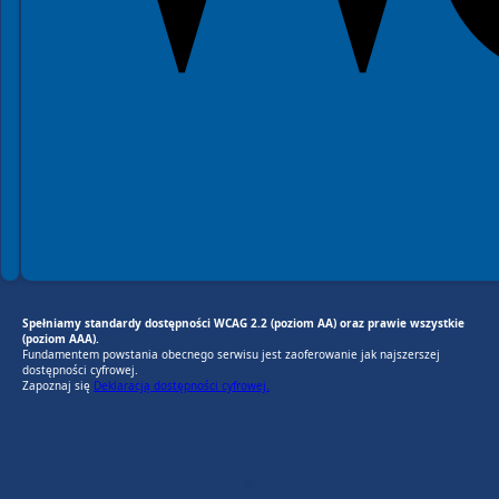
Spełniamy standardy dostępności WCAG 2.2 (poziom AA) oraz prawie wszystkie
(poziom AAA).
Fundamentem powstania obecnego serwisu jest zaoferowanie jak najszerszej
dostępności cyfrowej.
Zapoznaj się
Deklaracją dostępności cyfrowej.
EU AI Act
RODO Zgodne
RODO przyjazne narzędzia