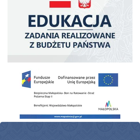
Zakup fabrycznie nowego, średniego samochodu ratowniczo-gaśniczego z napę