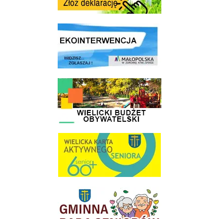
link do strony ekointerwencja dot.- powietrza
link do strony - Wielicki Budżet Obywatelski
link do strony Wielicka Karta Aktywnego Seniora
link do strony Gminnej Rady Seniorow - Wieliczka