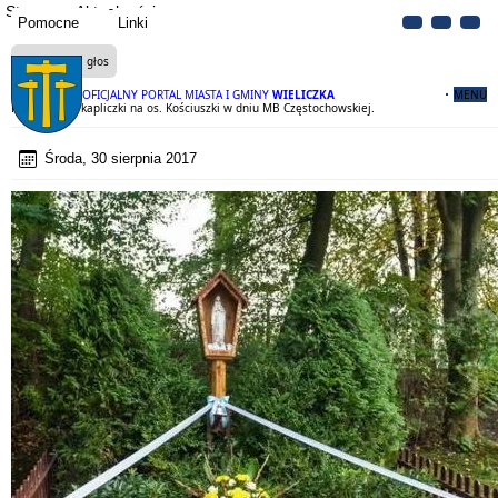
Strona
Aktualności
Pomocne
Linki
Czytaj na głos
OFICJALNY PORTAL MIASTA I GMINY
WIELICZKA
MENU
Poświęcenie kapliczki na os. Kościuszki w dniu MB Częstochowskiej.
Środa, 30 sierpnia 2017