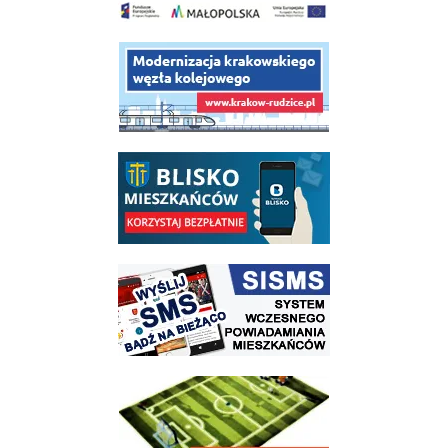
link do opisu projektu budowy linii kolejowej Krakow Rudzice
link do opisu aplikacji - BLISKO, Gmina Wieliczka w aplikacji Blisko
link do strony systemu wczesnego ostrzegania mieszkańców SISMS
link do opisu projektu Wielickie Orliki