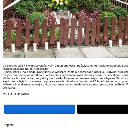
26 sierpnia 2017 r. w uroczystość NMP Częstochowskiej poświęcenia odnowionej kapliczki dokonał
Historia kapliczki na os. Kościuszki
3 maja 1994 r. na osiedlu Kościuszki w Wieliczce została poświęcona przez o. Ludwika Kurowsk
miejsce na początku lat 90-tych, w związku z wyciekiem wody słodkiej w poprzeczni Mina Kopalni S
Wówczas też zrodził się pomysł, by na osiedlu Kościuszki postawić kapliczkę z figurka Matki Bo
kapliczka ta była konserwowana przez samych mieszkańców, ale po 23 latach istnienia przysz
Wykonania w drzewie nowej kapliczki, wzorując się na tej dotychczasowe, podjął się rzeźbiarz 
Wieliczka.
fot. FOTO Rogalska
Zdjęcia