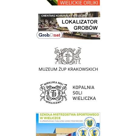
link do lokalizatora grobów na wielickim cmentarzu - grobnet
link do strony - Muzeum Żup Krakowskich Wieliczka
link do strony Kopalni Soli Wieliczka
link do SMS Wieliczka