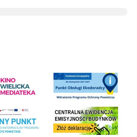
ediateka - zapraszamy
Punkt Obsługi Ekodoradcy Wieliczka
Centrala Ewidencja Emisyjności Budynków - złóż deklarac
ramu Czyste Powietrze w Gminie Wieliczka