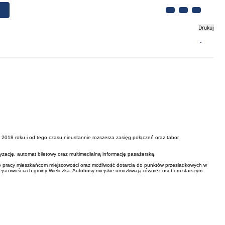
Drukuj
Biznes
Turystyka
Kontakt
 2018 roku i od tego czasu nieustannie rozszerza zasięg połączeń oraz tabor
zację, automat biletowy oraz multimedialną informację pasażerską.
d do pracy mieszkańcom miejscowości oraz możliwość dotarcia do punktów przesiadkowych w
jscowościach gminy Wieliczka. Autobusy miejskie umożliwiają również osobom starszym