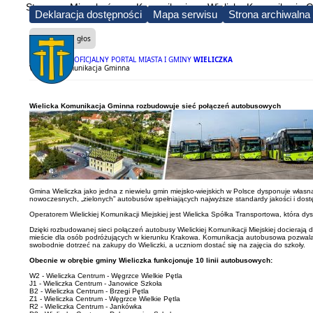
Strona
Mieszkańcy
Komunikacja
Wielicka Komunikacja 
Deklaracja dostępności
Mapa serwisu
Strona archiwalna
Czytaj na głos
OFICJALNY PORTAL MIASTA I GMINY
WIELICZKA
Wielicka Komunikacja Gminna
Wielicka Komunikacja Gminna rozbudowuje sieć połączeń autobusowych
Gmina Wieliczka jako jedna z niewielu gmin miejsko-wiejskich w Polsce dysponuje własn
nowoczesnych, „zielonych” autobusów spełniających najwyższe standardy jakości i dost
Operatorem Wielickiej Komunikacji Miejskiej jest Wielicka Spółka Transportowa, która 
Dzięki rozbudowanej sieci połączeń autobusy Wielickiej Komunikacji Miejskiej docieraj
mieście dla osób podróżujących w kierunku Krakowa. Komunikacja autobusowa pozwala r
swobodnie dotrzeć na zakupy do Wieliczki, a uczniom dostać się na zajęcia do szkoły.
Obecnie w obrębie gminy Wieliczka funkcjonuje 10 linii autobusowych:
W2 - Wieliczka Centrum - Węgrzce Wielkie Pętla
J1 - Wieliczka Centrum - Janowice Szkoła
B2 - Wieliczka Centrum - Brzegi Pętla
Z1 - Wieliczka Centrum - Węgrzce Wielkie Pętla
R2 - Wieliczka Centrum - Jankówka