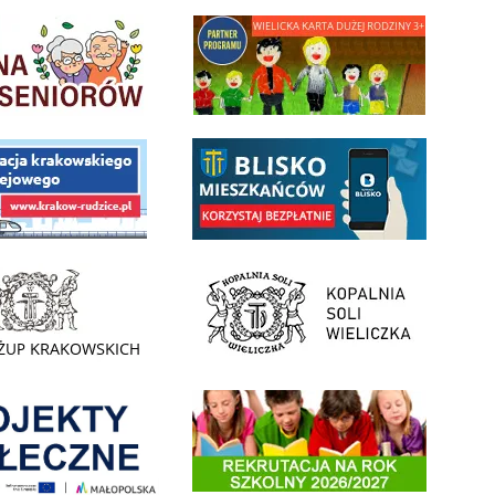
minnej Rady Seniorow - Wieliczka
link do strony - Wielicka Karta Dużej Rodziny
 Funduszu Społecznego
link do opisu aplikacji - BLISKO, Gmina Wieliczka w aplika
ojektu budowy linii kolejowej Krakow Rudzice
- Muzeum Żup Krakowskich Wieliczka
link do strony Kopalni Soli Wieliczka
enia
Informacja o terminach rekrutacji na rok szkolny 2026/2