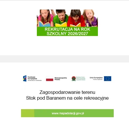
Rekrutacja do szkół i przedszkoli 20
Zagospodarowanie terenu Stok pod Baranem na cele rekreacyjne