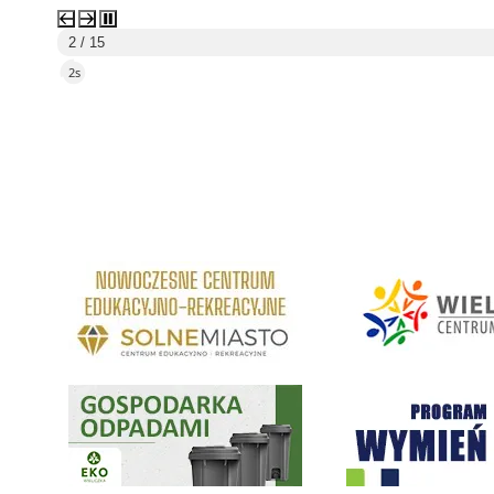
3 / 15
5s
link do strony Centrum Edukacyjno Rekreacyjne
link do strony - Wielickie C
Gospodarka odpadami na terenie Miasta i Gminy Wieliczka
Program "Czyste Powietrze" 