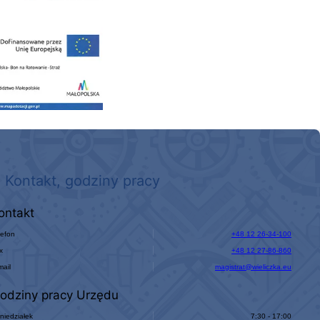
 nowego, średniego samochodu ratowniczo-gaśniczego z napędem 4x4 dla OSP Kokotów
Kontakt, godziny pracy
ontakt
lefon
+48 12 26-34-100
x
+48 12 27-86-860
mail
magistrat@wieliczka.eu
odziny pracy Urzędu
niedziałek
7:30 - 17:00