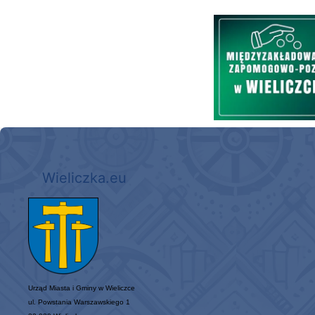
Międzyzakładowa Kasa Zapom
Wieliczka.eu
Urząd Miasta i Gminy w Wieliczce
ul. Powstania Warszawskiego 1