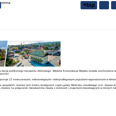
Gminna
Samorząd
Mieszkańcy
ą siecią publicznego transportu zbiorowego. Wielicka Komunikacja Miejska została uruchomiona w
ępności.
dysponuje 12 nowoczesnymi, niskoemisyjnymi i niskopodłogowymi pojazdami wyposażonymi w klimaty
ą do wszystkich, również tych trudno dostępnych części gminy Wieliczka umożliwiając m.in. dojaz
ównież na połączenie mieszkańców miasta z rodzinami i znajomymi mieszkającymi w różnych mie