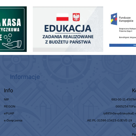
ogowo - Pożyczkowa
Edukacja - zadania realizowane z budżetu państwa
Zakup fabrycznie
Informacje
Info
K
NIP
683-00-11-450
Te
REGON
000525470
Fa
ePUAP
/y885h0evy6/skrytka
E-
e-Doręczenia
AE:PL-31596-13423-GJEVE-19
G
Po