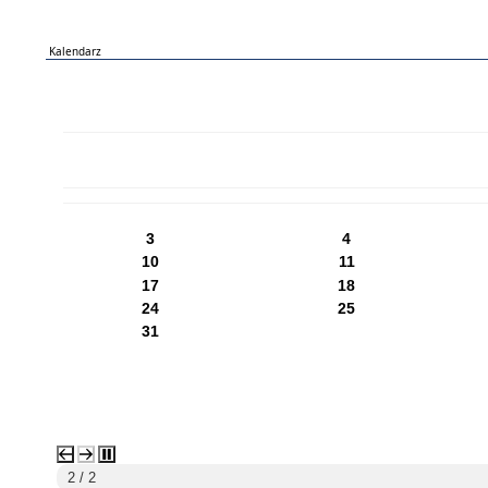
Kalendarz
PN
WT
ŚR
CZ
PI
SO
NI
3
4
10
11
17
18
24
25
31
1 / 2