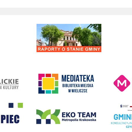
Raporty o stanie Gminy Wieliczka
Kino Wielicka M
entrum Kultury
link do strony Mediateka Biblioteka Miejska w Wieliczce
- Wieliczka
EKO-Team-Wieliczka
Realizacja Prog