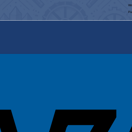
Wt
Pi