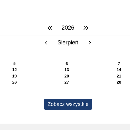
2026
poprzedni rok
następny rok
Sierpień
poprzedni miesiąc
następny miesiąc
5
6
7
12
13
14
19
20
21
26
27
28
Zobacz wszystkie