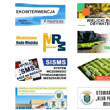
link do strony ekointerwencja dot.- powietrza
link do strony - Wielicki Bu
Młodzieżowa Rada Miejska w Wieliczce
link do strony Wielickiej Sp
link do strony systemu wczesnego ostrzegania mieszkańców SISMS
link do opisu projektu Wielic
link do SMS Wieliczka
wieliczka-wieliczanie na bis