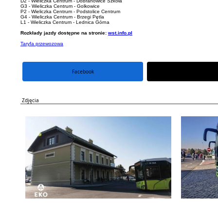
D2 - Wieliczka Centrum - Dobranowice Szkoła
G3 - Wieliczka Centrum - Golkowice
P2 - Wieliczka Centrum - Podstolice Centrum
G4 - Wieliczka Centrum - Brzegi Pętla
L1 - Wieliczka Centrum - Lednica Górna
Rozkłady jazdy dostępne na stronie:
wst.info.pl
Taryfa przewozowa
Facebook
portal X
Zdjęcia