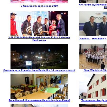
XIV Forum Wychowanioa
V Gala Sportu Wielickiego 2019
Mi
3 PLATINUM Rajd-Memoriał Janusza Kuliga i Mariana
O polsko – rumuńskich 
Bublewicza
Czuwanie przy Pomniku Jana Pawła II w 14. rocznicę śmierci
Finał Wielickiej O
Pół miliona dofinansowania dla szkolnych stołówek!
Termomodernizacja b