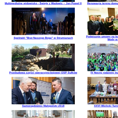
Multimedialne widowisko - Święty z Wadowic – Jan Paweł II
Renowacja terenu domu
Podpisanie umowy na bu
Spektakl "Brat Naszego Boga" w Strumianach
Wody w 
Przebudowa części operacyjno-bojowej OSP Sułków
IV Nocny rodzinny ma
Samorządowiec Małopolski 2018
XXVI Wielicki Tur