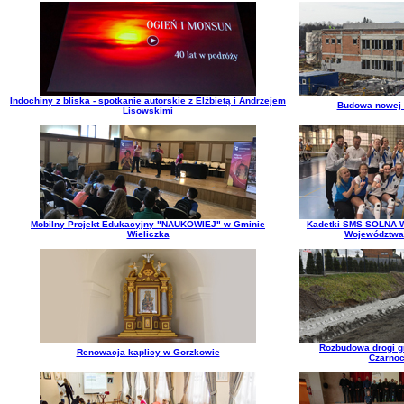
Indochiny z bliska - spotkanie autorskie z Elżbietą i Andrzejem
Budowa nowej 
Lisowskimi
Mobilny Projekt Edukacyjny "NAUKOWIEJ" w Gminie
Kadetki SMS SOLNA W
Wieliczka
Województwa
Rozbudowa drogi g
Renowacja kaplicy w Gorzkowie
Czarno