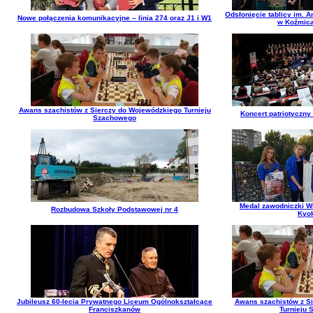
Odsłonięcie tablicy im. 
Nowe połączenia komunikacyjne – linia 274 oraz J1 i W1
w Koźmica
Awans szachistów z Sierczy do Wojewódzkiego Turnieju
Koncert patriotyczny
Szachowego
Medal zawodniczki Wi
Rozbudowa Szkoły Podstawowej nr 4
Kyo
Jubileusz 60-lecia Prywatnego Liceum Ogólnokształcące
Awans szachistów z S
Franciszkanów
Turnieju