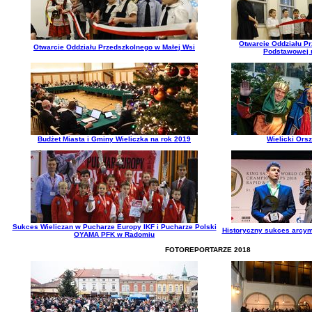
Otwarcie Oddziału P
Otwarcie Oddziału Przedszkolnego w Małej Wsi
Podstawowej n
Budżet Miasta i Gminy Wieliczka na rok 2019
Wielicki Orsz
Sukces Wieliczan w Pucharze Europy IKF i Pucharze Polski
Historyczny sukces arcym
OYAMA PFK w Radomiu
FOTOREPORTARZE 2018