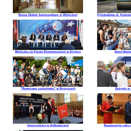
Rusza Żłobek Samorządowy w Wieliczce!
Przebudowa ul. Krakow
Wieliczka na Forum Ekonomicznym w Krynicy
Dzień Bani
"Rowerowe szaleństwo" w Byszycach
Dożynki w
Uroczystości w Golkowicach
Rozpoczęcie roku 