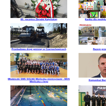
80. rocznica Zbrodni Katyńskiej
Kartka dla medyk
Przebudowa drogi gminnej w Czarnochowicach
Razem prze
Młodziczki SMS SOLNA Wieliczka mistrzyniami - MOS
Komunikat Burm
Wieliczka z brąz