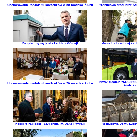
Uhonorowanie medalami małżonków w 50 rocznicę ślubu
Przebudowa drogi przy Sz
Bezpieczny wyjazd z Lednicy Górnej!
Montaż odnowionej kapli
Nowy autobus "SOLARIS"
Uhonorowanie medalami małżonków w 50 rocznicę ślubu
Wielicki
Koncert Papieski - Stypendia im. Jana Pawła II
Rozbudowa Domu Ludo