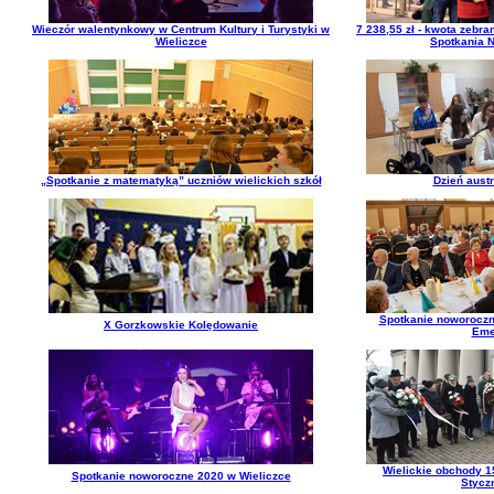
Wieczór walentynkowy w Centrum Kultury i Turystyki w
7 238,55 zł - kwota zebra
Wieliczce
Spotkania 
„Spotkanie z matematyką” uczniów wielickich szkół
Dzień austr
Spotkanie noworoczn
X Gorzkowskie Kolędowanie
Eme
Wielickie obchody 1
Spotkanie noworoczne 2020 w Wieliczce
Stycz