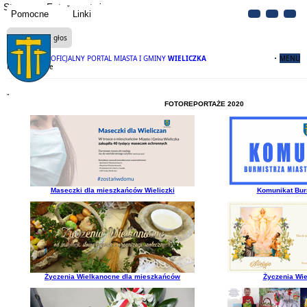
Strona
Fotoreportaże
Pomocne
Linki
Czytaj na głos
OFICJALNY PORTAL MIASTA I GMINY
WIELICZKA
MENU
Fotoreportaże
"
FOTOREPORTAŻE 2020
Maseczki dla mieszkańców Wieliczki
Komunikat Burm
Życzenia Wielkanocne dla mieszkańców
Życzenia Wi