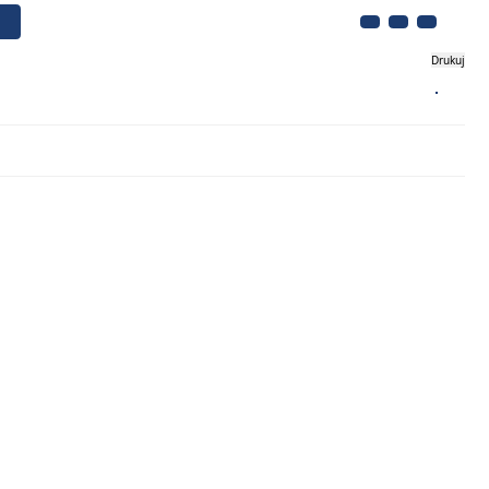
Drukuj
Biznes
Turystyka
Kontakt