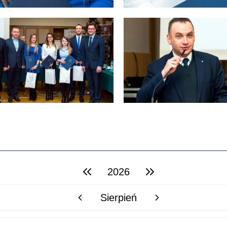
2026
poprzedni rok
następny rok
Sierpień
poprzedni miesiąc
następny miesiąc