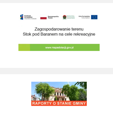
Budowa przebudowa drog prowadzacych do 
Remont drogi gminnej 560861K u