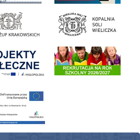
- Muzeum Żup Krakowskich Wieliczka
link do strony Kopalni Soli Wieliczka
enia
Informacja o terminach rekrutacji na rok szkolny 2026/2
 nowego, średniego samochodu ratowniczo-gaśniczego z napędem 4x4 dla OSP Kokotów