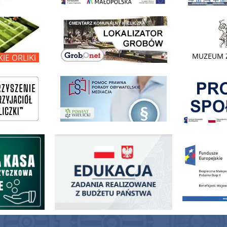
link do lokalizatora grobów na wielickim cmentarzu - grobnet
kie Orliki
link do strony 
Pokonać ogranicz
pomoc prawna wieliczka
ogowo - Pożyczkowa
Edukacja - zadania realizowane z budżetu państwa
Zakup fabrycznie