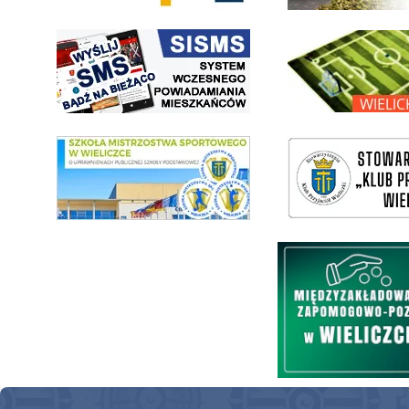
link do strony systemu wczesnego ostrzegania mieszkańców SISMS
link do opisu projektu Wielic
link do SMS Wieliczka
wieliczka-wieliczanie na bis
Międzyzakładowa Kasa Zapom