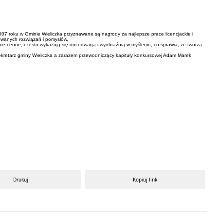
2007 roku w Gminie Wieliczka przyznawane są nagrody za najlepsze prace licencjackie i
owanych rozwiązań i pomysłów.
nie cenne, często wykazują się oni odwagą i wyobraźnią w myśleniu, co sprawia, że tworzą
 sekretarz gminy Wieliczka a zarazem przewodniczący kapituły konkursowej Adam Marek
Drukuj
Kopiuj link