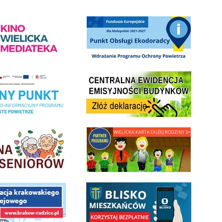
ediateka - zapraszamy
Punkt Obsługi Ekodoradcy Wieliczka
Centrala Ewidencja Emisyjności Budynków - złóż deklarac
ramu Czyste Powietrze w Gminie Wieliczka
minnej Rady Seniorow - Wieliczka
link do strony - Wielicka Karta Dużej Rodziny
 Funduszu Społecznego
link do opisu aplikacji - BLISKO, Gmina Wieliczka w aplika
ojektu budowy linii kolejowej Krakow Rudzice