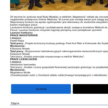
26 stycznia br. podczas sesji Rady Miejskiej, w wielickim „Magistracie” odbyła się uro
magisterskie poświęcone Gminie Wieliczka. W ocenie prac komisja bierze pod uwagę pr
Wspomniany konkurs ma wymiar ogólnopolski i jest skierowany do studentów wszystkich u
bardzo inspirujące prace.
Laureatom konkursu gratulacje i podziękowania złożyli: zastępca burmistrza Wieliczki 
Panuś. Laureaci konkursu otrzymali nagrodę pieniężną oraz pamiątkowe upominki.
Laureaci konkursu:
PRACE MAGISTERSKIE
I miejsce:
Paweł Klapa
Tytuł pracy:
„Projekt techniczny budowy parkingu Park And Ride w Kokotowie dla Szybki
Wyróżnienie:
Katarzyna Nowak
Tytuł pracy:
„Rozpoznanie halotolerancyjnych mikroorganizmów metanotroficznych wyizo
Katarzyna Nowak
Tytuł pracy: „Analiza potencjału turystycznego w mieście Wieliczka”;
PRACE LICENCJACKIE
I miejsce:
Aleksandra Iwanowska
Tytuł pracy: „Analiza i ocena gospodarki finansowej samorządu gminnego na przykładzie
Wyróżnienie:
Magdalena Wcisło
„Charakterystyka osób z chorobami układu oddechowego korzystających z mikroklimatu U
Facebook
portal X
Zdjęcia