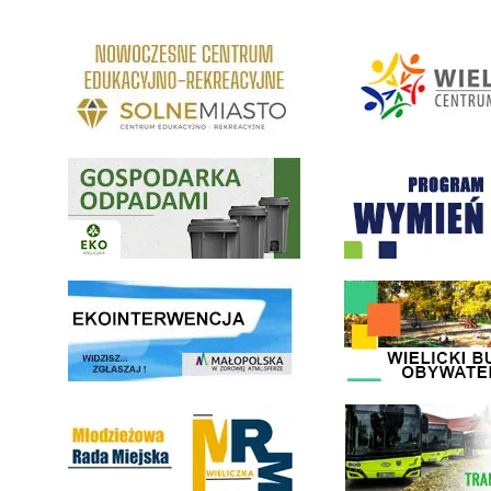
link do strony Centrum Edukacyjno Rekreacyjne
link do strony - Wielickie C
Gospodarka odpadami na terenie Miasta i Gminy Wieliczka
Program "Czyste Powietrze" 
link do strony ekointerwencja dot.- powietrza
link do strony - Wielicki Bu
Młodzieżowa Rada Miejska w Wieliczce
link do strony Wielickiej Sp