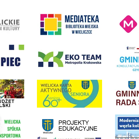
Kino Wielicka M
entrum Kultury
link do strony Mediateka Biblioteka Miejska w Wieliczce
- Wieliczka
EKO-Team-Wieliczka
Realizacja Prog
dżet Obywatelski
link do strony G
link do strony Wielicka Karta Aktywnego Seniora
link do strony - projekty edukacyjne dofinansowane z Europejskiego
ółki Transportowej
link do opisu pr