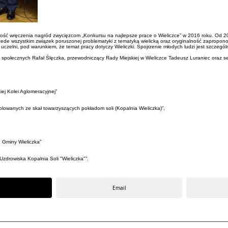
czystość wręczenia nagród zwycięzcom „Konkursu na najlepsze prace o Wieliczce” w 2016 roku. Od 
zede wszystkim związek poruszonej problematyki z tematyką wielicką oraz oryginalność zapropon
czelni, pod warunkiem, że temat pracy dotyczy Wieliczki. Spojrzenie młodych ludzi jest szczegól
ds. społecznych Rafał Ślęczka, przewodniczący Rady Miejskiej w Wieliczce Tadeusz Luraniec oraz
ej Kolei Aglomeracyjnej”
lowanych ze skał towarzyszących pokładom soli (Kopalnia Wieliczka)”,
 Gminy Wieliczka”
zdrowiska Kopalnia Soli "Wieliczka"”.
Email