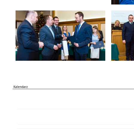
Kalendarz
PN
WT
ŚR
CZ
PI
SO
NI