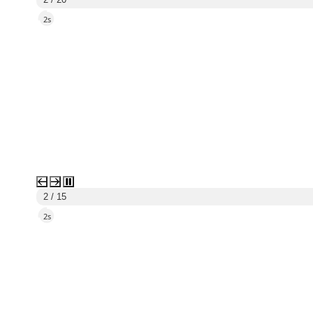
5s
3 / 15
5s