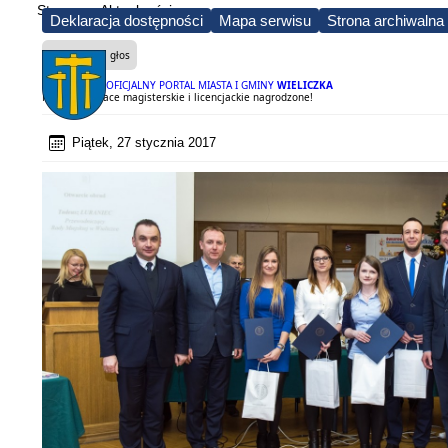
Strona
Aktualności
Deklaracja dostępności
Mapa serwisu
Strona archiwalna
Czytaj na głos
OFICJALNY PORTAL MIASTA I GMINY
WIELICZKA
Najlepsze prace magisterskie i licencjackie nagrodzone!
Piątek, 27 stycznia 2017