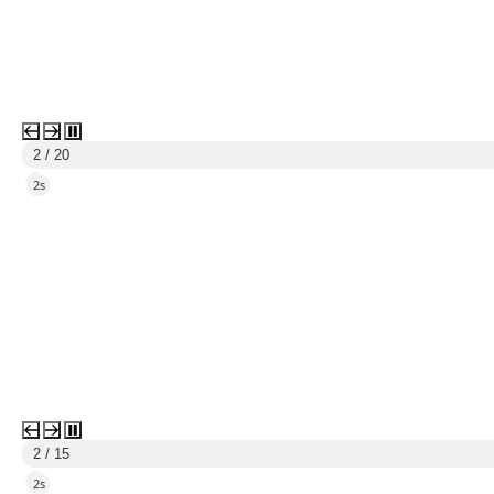
3 / 20
5s
3 / 15
5s