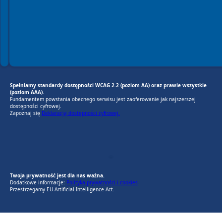
Spełniamy standardy dostępności WCAG 2.2 (poziom AA) oraz prawie wszystkie
(poziom AAA).
Fundamentem powstania obecnego serwisu jest zaoferowanie jak najszerszej
dostępności cyfrowej.
Zapoznaj się
Deklaracją dostępności cyfrowej.
EU AI Act
RODO Zgodne
RODO przyjazne narzędzia
Twoja prywatność jest dla nas ważna.
Dodatkowe informacje:
Polityka prywatności i cookies
Przestrzegamy EU Artificial Intelligence Act.