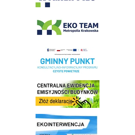
EKO-Team-Wieliczka
Realizacja Programu Czyste Powietrze w Gminie Wieliczka
Centrala Ewidencja Emisyjności Budynków - złóż deklarację
link do strony ekointerwencja dot.- powietrza