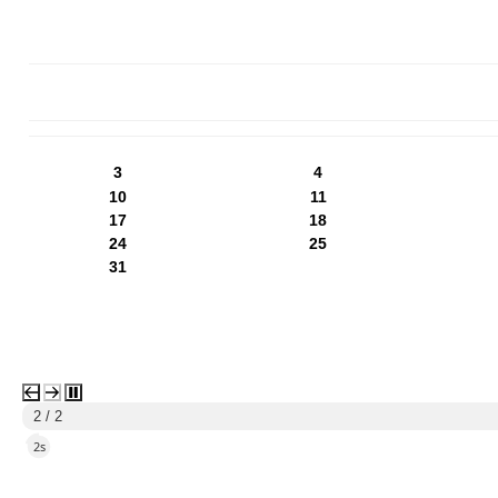
PN
WT
ŚR
CZ
PI
SO
NI
3
4
10
11
17
18
24
25
31
1 / 2
5s