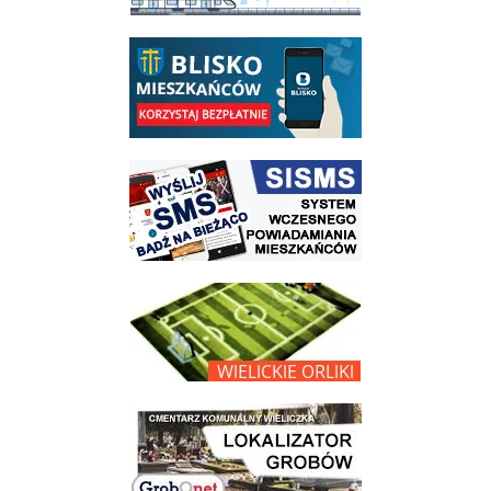
link do opisu aplikacji - BLISKO, Gmina Wieliczka w aplikacji Blisko
link do strony systemu wczesnego ostrzegania mieszkańców SISMS
link do opisu projektu Wielickie Orliki
link do lokalizatora grobów na wielickim cmentarzu - grobnet