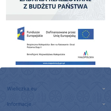
Zakup fabrycznie nowego, średniego samochodu ratowniczo-gaśniczego z napę
Wieliczka.eu
Informacje