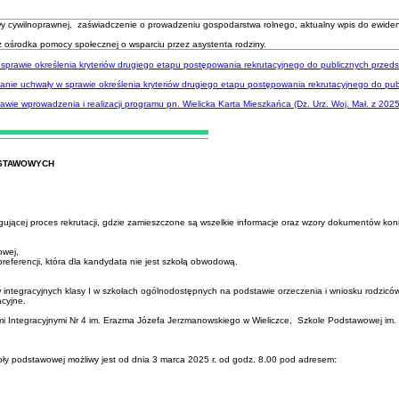
cywilnoprawnej, zaświadczenie o prowadzeniu gospodarstwa rolnego, aktualny wpis do ewidencji 
 ośrodka pomocy społecznej o wsparciu przez asystenta rodziny.
prawie określenia kryteriów drugiego etapu postępowania rekrutacyjnego do publicznych przedszko
nie uchwały w sprawie określenia kryteriów drugiego etapu postępowania rekrutacyjnego do publi
awie wprowadzenia i realizacji programu pn. Wielicka Karta Mieszkańca (Dz. Urz. Woj. Mał. z 202
DSTAWOWYCH
gującej proces rekrutacji, gdzie zamieszczone są wszelkie informacje oraz wzory dokumentów kon
owej,
referencji, która dla kandydata nie jest szkołą obwodową.
w integracyjnych klasy I w szkołach ogólnodostępnych na podstawie orzeczenia i wniosku rodzicó
acyjne.
mi Integracyjnymi Nr 4 im. Erazma Józefa Jerzmanowskiego w Wieliczce, Szkole Podstawowej im.
koły podstawowej możliwy jest od dnia 3 marca 2025 r. od godz. 8.00 pod adresem: