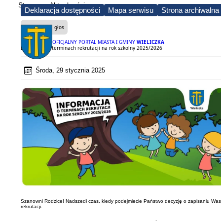
Strona
Aktualności
Deklaracja dostępności
Mapa serwisu
Strona archiwalna
Czytaj na głos
OFICJALNY PORTAL MIASTA I GMINY
WIELICZKA
Informacja o terminach rekrutacji na rok szkolny 2025/2026
Środa, 29 stycznia 2025
Szanowni Rodzice! Nadszedł czas, kiedy podejmiecie Państwo decyzję o zapisaniu Wasze
rekrutacji.