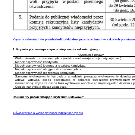
Kryteria rekrutacji do przedszkoli, oddziałów przedszkolnych w szkołach podstaw
1. Kryteria pierwszego etapu postępowania rekrutacyjnego:
Kryterium z ustawy
Wielodzietność rodziny kandydata (rodzina wychowująca troje i więcej dzieci).
Niepełnosprawność kandydata.
Niepełnosprawność jednego z rodziców kandydata.
Niepełnosprawność obojga rodziców kandydata.
Niepełnosprawność rodzeństwa kandydata.
Samotne wychowywanie kandydata w rodzinie (oznacza wychowywanie dziecka pr
wdowę, wdowca, osobę pozostającą w separacji orzeczonej prawomocnym w
rozwiedzioną, chyba że osoba taka wychowuje wspólnie co najmniej jedno dziecko z j
Objęcie kandydata pieczą zastępczą.
Dokumenty potwierdzające kryterium ustawowe:
Oświadczenie o wielodzietności rodziny kandydata