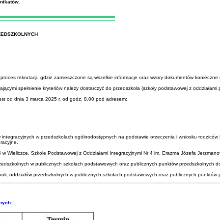
nikatów.
RZEDSZKOLNYCH
j proces rekrutacji, gdzie zamieszczone są wszelkie informacje oraz wzory dokumentów konieczne
cymi spełnienie kryteriów należy dostarczyć do przedszkola (szkoły podstawowej z oddziałami p
 jest od dnia 3 marca 2025 r. od godz. 8.00 pod adresem:
w integracyjnych w przedszkolach ogólnodostępnych na podstawie orzeczenia i wniosku rodziców 
racyjne.
w Wieliczce, Szkole Podstawowej z Oddziałami Integracyjnymi Nr 4 im. Erazma Józefa Jerzmanow
w przedszkolnych w publicznych szkołach podstawowych oraz publicznych punktów przedszkolnych d
oli, oddziałów przedszkolnych w publicznych szkołach podstawowych oraz publicznych punktów 
nych: