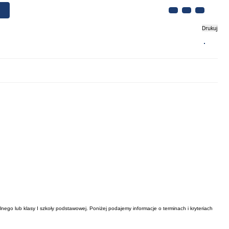
Drukuj
Biznes
Turystyka
Kontakt
go lub klasy I szkoły podstawowej. Poniżej podajemy informacje o terminach i kryteriach