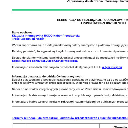
Zapraszamy do śledzenia informacji i komu
REKRUTACJA DO PRZEDSZKOLI, ODDZIAŁÓW P
I PUNKTÓW PRZEDSZKOLNYCH
Dane osobowe:
Klauzula informacyjna RODO Nabór Przedszkola
Treść uzgodnień Nabór
W celu zapoznania się z ofertą przedszkolną należy skorzystać z platformy obsługujące
Prosimy pamiętać, że wypełniony i wydrukowany wniosek wraz z dokumentami potwierdzają
Dostęp do platformy internetowej obsługującej proces rekrutacji do przedszkoli możliwy
https://naborp-kandydat.vulcan.net.pl/wieliczka
Informacja o zasadach rekrutacji do przedszkoli dostępna jest > > >
w tym miejscu
.
Informacja o naborze do oddziałów integracyjnych:
Dzieci z orzeczeniami o potrzebie kształcenia specjalnego przyjmowane są do oddziałó
przez rodziców w wybranym przedszkolu/szkole, w których prowadzone są oddziały integ
Nabór do oddziałów integracyjnych prowadzony jest w: Przedszkolu Samorządowym nr 5 
Informacja o liczbie wolnych miejsc w rekrutacji do publicznych przedszkoli, oddziałó
Informacja o liczbie wolnych miejsc w
rekrutacji uzupełniającej
do publicznych przedszk
Terminy rekrutacji do przedszkoli, oddziałów przedszkolnych i punktów przedszkol