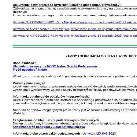
Dokumenty potwierdzające kryterium ustalone przez organ prowadzący:
Zaświadczenie o zatrudnieniu, zaświadczenie o wykonywaniu pracy na podstawie umowy 
dziennym.
Orzeczenie sądu rodzinnego o ustanowieniu nadzoru kuratorskiego lub zaświadczenie z
Uchwała Nr XXXVII/483/2021 Rady Miejskiej w Wieliczce z dnia 20 grudnia 2021 roku w s
Uchwała Nr XIV/167/2025 Rady Miejskiej w Wieliczce z dnia 15 stycznia 2025 roku o zmia
Uchwała Nr XIV/160/2025 Rady Miejskiej w Wieliczce z dnia 15 stycznia 2025 roku w spr
ZAPISY I REKRUTACJA DO KLAS I SZKÓŁ PO
Dane osobowe:
Klauzula informacyjna RODO Nabór Szkoły Podstawowe
Treść uzgodnień Nabór
W celu zapoznania się z ofertą szkół podstawowych należy skorzystać z platformy obsłu
Prosimy pamiętać, że:
wypełnione i wydrukowane zgłoszenie należy dostarczyć do szkoły podstawowej obwod
wypełniony i wydrukowany wniosek należy dostarczyć do szkoły podstawowej pierwszej p
Informacja o naborze do oddziałów integracyjnych:
Dzieci z orzeczeniami o potrzebie kształcenia specjalnego przyjmowane są do oddziałó
przez rodziców w wybranej szkole podstawowej, w której prowadzone są oddziały integr
Nabór do oddziałów integracyjnych prowadzony jest w: Szkole Podstawowej z Oddziała
Wielkich.
1) Zgłoszenia do klas I szkół podstawowych obwodowych
Dostęp do platformy internetowej obsługującej proces składania zgłoszeń do klasy I sz
https://naborsp-kandydat.vulcan.net.pl/wieliczka
Informacja o obwodach szkół podstawowych -
Uchwała LIX-846-2023