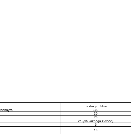
Liczba punktów
dziennym.
100
30
70
25 (dla każdego z dzieci)
5
10