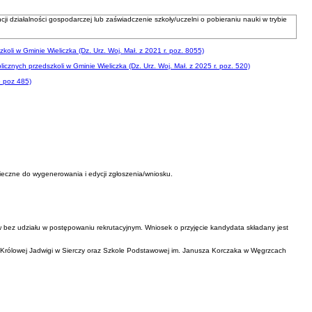
działalności gospodarczej lub zaświadczenie szkoły/uczelni o pobieraniu nauki w trybie
li w Gminie Wieliczka (Dz. Urz. Woj. Mał. z 2021 r. poz. 8055)
cznych przedszkoli w Gminie Wieliczka (Dz. Urz. Woj. Mał. z 2025 r. poz. 520)
5 poz 485)
ieczne do wygenerowania i edycji zgłoszenia/wniosku.
w bez udziału w postępowaniu rekrutacyjnym. Wniosek o przyjęcie kandydata składany jest
 Królowej Jadwigi w Sierczy oraz Szkole Podstawowej im. Janusza Korczaka w Węgrzcach