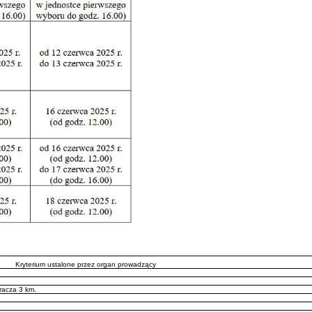
Kryterium ustalone przez organ prowadzący
kracza 3 km.