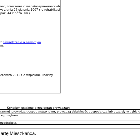
ość, orzeczenie o niepełnosprawności lub
 dnia 27 sierpnia 1997 r. o rehabilitacji
 poz. 44 z późn. zm.).
az
oświadczenie o samotnym
em.
czerwca 2011 r. o wspieraniu rodziny
Kryterium ustalone przez organ prowadzący
prawnej, prowadzą gospodarstwo rolne, prowadzą działalność gospodarczą lub uczą się w trybie 
szego wyboru.
przedszkola.
 Kartę Mieszkańca.