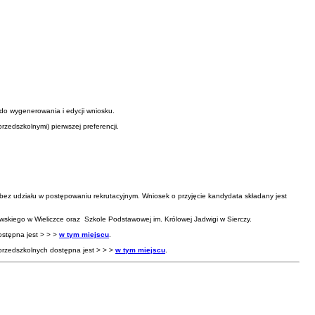
 do wygenerowania i edycji wniosku.
rzedszkolnymi) pierwszej preferencji.
bez udziału w postępowaniu rekrutacyjnym. Wniosek o przyjęcie kandydata składany jest
skiego w Wieliczce oraz Szkole Podstawowej im. Królowej Jadwigi w Sierczy.
ostępna jest > > >
w tym miejscu
.
przedszkolnych dostępna jest > > >
w tym miejscu
.