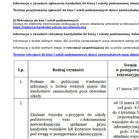
Informacja o zasadach zgłoszenia kandydata do klasy I szkoły podstawowej obwo
Terminy przyjmowania zgłoszeń do klas I szkół podstawowych dzieci zamieszkałych
2) Rekrutacja do kas I szkół podstawowych
Dostęp do platformy internetowej obsługującej proces składania wniosków w rekrutacji 
https://naborsp-kandydat.vulcan.net.pl/wieliczka
Informacja o zasadach rekrutacji kandydatów do klasy I szkoły podstawowej, któr
Informacja o liczbie wolnych miejsc dla uczniów zamieszkałych poza obwodem szkoły do
Informacja o liczbie wolnych miejsc w
rekrutacji uzupełniajacej
dla uczniów zamieszkał
Terminy rekrutacji do klas I szkół podstawowych dzieci zamieszkałych poza obw