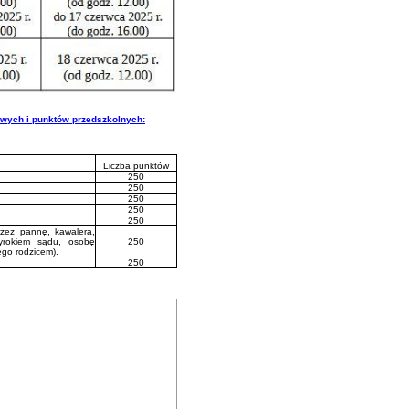
owych i punktów przedszkolnych:
Liczba punktów
250
250
250
250
250
zez pannę, kawalera,
yrokiem sądu, osobę
250
ego rodzicem).
250