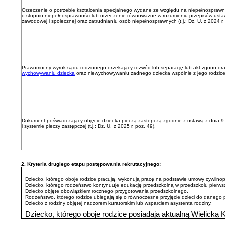
Orzeczenie o potrzebie kształcenia specjalnego wydane ze względu na niepełnosprawn
o stopniu niepełnosprawności lub orzeczenie równoważne w rozumieniu przepisów ustawy z
zawodowej i społecznej oraz zatrudnianiu osób niepełnosprawnych (t.j.: Dz. U. z 2024 r.
Prawomocny wyrok sądu rodzinnego orzekający rozwód lub separację lub akt zgonu or
wychowywaniu dziecka
oraz niewychowywaniu żadnego dziecka wspólnie z jego rodzic
Dokument poświadczający objęcie dziecka pieczą zastępczą zgodnie z ustawą z dnia 9 
i systemie pieczy zastępczej (t.j.: Dz. U. z 2025 r. poz. 49).
2. Kryteria drugiego etapu postępowania rekrutacyjnego:
Dziecko, którego oboje rodzice pracują, wykonują pracę na podstawie umowy cywilno
Dziecko, którego rodzeństwo kontynuuje edukację przedszkolną w przedszkolu pierw
Dziecko objęte obowiązkiem rocznego przygotowania przedszkolnego.
Rodzeństwo, którego rodzice ubiegają się o równoczesne przyjęcie dzieci do danego 
Dziecko z rodziny objętej nadzorem kuratorskim lub wsparciem asystenta rodziny.
Dziecko, którego oboje rodzice posiadają aktualną Wielicką