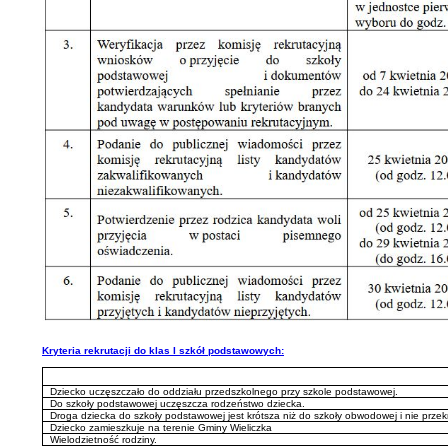
Kryteria rekrutacji do klas I szkół podstawowych:
Dziecko uczęszczało do oddziału przedszkolnego przy szkole podstawowej.
Do szkoły podstawowej uczęszcza rodzeństwo dziecka.
Droga dziecka do szkoły podstawowej jest krótsza niż do szkoły obwodowej i nie prze
Dziecko zamieszkuje na terenie Gminy Wieliczka
Wielodzietność rodziny.