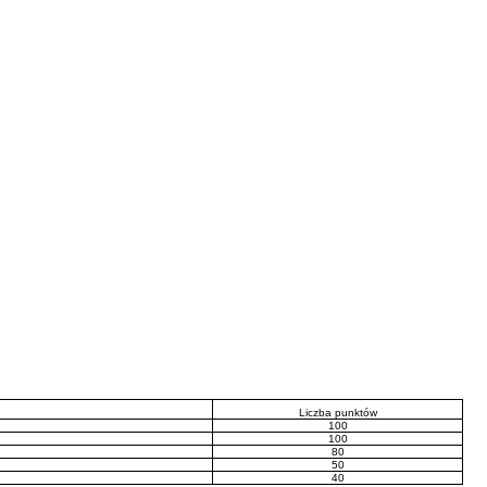
Liczba punktów
100
100
80
50
40