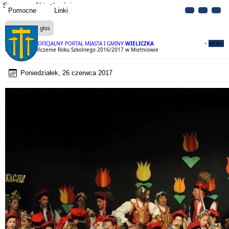
Strona
Aktualności
Pomocne
Linki
Czytaj na głos
OFICJALNY PORTAL MIASTA I GMINY
WIELICZKA
MENU
Gminne Zakończenie Roku Szkolnego 2016/2017 w Mietniowie
Poniedziałek, 26 czerwca 2017