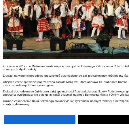
23 czerwca 2017 r. w Mietniowie miała miejsce uroczystość Gminnego Zakończenia Roku Szkoln
obecnym budynku szkoły.
Z uwagi na warunki pogodowe uroczystość przeniesiono do sali teatralnej przy kościele pw. św.
Oficjalna część spotkania poprzedzona została Mszą św., którą odprawił ks. proboszcz Roman
rodziców, zebranych nauczycieli i gości.
Z okazji obchodzonego Jubileuszu całej społeczności Przedszkola oraz Szkoły Podstawowej gratul
spotkania wyróżniający się dyrektorzy szkół otrzymali nagrody Burmistrza Miasta i Gminy Wielic
Gminne Zakończenie Roku Szkolnego zakończyło się życzeniami udanych wakacji oraz wspólną z
szkoły podstawowej.