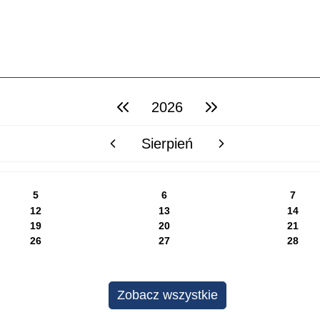
2026
poprzedni rok
następny rok
Sierpień
poprzedni miesiąc
następny miesiąc
5
6
7
12
13
14
19
20
21
26
27
28
Zobacz wszystkie