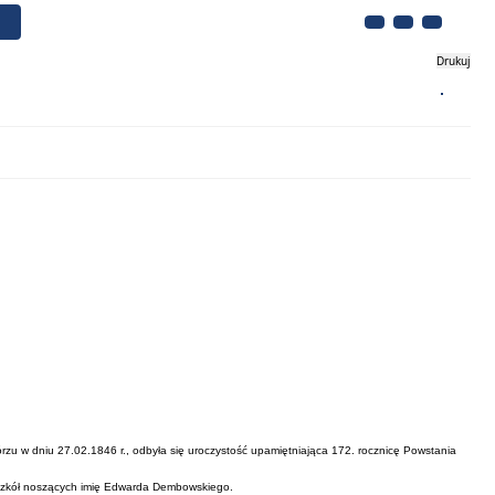
Drukuj
Biznes
Turystyka
Kontakt
zu w dniu 27.02.1846 r., odbyła się uroczystość upamiętniająca 172. rocznicę Powstania
 szkół noszących imię Edwarda Dembowskiego.