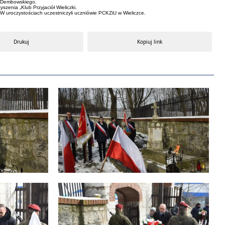
a Dembowskiego.
zenia „Klub Przyjaciół Wieliczki.
W uroczystościach uczestniczyli uczniówie PCKZiU w Wieliczce.
Drukuj
Kopiuj link