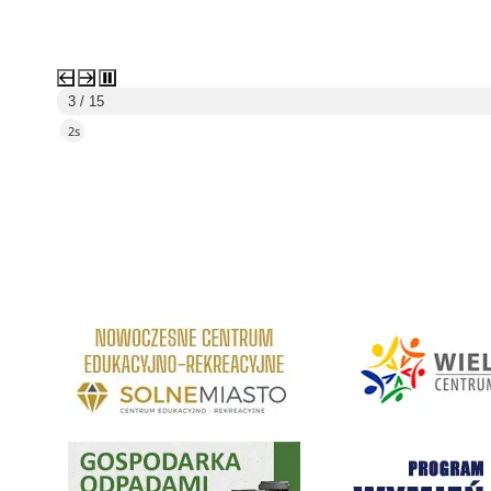
4 / 15
5s
 w Wieliczce
link do strony Centrum Edukacyjno Rekreacyjne
link do strony - Wielickie C
Gospodarka odpadami na terenie Miasta i Gminy Wieliczka
Program "Czyste Powietrze" 