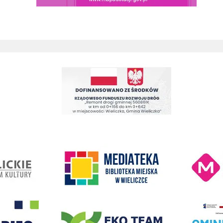
Kino Wielicka M
entrum Kultury
link do strony Mediateka Biblioteka Miejska w Wieliczce
- Wieliczka
EKO-Team-Wieliczka
Realizacja Prog