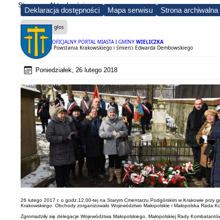
Strona
Aktualności
Deklaracja dostępności
Mapa serwisu
Strona archiwalna
Czytaj na głos
OFICJALNY PORTAL MIASTA I GMINY
WIELICZKA
172. rocznica Powstania Krakowskiego i śmierci Edwarda Dembowskiego
Poniedziałek, 26 lutego 2018
26 lutego 2017 r. o godz.12.00-tej na Starym Cmentarzu Podgórskim w Krakowie przy g
Krakowskiego. Obchody zorganizowało Województwo Małopolskie i Małopolska Rada 
Zgromadziły się delegacje Województwa Małopolskiego, Małopolskiej Rady Kombatantó