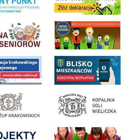
minnej Rady Seniorow - Wieliczka
link do strony - Wielicka Karta Dużej Rodziny
 Funduszu Społecznego
link do opisu aplikacji - BLISKO, Gmina Wieliczka w aplika
ojektu budowy linii kolejowej Krakow Rudzice
- Muzeum Żup Krakowskich Wieliczka
link do strony Kopalni Soli Wieliczka
enia
Informacja o terminach rekrutacji na rok szkolny 2026/2