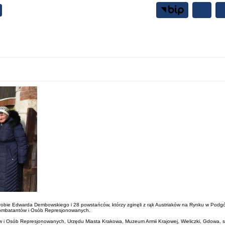
Samorząd
Mieszkańcy
robie Edwarda Dembowskiego i 28 powstańców, którzy zginęli z rąk Austriaków na Rynku w Podgór
Kombatantów i Osób Represjonowanych.
w i Osób Represjonowanych, Urzędu Miasta Krakowa, Muzeum Armii Krajowej, Wieliczki, Gdowa,