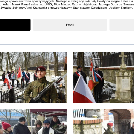
skiego i powstańców tu spoczywających. Następnie delegacje składały kwiaty na mogile Edward
du: Adam Marek Panuś sekretarz UMiG, Piotr Marzec Radny miejski oraz Jadwiga Duda ze Stowarzys
 Związku Żołnierzy Armii Krajowej z przewodniczącym Stanisławem Dziedzicem i Jackiem Kurkiem. 
Email