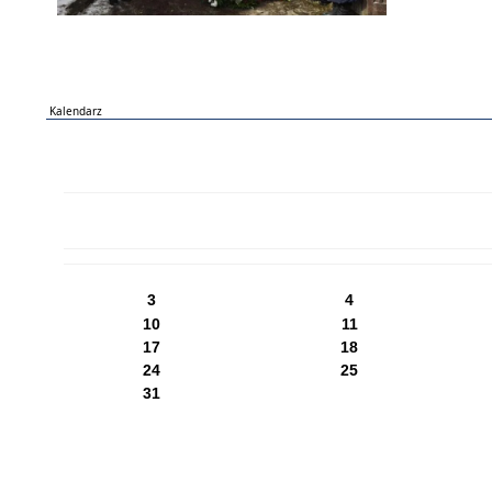
Kalendarz
PN
WT
ŚR
CZ
PI
SO
NI
3
4
10
11
17
18
24
25
31