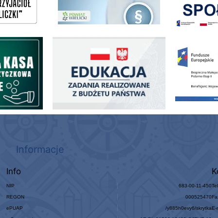
ogowo - Pożyczkowa
Edukacja - zadania realizowane z budżetu państwa
Zakup fabrycznie
Informacje
Info
K
NIP
683-00-11-450
Te
REGON
000525470
Fa
ePUAP
/y885h0evy6/skrytka
E-