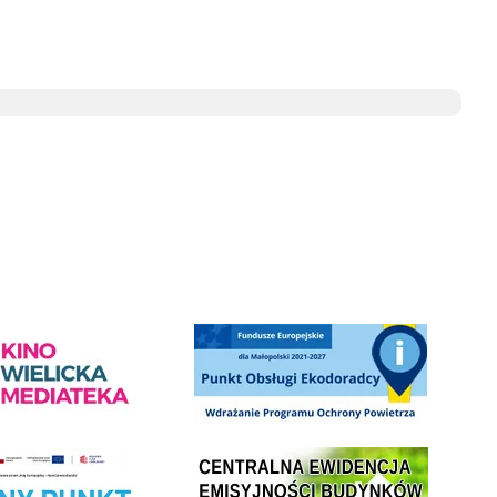
przebudowa drogi gminnej w Grajowie RFRD
ediateka - zapraszamy
Punkt Obsługi Ekodoradcy Wieliczka
Centrala Ewidencja Emisyjności Budynków - złóż deklarac
ramu Czyste Powietrze w Gminie Wieliczka