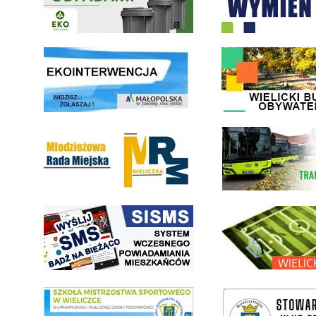
link do strony ekointerwencja dot.- powietrza
link do strony - Wielicki Bu
Młodzieżowa Rada Miejska w Wieliczce
link do strony Wielickiej Sp
link do strony systemu wczesnego ostrzegania mieszkańców SISMS
link do opisu projektu Wielic
link do SMS Wieliczka
wieliczka-wieliczanie na bis