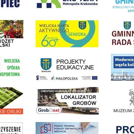
dżet Obywatelski
link do strony G
link do strony Wielicka Karta Aktywnego Seniora
link do strony - projekty edukacyjne dofinansowane z Europejskiego
ółki Transportowej
link do opisu pr
link do lokalizatora grobów na wielickim cmentarzu - grobnet
kie Orliki
link do strony 
Pokonać ogranicz
pomoc prawna wieliczka