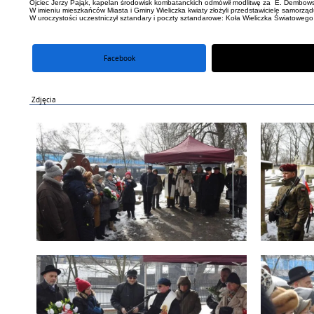
Ojciec Jerzy Pająk, kapelan środowisk kombatanckich odmówił modlitwę za E. Dembow
W imieniu mieszkańców Miasta i Gminy Wieliczka kwiaty złożyli przedstawiciele samorzą
W uroczystości uczestniczył sztandary i poczty sztandarowe: Koła Wieliczka Światowego
Facebook
portal X
Zdjęcia