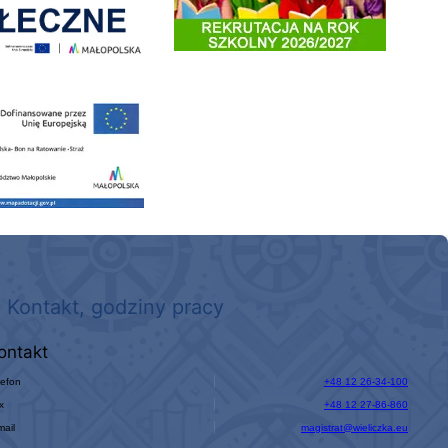
 nowego, średniego samochodu ratowniczo-gaśniczego z napędem 4x4 dla OSP Kokotów
Kontakt, godziny pracy
ontakt
lefon
+48 12 26-34-100
x
+48 12 27-86-860
mail
magistrat@wieliczka.eu