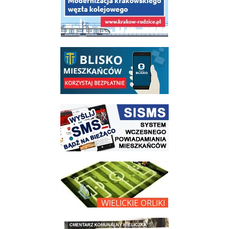
link do opisu aplikacji - BLISKO, Gmina Wieliczka w aplikacji Blisko
link do strony systemu wczesnego ostrzegania mieszkańców SISMS
link do opisu projektu Wielickie Orliki
link do lokalizatora grobów na wielickim cmentarzu - grobnet