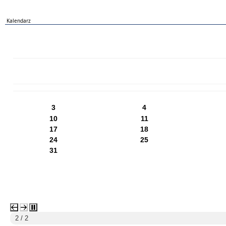
Kalendarz
PN
WT
ŚR
CZ
PI
SO
NI
3
4
10
11
17
18
24
25
31
2 / 2