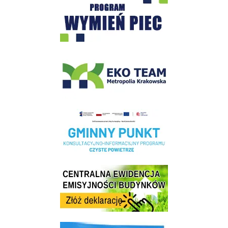
EKO-Team-Wieliczka
Realizacja Programu Czyste Powietrze w Gminie Wieliczka
Centrala Ewidencja Emisyjności Budynków - złóż deklarację
link do strony ekointerwencja dot.- powietrza