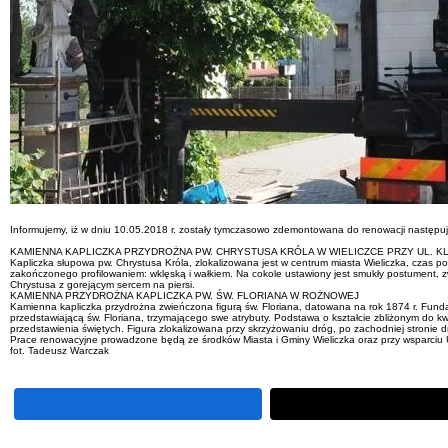
Informujemy, iż w dniu 10.05.2018 r. zostały tymczasowo zdemontowana do renowacji następują
KAMIENNA KAPLICZKA PRZYDROŻNA PW. CHRYSTUSA KRÓLA W WIELICZCE PRZY UL. K
Kapliczka słupowa pw. Chrystusa Króla, zlokalizowana jest w centrum miasta Wieliczka, czas p
zakończonego profilowaniem: wklęską i wałkiem. Na cokole ustawiony jest smukły postument, 
Chrystusa z gorejącym sercem na piersi.
KAMIENNA PRZYDROŻNA KAPLICZKA PW. ŚW. FLORIANA W ROŻNOWEJ
Kamienna kapliczka przydrożna zwieńczona figurą św. Floriana, datowana na rok 1874 r. Funda
przedstawiającą św. Floriana, trzymającego swe atrybuty. Podstawa o kształcie zbliżonym do 
przedstawienia świętych. Figura zlokalizowana przy skrzyżowaniu dróg, po zachodniej stronie 
Prace renowacyjne prowadzone będą ze środków Miasta i Gminy Wieliczka oraz przy wsparci
fot. Tadeusz Warczak