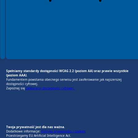
Spełniamy standardy dostępności WCAG 2.2 (poziom AA) oraz prawie wszystkie
(poziom AAA).
Fundamentem powstania obecnego serwisu jest zaoferowanie jak najszerszej
dostępności cyfrowej.
Zapoznaj się
Deklaracją dostępności cyfrowej.
EU AI Act
RODO Zgodne
RODO przyjazne narzędzia
Twoja prywatność jest dla nas ważna.
Dodatkowe informacje:
Polityka prywatności i cookies
Przestrzegamy EU Artificial Intelligence Act.