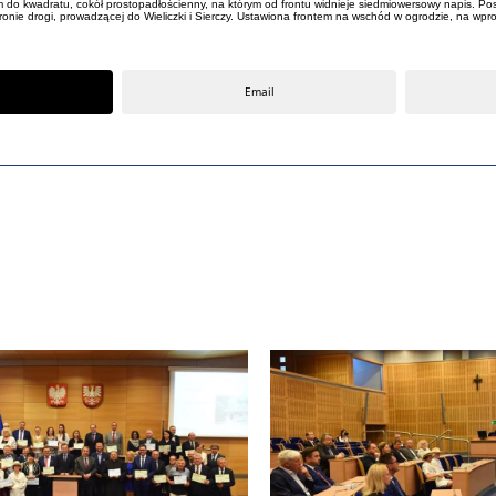
nym do kwadratu, cokół prostopadłościenny, na którym od frontu widnieje siedmiowersowy napis. 
tronie drogi, prowadzącej do Wieliczki i Sierczy. Ustawiona frontem na wschód w ogrodzie, na wp
Email