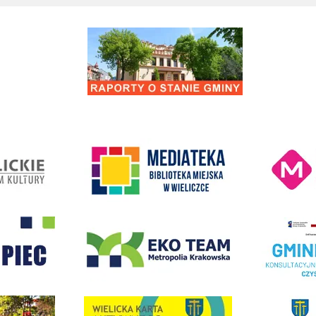
Remont drogi gminnej 560861K ul. Juliusza 
Kino Wielicka M
entrum Kultury
link do strony Mediateka Biblioteka Miejska w Wieliczce
- Wieliczka
EKO-Team-Wieliczka
Realizacja Prog
dżet Obywatelski
link do strony G
link do strony Wielicka Karta Aktywnego Seniora