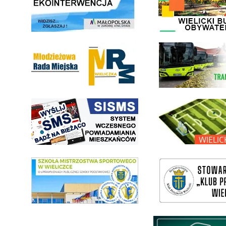
Młodzieżowa Rada Miejska w Wieliczce
link do strony Wielickiej Sp
link do strony systemu wczesnego ostrzegania mieszkańców SISMS
link do opisu projektu Wielic
link do SMS Wieliczka
wieliczka-wieliczanie na bis
Międzyzakładowa Kasa Zapom