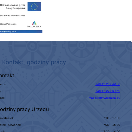
 nowego, średniego samochodu ratowniczo-gaśniczego z napędem 4x4 dla OSP Kokotów
Kontakt, godziny pracy
ontakt
lefon
+48 12 26-34-100
x
+48 12 27-86-860
mail
magistrat@wieliczka.eu
odziny pracy Urzędu
niedziałek
7:30 - 17:00
orek - Czwartek
7:30 - 15:30
ątek
7:30 - 14:00