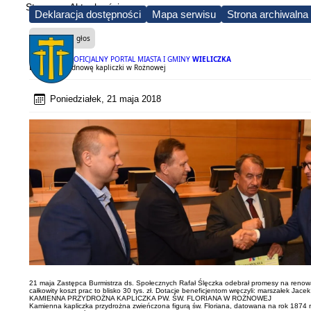
Strona
Aktualności
Deklaracja dostępności
Mapa serwisu
Strona archiwalna
Czytaj na głos
OFICJALNY PORTAL MIASTA I GMINY
WIELICZKA
Dotacja na odnowę kapliczki w Rożnowej
Poniedziałek, 21 maja 2018
21 maja Zastępca Burmistrza ds. Społecznych Rafał Ślęczka odebrał promesy na renowa
całkowity koszt prac to blisko 30 tys. zł. Dotacje beneficjentom wręczyli: marszałek Jac
KAMIENNA PRZYDROŻNA KAPLICZKA PW. ŚW. FLORIANA W ROŻNOWEJ
Kamienna kapliczka przydrożna zwieńczona figurą św. Floriana, datowana na rok 1874 r