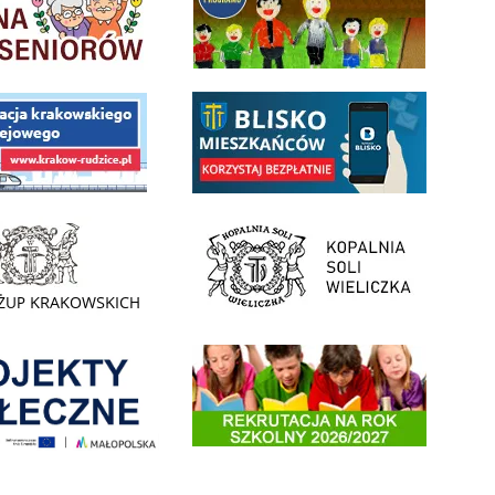
 Funduszu Społecznego
link do opisu aplikacji - BLISKO, Gmina Wieliczka w aplika
ojektu budowy linii kolejowej Krakow Rudzice
- Muzeum Żup Krakowskich Wieliczka
link do strony Kopalni Soli Wieliczka
enia
Informacja o terminach rekrutacji na rok szkolny 2026/2