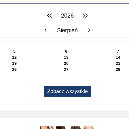
2026
poprzedni rok
następny rok
Sierpień
poprzedni miesiąc
następny miesiąc
5
6
7
12
13
14
19
20
21
26
27
28
Zobacz wszystkie
Projekty edukacyjne