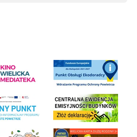
Słowackiego w Wieliczce
ediateka - zapraszamy
Punkt Obsługi Ekodoradcy Wieliczka
Centrala Ewidencja Emisyjności Budynków - złóż deklarac
ramu Czyste Powietrze w Gminie Wieliczka
minnej Rady Seniorow - Wieliczka
link do strony - Wielicka Karta Dużej Rodziny