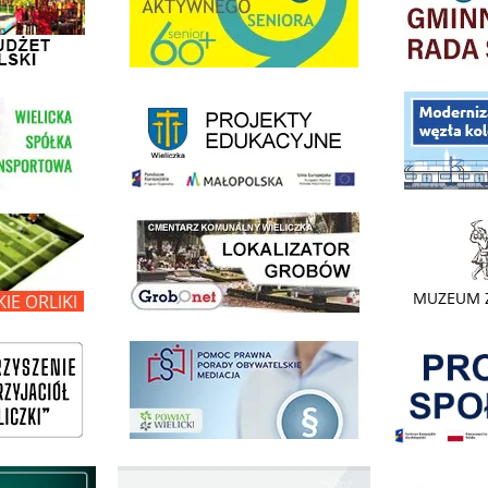
link do strony - projekty edukacyjne dofinansowane z Europejskiego
ółki Transportowej
link do opisu pr
link do lokalizatora grobów na wielickim cmentarzu - grobnet
kie Orliki
link do strony 
Pokonać ogranicz
pomoc prawna wieliczka
ogowo - Pożyczkowa
Edukacja - zadania realizowane z budżetu państwa