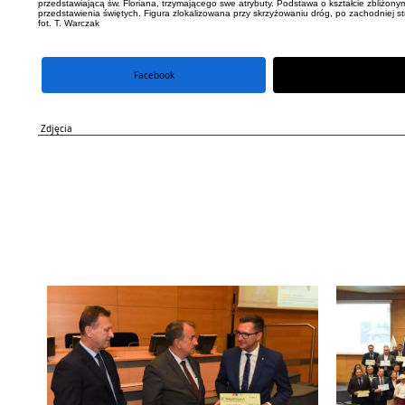
przedstawiającą św. Floriana, trzymającego swe atrybuty. Podstawa o kształcie zbliżo
przedstawienia świętych. Figura zlokalizowana przy skrzyżowaniu dróg, po zachodniej s
fot. T. Warczak
Facebook
portal X
Zdjęcia