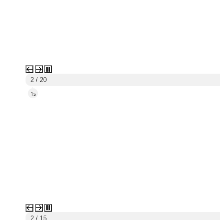
3 / 20
4s
3 / 15