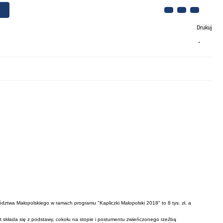
Drukuj
Biznes
Turystyka
Kontakt
twa Małopolskiego w ramach programu "Kapliczki Małopolski 2018" to 8 tys. zł, a
t składa się z podstawy, cokołu na stopie i postumentu zwieńczonego rzeźbą