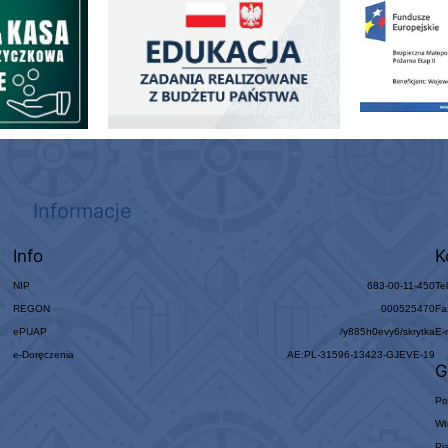
Zakup fabrycznie
Informacje
Info
K
NIP
683-00-11-450
Te
REGON
000525470
Fa
ePUAP
/y885h0evy6/skrytka
E-
e-Doręczenia
AE:PL-31596-13423-GJEVE-19
G
Po
Wt
Pi