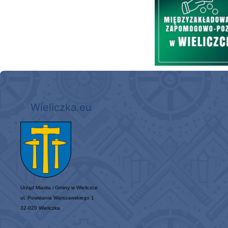
Wieliczka.eu
Urząd Miasta i Gminy w Wieliczce
ul. Powstania Warszawskiego 1
32-020 Wieliczka