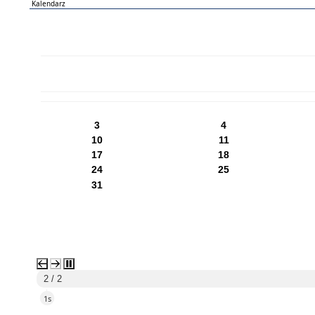
Kalendarz
PN
WT
ŚR
CZ
PI
SO
NI
3
4
10
11
17
18
24
25
31
1 / 2
4s