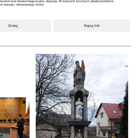
Postument jest dwukondygnacyjny, słupowy. W ścianach bocznych płaskorzeźbione
rost starego, drewnianego domu.
Drukuj
Kopiuj link