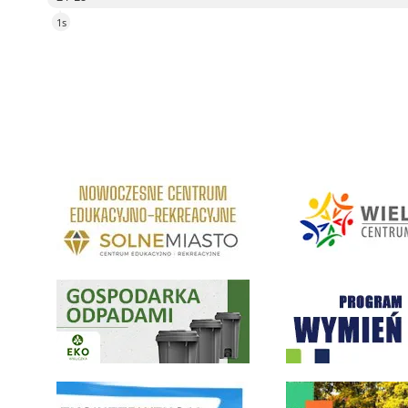
4s
link do strony Centrum Edukacyjno Rekreacyjne
link do strony - Wielickie C
Gospodarka odpadami na terenie Miasta i Gminy Wieliczka
Program "Czyste Powietrze" 
link do strony ekointerwencja dot.- powietrza
link do strony - Wielicki Bu