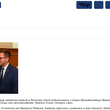
Samorząd
Mieszkańcy
cję zabytkowej kapliczki w Rożnowej. Kwota dofinansowania z Urzędu Marszałkowskiego Wojewódz
ek Krupa oraz wicemarszałkowie: Wojciech Kozak i Grzegorz Lipiec.
. Fundatorem jest Maryianna Płatkowa. Kapliczka wykonana z piaskowca w stylu historyzm. Obiek