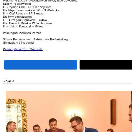
Wyłoniono także indywidualnych zwycięzców zawodów:
Szkoły Podstawowe:
I – Szymon Flak – SP Śledziejowice
II – Maja Berezowska – SP nr 3 Wieliczka
III – Olaf Remus – SP Siercza
Drużyny gimnazjalne:
I – Grzegorz Dębowski – Gdów
II – Dominik Małek – Wola Batorska
III – Jakub Kasprzyk – Gdów
W kategorii Pierwsza Pomoc
Szkoła Podstawowa z Zabierzowa Bocheńskiego
Gimnazjum z Niegowici
Pełna galeria fot. T. Warczak.
Zdjęcia