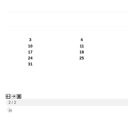
PN
WT
ŚR
CZ
PI
SO
NI
3
4
10
11
17
18
24
25
31
1 / 2
5s