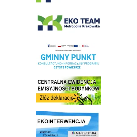
EKO-Team-Wieliczka
Realizacja Programu Czyste Powietrze w Gminie Wieliczka
Centrala Ewidencja Emisyjności Budynków - złóż deklarację
link do strony ekointerwencja dot.- powietrza