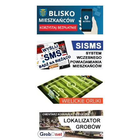
link do opisu aplikacji - BLISKO, Gmina Wieliczka w aplikacji Blisko
link do strony systemu wczesnego ostrzegania mieszkańców SISMS
link do opisu projektu Wielickie Orliki
link do lokalizatora grobów na wielickim cmentarzu - grobnet