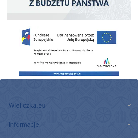
Zakup fabrycznie nowego, średniego samochodu ratowniczo-gaśniczego z napę
Wieliczka.eu
Informacje