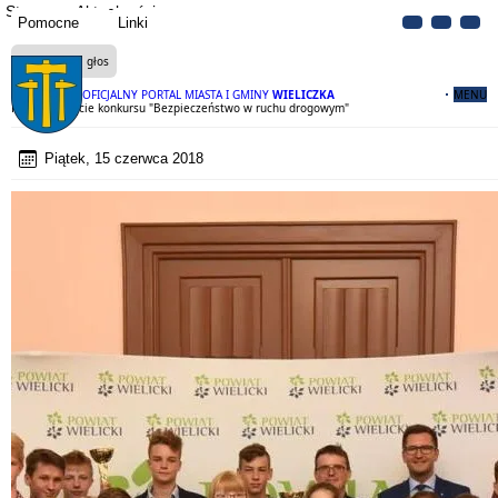
Strona
Aktualności
Pomocne
Linki
Czytaj na głos
OFICJALNY PORTAL MIASTA I GMINY
WIELICZKA
MENU
Rozstrzygnięcie konkursu "Bezpieczeństwo w ruchu drogowym"
Piątek, 15 czerwca 2018