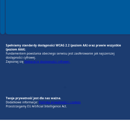
Spełniamy standardy dostępności WCAG 2.2 (poziom AA) oraz prawie wszystkie
(poziom AAA).
Fundamentem powstania obecnego serwisu jest zaoferowanie jak najszerszej
dostępności cyfrowej.
Zapoznaj się
Deklaracją dostępności cyfrowej.
EU AI Act
RODO Zgodne
RODO przyjazne narzędzia
Twoja prywatność jest dla nas ważna.
Dodatkowe informacje:
Polityka prywatności i cookies
Przestrzegamy EU Artificial Intelligence Act.