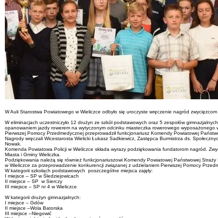
W Auli Starostwa Powiatowego w Wieliczce odbyło się uroczyste wręczenie nagród zwycięzco
W eliminacjach uczestniczyło 12 drużyn ze szkół podstawowych oraz 5 zespołów gimnazjalnych
opanowaniem jazdy rowerem na wytyczonym odcinku miasteczka rowerowego wyposażonego w zn
Pierwszej Pomocy Przedmedycznej przeprowadził funkcjonariusz Komendy Powiatowej Państwow
Nagrody wręczali Wicestarosta Wielicki Łukasz Sadkiewicz, Zastępca Burmistrza ds. Społeczny
Nowak.
Komenda Powiatowa Policji w Wieliczce składa wyrazy podziękowania fundatorom nagród. Zwyc
Miasta i Gminy Wieliczka.
Podziękowania należą się również funkcjonariuszowi Komendy Powiatowej Państwowej Straży
w Wieliczce za przeprowadzenie konkurencji związanej z udzielaniem Pierwszej Pomocy Przed
W kategorii szkołach podstawowych poszczególne miejsca zajęły:
I miejsce – SP w Śledziejowicach
II miejsce – SP w Sierczy
III miejsce – SP nr 4 w Wieliczce
W kategorii drużyn gimnazjalnych:
I miejsce – Gdów
II miejsce –Wola Batorska
III miejsce –Niegowić