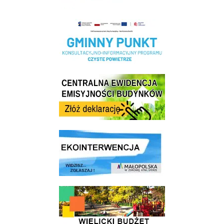
Realizacja Programu Czyste Powietrze w Gminie Wieliczka
Centrala Ewidencja Emisyjności Budynków - złóż deklarację
link do strony ekointerwencja dot.- powietrza
link do strony - Wielicki Budżet Obywatelski