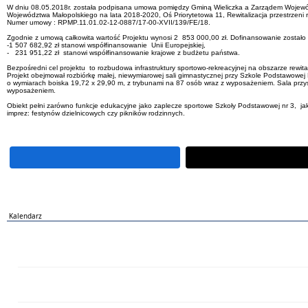
W dniu 08.05.2018r. została podpisana umowa pomiędzy Gminą Wieliczka a Zarządem Wojewó
Województwa Małopolskiego na lata 2018-2020, Oś Priorytetowa 11, Rewitalizacja przestrzeni reg
Numer umowy : RPMP.11.01.02-12-0887/17-00-XVII/139/FE/18.
Zgodnie z umową całkowita wartość Projektu wynosi 2 853 000,00 zł. Dofinansowanie zostało
-1 507 682,92 zł stanowi współfinansowanie Unii Europejskiej,
- 231 951,22 zł stanowi współfinansowanie krajowe z budżetu państwa.
Bezpośredni cel projektu to rozbudowa infrastruktury sportowo-rekreacyjnej na obszarze rew
Projekt obejmował rozbiórkę małej, niewymiarowej sali gimnastycznej przy Szkole Podstawowe
o wymiarach boiska 19,72 x 29,90 m, z trybunami na 87 osób wraz z wyposażeniem. Sala prz
wyposażeniem.
Obiekt pełni zarówno funkcje edukacyjne jako zaplecze sportowe Szkoły Podstawowej nr 3, jak
imprez: festynów dzielnicowych czy pikników rodzinnych.
Kalendarz
PN
WT
ŚR
CZ
PI
SO
NI