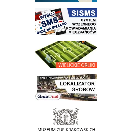
link do strony systemu wczesnego ostrzegania mieszkańców SISMS
link do opisu projektu Wielickie Orliki
link do lokalizatora grobów na wielickim cmentarzu - grobnet
link do strony - Muzeum Żup Krakowskich Wieliczka