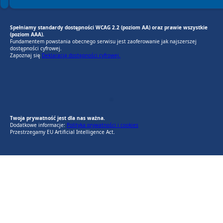
Spełniamy standardy dostępności WCAG 2.2 (poziom AA) oraz prawie wszystkie
(poziom AAA).
Fundamentem powstania obecnego serwisu jest zaoferowanie jak najszerszej
dostępności cyfrowej.
Zapoznaj się
Deklaracją dostępności cyfrowej.
EU AI Act
RODO Zgodne
RODO przyjazne narzędzia
Twoja prywatność jest dla nas ważna.
Dodatkowe informacje:
Polityka prywatności i cookies
Przestrzegamy EU Artificial Intelligence Act.