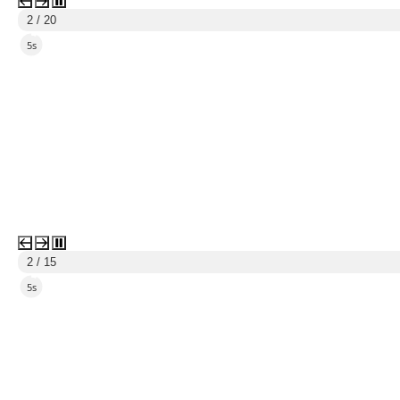
2 / 20
4s
2 / 15
4s