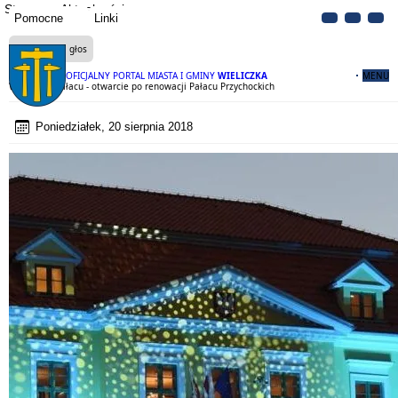
Strona
Aktualności
Pomocne
Linki
Czytaj na głos
OFICJALNY PORTAL MIASTA I GMINY
WIELICZKA
MENU
Wieczór w Pałacu - otwarcie po renowacji Pałacu Przychockich
Poniedziałek, 20 sierpnia 2018