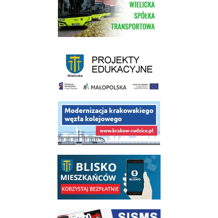
link do strony - projekty edukacyjne dofinansowane z Europejskiego
link do opisu projektu budowy linii kolejowej Krakow Rudzice
link do opisu aplikacji - BLISKO, Gmina Wieliczka w aplikacji Blisko
link do strony systemu wczesnego ostrzegania mieszkańców SISMS