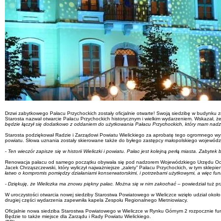
Drzwi zabytkowego Pałacu Przychockich zostały oficjalnie otwarte! Swoją siedzibę w budynku zn
Starosta nazwał otwarcie Pałacu Przychockich historycznym i wielkim wydarzeniem. Wskazał, ż
będzie łączył się dodatkowo z oddaniem do użytkowania Pałacu Przychockich, który mam nadzi
Starosta podziękował Radzie i Zarządowi Powiatu Wielickiego za aprobatę tego ogromnego wysiłk
powiatu. Słowa uznania zostały skierowane także do byłego zastępcy małopolskiego wojewódzk
- Ten wieczór zapisze się w historii Wieliczki i powiatu. Pałac jest kolejną perłą miasta. Zaby
Renowacja pałacu od samego początku obywała się pod nadzorem Wojewódzkiego Urzędu Ochron
Jacek Chrząszczewski, który wyliczył najważniejsze „zalety” Pałacu Przychockich, w tym sklepi
łatwo o kompromis pomiędzy działaniami konserwatorskimi, i potrzebami użytkowymi, a więc funk
- Dziękuję, że Wieliczka ma znowu piękny pałac. Można się w nim zakochać
– powiedział tuż pr
W uroczystości otwarcia nowej siedziby Starostwa Powiatowego w Wieliczce wzięło udział oko
drugiej części wydarzenia zapewniła kapela Zespołu Regionalnego Mietniowiacy.
Oficjalnie nowa siedziba Starostwa Powiatowego w Wieliczce w Rynku Górnym 2 rozpocznie funk
Będzie to także miejsce dla Zarządu i Rady Powiatu Wielickiego.