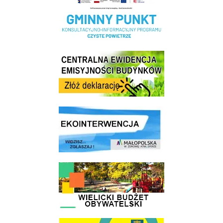
Centrala Ewidencja Emisyjności Budynków - złóż deklarację
link do strony ekointerwencja dot.- powietrza
link do strony - Wielicki Budżet Obywatelski
link do strony Wielicka Karta Aktywnego Seniora