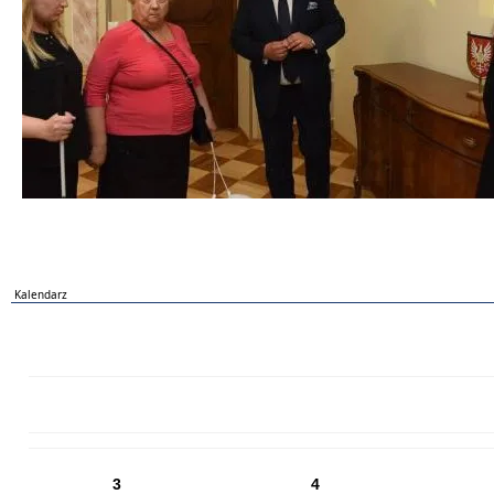
Kalendarz
PN
WT
ŚR
CZ
PI
SO
NI
3
4