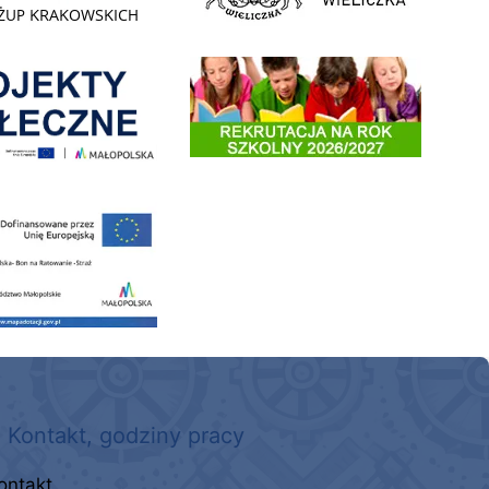
enia
Informacja o terminach rekrutacji na rok szkolny 2026/2
 nowego, średniego samochodu ratowniczo-gaśniczego z napędem 4x4 dla OSP Kokotów
Kontakt, godziny pracy
ontakt