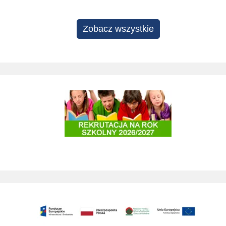
Zobacz wszystkie
Rekrutacja do szkół i przedszkoli 2025/2026
Zagospodarowanie terenu Stok pod Baranem na cele rekreacyjne