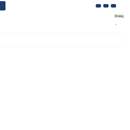
Drukuj
Biznes
Turystyka
Kontakt