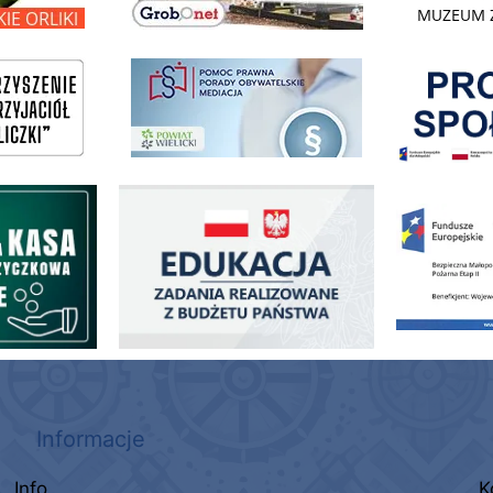
Pokonać ogranicz
pomoc prawna wieliczka
ogowo - Pożyczkowa
Edukacja - zadania realizowane z budżetu państwa
Zakup fabrycznie
Informacje
Info
K