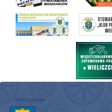
link do SMS Wieliczka
wieliczka-wieliczanie na bis
Międzyzakładowa Kasa Zapom
Wieliczka.eu