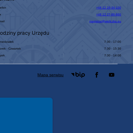
lefon
+48 12 26-34-100
x
+48 12 27-86-860
mail
magistrat@wieliczka.eu
odziny pracy Urzędu
niedziałek
7:30 - 17:00
orek - Czwartek
7:30 - 15:30
ątek
7:30 - 14:00
Mapa serwisu