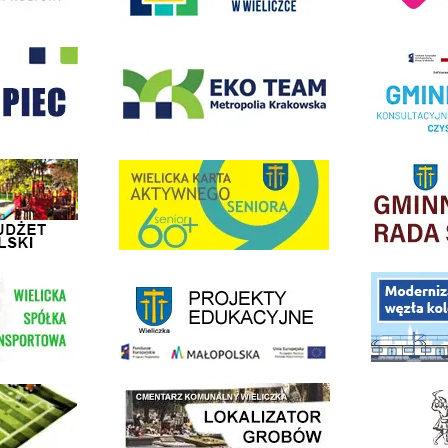
- Wieliczka
EKO-Team-Wieliczka
Realizacja Prog
dżet Obywatelski
link do strony G
link do strony Wielicka Karta Aktywnego Seniora
link do strony - projekty edukacyjne dofinansowane z Europejskiego
ółki Transportowej
link do opisu pr
link do lokalizatora grobów na wielickim cmentarzu - grobnet
kie Orliki
link do strony 