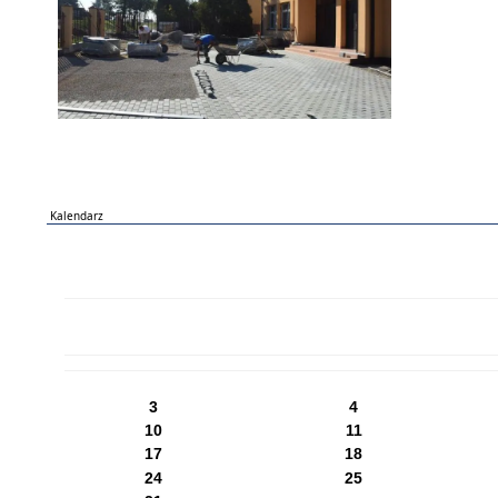
Kalendarz
PN
WT
ŚR
CZ
PI
SO
NI
3
4
10
11
17
18
24
25