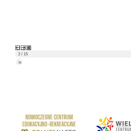
2 / 15
1s
link do strony Centrum Edukacyjno Rekreacyjne
link do strony - Wielickie C