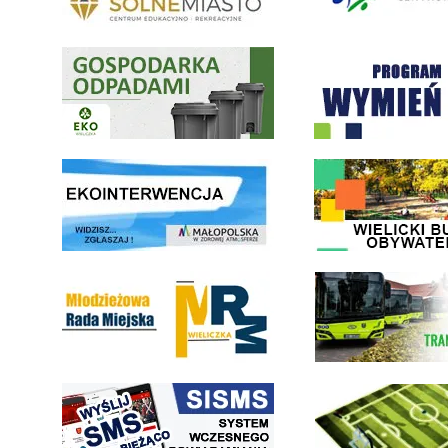
Gospodarka odpadami na terenie Miasta i Gminy Wieliczka
Program "Czyste Powietrze" 
link do strony ekointerwencja dot.- powietrza
link do strony - Wielicki Bu
Młodzieżowa Rada Miejska w Wieliczce
link do strony Wielickiej Sp
link do strony systemu wczesnego ostrzegania mieszkańców SISMS
link do opisu projektu Wielic