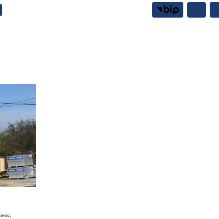
Samorząd
Mieszkańcy
iem/,