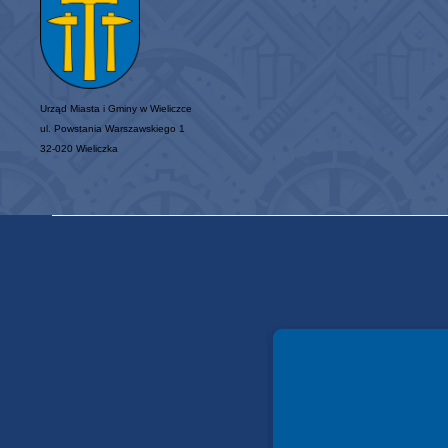
Urząd Miasta i Gminy w Wieliczce
ul. Powstania Warszawskiego 1
32-020 Wieliczka
Spełniamy standardy WCAG 2.2
Spełniamy standardy W3C