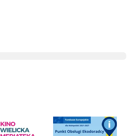
ediateka - zapraszamy
Punkt Obsługi Ekodoradcy Wieliczka