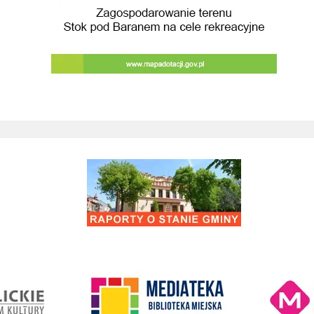
Raporty o stanie Gminy Wieliczka
Kino Wielicka M
entrum Kultury
link do strony Mediateka Biblioteka Miejska w Wieliczce