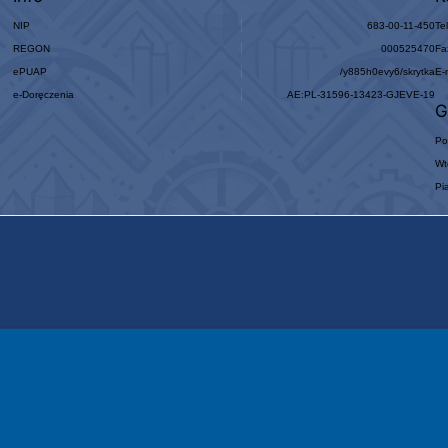
NIP
683-00-11-450
Te
REGON
000525470
Fa
ePUAP
/y885h0evy6/skrytka
E-
e-Doręczenia
AE:PL-31596-13423-GJEVE-19
G
Po
Wt
Pi