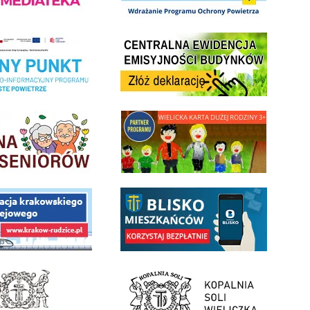
Centrala Ewidencja Emisyjności Budynków - złóż deklarac
ramu Czyste Powietrze w Gminie Wieliczka
minnej Rady Seniorow - Wieliczka
link do strony - Wielicka Karta Dużej Rodziny
 Funduszu Społecznego
link do opisu aplikacji - BLISKO, Gmina Wieliczka w aplika
ojektu budowy linii kolejowej Krakow Rudzice
- Muzeum Żup Krakowskich Wieliczka
link do strony Kopalni Soli Wieliczka