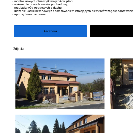
- montaż nowych obrzeży/krawężników placu,
- wykonanie nowych warstw podbudowy,
- regulacja wód opadowych z dachu,
- ułożenie kostki betonowej z dostosowaniem istniejących elementów zagospodarowan
- uporządkowanie terenu
Facebook
portal X
Zdjęcia