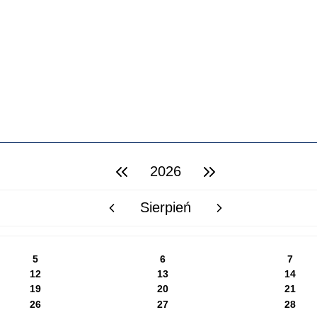
2026
poprzedni rok
następny rok
Sierpień
poprzedni miesiąc
następny miesiąc
5
6
7
12
13
14
19
20
21
26
27
28