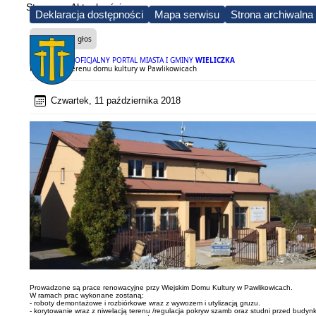
Strona
Aktualności
Deklaracja dostępności
Mapa serwisu
Strona archiwalna
Czytaj na głos
OFICJALNY PORTAL MIASTA I GMINY
WIELICZKA
Renowacja terenu domu kultury w Pawlikowicach
Czwartek, 11 października 2018
Prowadzone są prace renowacyjne przy Wiejskim Domu Kultury w Pawlikowicach.
W ramach prac wykonane zostaną:
- roboty demontażowe i rozbiórkowe wraz z wywozem i utylizacją gruzu.
- korytowanie wraz z niwelacją terenu /regulacja pokryw szamb oraz studni przed budynk