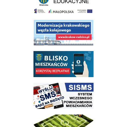
link do opisu projektu budowy linii kolejowej Krakow Rudzice
link do opisu aplikacji - BLISKO, Gmina Wieliczka w aplikacji Blisko
link do strony systemu wczesnego ostrzegania mieszkańców SISMS
link do opisu projektu Wielickie Orliki