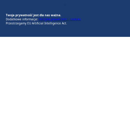
EU AI Act
RODO Zgodne
RODO przyjazne narzędzia
Twoja prywatność jest dla nas ważna.
Dodatkowe informacje:
Polityka prywatności i cookies
Przestrzegamy EU Artificial Intelligence Act.