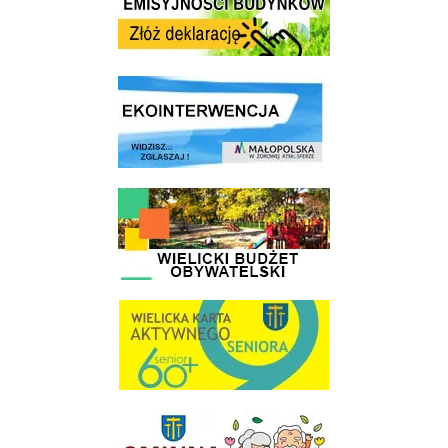
link do strony ekointerwencja dot.- powietrza
link do strony - Wielicki Budżet Obywatelski
link do strony Wielicka Karta Aktywnego Seniora
link do strony Gminnej Rady Seniorow - Wieliczka