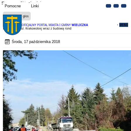
Strona
Aktualności
Pomocne
Linki
Czytaj na głos
OFICJALNY PORTAL MIASTA I GMINY
WIELICZKA
MENU
Przebudowa ul. Krakowskiej wraz z budową rond
Środa, 17 października 2018