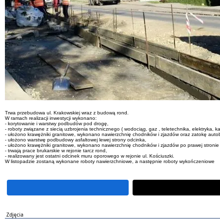
Trwa przebudowa ul. Krakowskiej wraz z budową rond.
W ramach realizacji inwestycji wykonano:
- korytowanie i warstwy podbudów pod drogę,
- roboty związane z siecią uzbrojenia technicznego ( wodociąg, gaz , teletechnika, elektryka, k
- ułożono krawężniki granitowe, wykonano nawierzchnię chodników i zjazdów oraz zatokę autob
- ułożono warstwę podbudowy asfaltowej lewej strony odcinka,
- ułożono krawężniki granitowe, wykonano nawierzchnię chodników i zjazdów po prawej stronie 
- trwają prace brukarskie w rejonie tarcz rond,
- realizowany jest ostatni odcinek muru oporowego w rejonie ul. Kościuszki.
W listopadzie zostaną wykonane roboty nawierzchniowe, a następnie roboty wykończeniowe
Zdjęcia