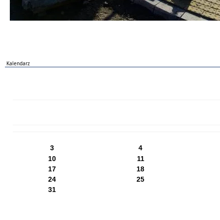
Kalendarz
PN
WT
ŚR
CZ
PI
SO
NI
3
4
10
11
17
18
24
25
31