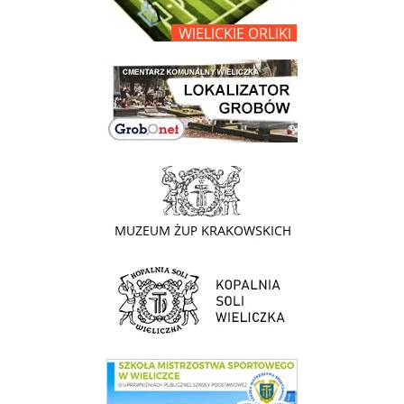
link do lokalizatora grobów na wielickim cmentarzu - grobnet
link do strony - Muzeum Żup Krakowskich Wieliczka
link do strony Kopalni Soli Wieliczka
link do SMS Wieliczka