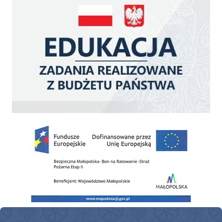
Zakup fabrycznie nowego, średniego samochodu ratowniczo-gaśniczego z napę