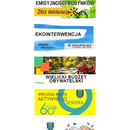
link do strony ekointerwencja dot.- powietrza
link do strony - Wielicki Budżet Obywatelski
link do strony Wielicka Karta Aktywnego Seniora
link do strony Gminnej Rady Seniorow - Wieliczka