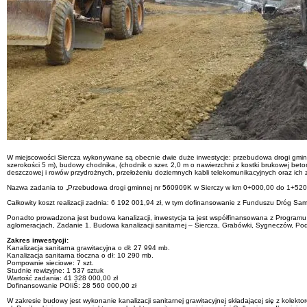
W miejscowości Siercza wykonywane są obecnie dwie duże inwestycje: przebudowa drogi gminn
szerokości 5 m), budowy chodnika, (chodnik o szer. 2,0 m o nawierzchni z kostki brukowej bet
deszczowej i rowów przydrożnych, przełożeniu doziemnych kabli telekomunikacyjnych oraz ich 
Nazwa zadania to „Przebudowa drogi gminnej nr 560909K w Sierczy w km 0+000,00 do 1+520
Całkowity koszt realizacji zadnia: 6 192 001,94 zł, w tym dofinansowanie z Funduszu Dróg Sam
Ponadto prowadzona jest budowa kanalizacji, inwestycja ta jest współfinansowana z Programu
aglomeracjach, Zadanie 1. Budowa kanalizacji sanitarnej – Siercza, Grabówki, Sygneczów, Pods
Zakres inwestycji:
Kanalizacja sanitarna grawitacyjna o dł: 27 994 mb.
Kanalizacja sanitarna tłoczna o dł: 10 290 mb.
Pompownie sieciowe: 7 szt.
Studnie rewizyjne: 1 537 sztuk
Wartość zadania: 41 328 000,00 zł
Dofinansowanie POIiŚ: 28 560 000,00 zł
W zakresie budowy jest wykonanie kanalizacji sanitarnej grawitacyjnej składającej się z kole