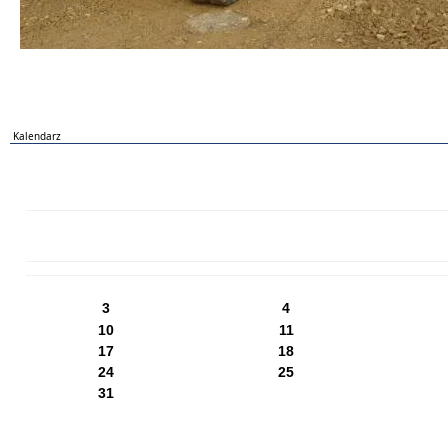
Kalendarz
PN
WT
ŚR
CZ
PI
SO
NI
3
4
10
11
17
18
24
25
31