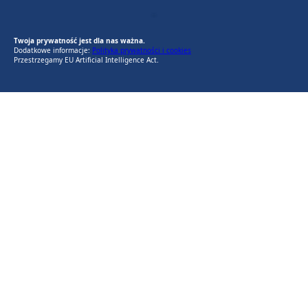
EU AI Act
RODO Zgodne
RODO przyjazne narzędzia
Twoja prywatność jest dla nas ważna.
Dodatkowe informacje:
Polityka prywatności i cookies
Przestrzegamy EU Artificial Intelligence Act.