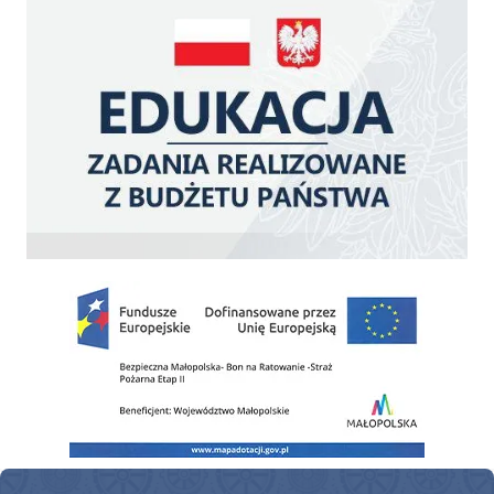
Zakup fabrycznie nowego, średniego samochodu ratowniczo-gaśniczego z napę