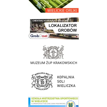
link do lokalizatora grobów na wielickim cmentarzu - grobnet
link do strony - Muzeum Żup Krakowskich Wieliczka
link do strony Kopalni Soli Wieliczka
link do SMS Wieliczka