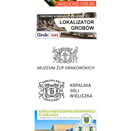
link do lokalizatora grobów na wielickim cmentarzu - grobnet
link do strony - Muzeum Żup Krakowskich Wieliczka
link do strony Kopalni Soli Wieliczka
link do SMS Wieliczka