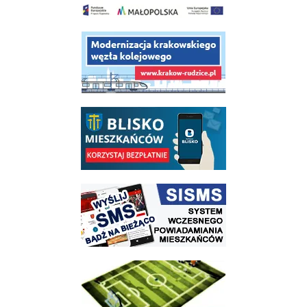
link do opisu projektu budowy linii kolejowej Krakow Rudzice
link do opisu aplikacji - BLISKO, Gmina Wieliczka w aplikacji Blisko
link do strony systemu wczesnego ostrzegania mieszkańców SISMS
link do opisu projektu Wielickie Orliki