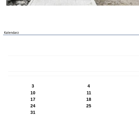
Kalendarz
PN
WT
ŚR
CZ
PI
SO
NI
3
4
10
11
17
18
24
25
31