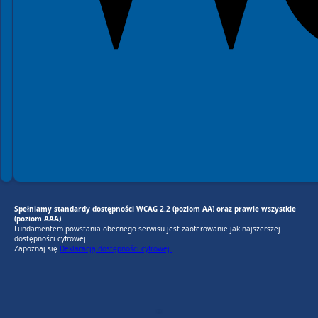
Spełniamy standardy dostępności WCAG 2.2 (poziom AA) oraz prawie wszystkie
(poziom AAA).
Fundamentem powstania obecnego serwisu jest zaoferowanie jak najszerszej
dostępności cyfrowej.
Zapoznaj się
Deklaracją dostępności cyfrowej.
EU AI Act
RODO Zgodne
RODO przyjazne narzędzia