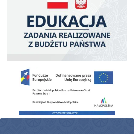
Zakup fabrycznie nowego, średniego samochodu ratowniczo-gaśniczego z napę