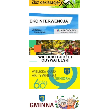
link do strony ekointerwencja dot.- powietrza
link do strony - Wielicki Budżet Obywatelski
link do strony Wielicka Karta Aktywnego Seniora
link do strony Gminnej Rady Seniorow - Wieliczka