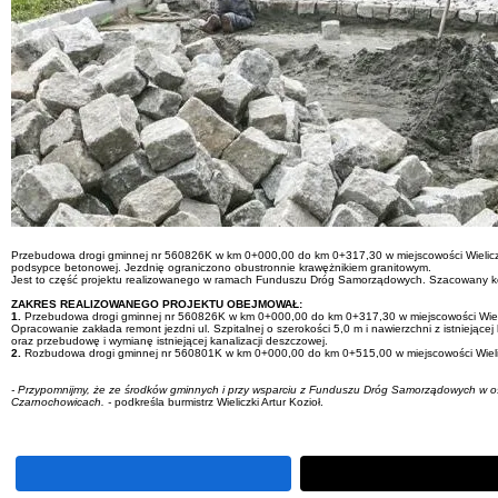
Przebudowa drogi gminnej nr 560826K w km 0+000,00 do km 0+317,30 w miejscowości Wieliczka 
podsypce betonowej. Jezdnię ograniczono obustronnie krawężnikiem granitowym.
Jest to część projektu realizowanego w ramach Funduszu Dróg Samorządowych. Szacowany koszt
ZAKRES REALIZOWANEGO PROJEKTU OBEJMOWAŁ:
1.
Przebudowa drogi gminnej nr 560826K w km 0+000,00 do km 0+317,30 w miejscowości Wieliczk
Opracowanie zakłada remont jezdni ul. Szpitalnej o szerokości 5,0 m i nawierzchni z istnieją
oraz przebudowę i wymianę istniejącej kanalizacji deszczowej.
2.
Rozbudowa drogi gminnej nr 560801K w km 0+000,00 do km 0+515,00 w miejscowości Wieliczka
- Przypomnijmy, że ze środków gminnych i przy wsparciu z Funduszu Dróg Samorządowych w os
Czarnochowicach. -
podkreśla burmistrz Wieliczki Artur Kozioł.