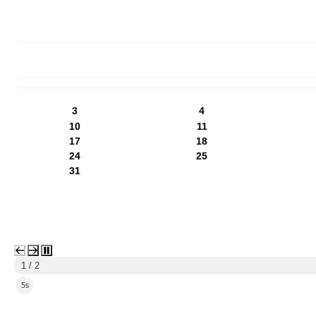
PN
WT
ŚR
CZ
PI
SO
NI
3
4
10
11
17
18
24
25
31
1 / 2
4s