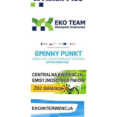
EKO-Team-Wieliczka
Realizacja Programu Czyste Powietrze w Gminie Wieliczka
Centrala Ewidencja Emisyjności Budynków - złóż deklarację
link do strony ekointerwencja dot.- powietrza