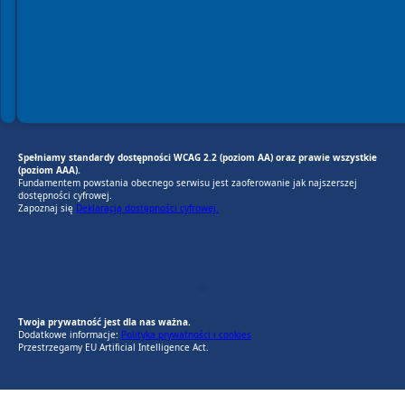
Spełniamy standardy dostępności WCAG 2.2 (poziom AA) oraz prawie wszystkie
(poziom AAA).
Fundamentem powstania obecnego serwisu jest zaoferowanie jak najszerszej
dostępności cyfrowej.
Zapoznaj się
Deklaracją dostępności cyfrowej.
EU AI Act
RODO Zgodne
RODO przyjazne narzędzia
Twoja prywatność jest dla nas ważna.
Dodatkowe informacje:
Polityka prywatności i cookies
Przestrzegamy EU Artificial Intelligence Act.