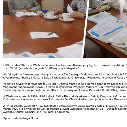
9.03. (środa) 2022 r. w Wieliczce w Wielickim Centrum Kultury przy Rynku Górnym 6 się 44 sp
dniu 23.04. (sobota) b.r. o godz.16.00-tej w sali „Magistrat”.
Wśród wydarzeń minionego miesiąca prezes KPW Jadwiga Duda wspomniała o obchodach 25.02.b
KPW przyjęto: Halinę i Mariana Dyląg i Włodzimierza Grzywacza. Rozmawiano w wojnie Rosji z Uk
Podjęto decyzje w sprawie prośby ks. prof. Józefa Mareckiego o pomoc finansową Diecezji Łu
Magdalenę Waśniowską-Nowak, prezes Towarzystwa Przyjaciół Muzeum Żup Krakowskich Wieliczk
nasza współpraca rozpoczęła się w 2007 r. za sprawą inż. Feliksa Piestraka (1868-1947), który 
W Wieliczce w latach 1909-1924 był inż. Feliks Piestrak dyrektorem Szkoły Górniczej i Muzeum
Krakowie, spoczywa na cmentarzu Rakowickim. W KPW członkiem jest jego wnuczka Teresa Krucze
W 44 spotkaniu Zarządu KPW, zwołanym i prowadzonym przez Jadwigę Dudę, prezes KPW, uczestni
marca 2022 r. z artykułem pt. „24 spotkanie z cyklu „Wieliczka-Wieliczanie” Bis! - „Nadzór Star
wykonali Andrzej Klimczyk z KPW i niżej podpisana.
Opracowała Jadwiga Duda