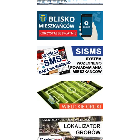
link do opisu aplikacji - BLISKO, Gmina Wieliczka w aplikacji Blisko
link do strony systemu wczesnego ostrzegania mieszkańców SISMS
link do opisu projektu Wielickie Orliki
link do lokalizatora grobów na wielickim cmentarzu - grobnet