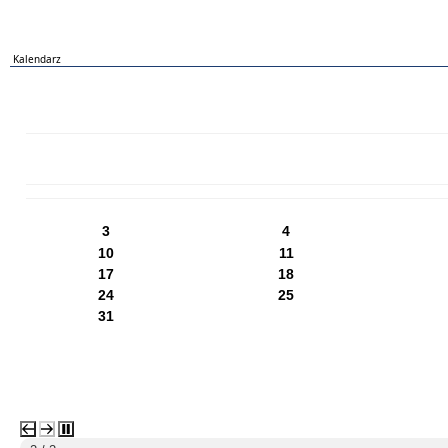
Kalendarz
PN
WT
ŚR
CZ
PI
SO
NI
3
4
10
11
17
18
24
25
31