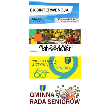
link do strony ekointerwencja dot.- powietrza
link do strony - Wielicki Budżet Obywatelski
link do strony Wielicka Karta Aktywnego Seniora
link do strony Gminnej Rady Seniorow - Wieliczka