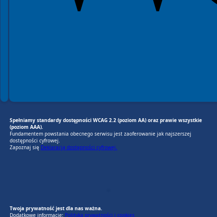
Spełniamy standardy dostępności WCAG 2.2 (poziom AA) oraz prawie wszystkie
(poziom AAA).
Fundamentem powstania obecnego serwisu jest zaoferowanie jak najszerszej
dostępności cyfrowej.
Zapoznaj się
Deklaracją dostępności cyfrowej.
EU AI Act
RODO Zgodne
RODO przyjazne narzędzia
Twoja prywatność jest dla nas ważna.
Dodatkowe informacje:
Polityka prywatności i cookies