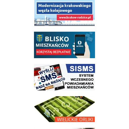
link do opisu projektu budowy linii kolejowej Krakow Rudzice
link do opisu aplikacji - BLISKO, Gmina Wieliczka w aplikacji Blisko
link do strony systemu wczesnego ostrzegania mieszkańców SISMS
link do opisu projektu Wielickie Orliki