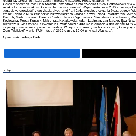
Gurgul pt. „Gościniec”, która zajęła I miejsce w kategorii: Proza. Gratulujemy.
Gościem spotkania była Lidia Sałabun, emerytowana nauczycielka Szkoły Podstawowej nr 4 w Wi
najukochańszym wnukom Stasiowi, Antosiowi i Franiowi”. Wspomniała, że w 2019 r. Jadwiga Duda 
„Antosiowe opowieści” z dedykacją: „Kochanej Pani Jadzi wesołego czytania życzą autorzy. Wie
Walne Zebranie KPW zakończyła przewodnicząca Grażyna Kowal. Przed „:Magistratem” wykonano
Boduch, Marta Borowiec, Danuta Chrebor, Janina Cygankiewicz, Stanisława Cygankiewicz, Wie
Kozłowska, Teresa Kruczek, Małgorzata Kwiatkowska, Adam Lachman, Jan Matzke, Ewa Nowosiels
miesięcznik „Głos Wielicki” z kwietnia b.r., w którym znajdują się informacje o działalności KP
za przygotowanie sali i opiekę nad szatnią. Wdzięczność należy się także Paniom, które przygot
Ziemi Wielickiej” w dniu 27.04. (środa) 2022 o godz. 16.00-tej w sali „Magistrat”.
Opracowała Jadwiga Duda
Zdjęcia