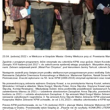
23.04. (sobota) 2022 r. w Wieliczce w Urzędzie Miasta i Gminy Wieliczce przy ul. Powstania W
Zgodnie z przyjętym programem, które otrzymało stu członków KPW, oraz goście: Adam Kociołek, s
Zarządu XVII kadencji (od 2017 r. do zakończenia epidemii) witając przybyłych. Wszystkim złoży
nami. Zebrani zaśpiewali pieśń „Wstał Pan Chrystus”, pod kierunkiem Janiny Tańculi, członek Z
Następnie zasiedli przy świątecznym posiłku wielkanocnym przygotowanym przez stołówkę Szkoł
Ratowania Zabytków Cmentarza Komunalnego w Wieliczce: Marianowi Sipiórze, Natalii Soran-Mal
Piotrowiczowi. Znaczki wykonane na 50. lecie KPW (1966-2016) otrzymali wymienieni oraz nowi
Na przewodniczącą zebrania wybrano Grażynę Kowal, a na protokolanta Hannę Kozioł, sekretarz
Wniosków i Uchwał w składzie: Maria Gurgul, Wanda Polan, Anna Ślęczka. Grażyna Kowal zapro
Ślęczkę, Komisji Rewizyjnej - Władysławę Dubiel, która podkreśliła prawidłowość wydawanych 
zatwierdzeniu bilansu za 2021 r. i udzielenie absolutorium Zarządowi. Anna Ślęczka, przewo
budżetu za 2021 r. i udziela absolutorium Zarządowi, 2. Na wniosek Marii Gurgul Walne Zebr
ratowanie zabytkowych nagrobków. 3. Na wniosek Anny Ślęczki Walne Zebranie KPW ustanawia,
Kasprzyka Walne Zebranie KPW uchwaliło, że od 1.01.2023 r. składka członkowska w KPW wynie
Prezes KPW poinformowała, że na 7.01.(sobota) 2023 r. planuje Walne Zebranie Wyborcze KPW
mieszkają w Grabiu. Przedstawiła także książkę pt. „Pisanie nie do szuflady. KONKURS LITE