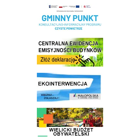
Realizacja Programu Czyste Powietrze w Gminie Wieliczka
Centrala Ewidencja Emisyjności Budynków - złóż deklarację
link do strony ekointerwencja dot.- powietrza
link do strony - Wielicki Budżet Obywatelski