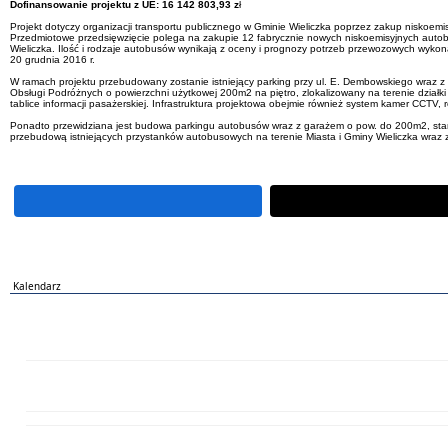
Dofinansowanie projektu z UE: 16 142 803,93 z
ł
Projekt dotyczy organizacji transportu publicznego w Gminie Wieliczka poprzez zakup niskoemi
Przedmiotowe przedsięwzięcie polega na zakupie 12 fabrycznie nowych niskoemisyjnych autobusów
Wieliczka. Ilość i rodzaje autobusów wynikają z oceny i prognozy potrzeb przewozowych wyko
20 grudnia 2016 r.
W ramach projektu przebudowany zostanie istniejący parking przy ul. E. Dembowskiego wraz
Obsługi Podróżnych o powierzchni użytkowej 200m2 na piętro, zlokalizowany na terenie dział
tablice informacji pasażerskiej. Infrastruktura projektowa obejmie również system kamer CCTV
Ponadto przewidziana jest budowa parkingu autobusów wraz z garażem o pow. do 200m2, stano
przebudową istniejących przystanków autobusowych na terenie Miasta i Gminy Wieliczka wraz 
Kalendarz
PN
WT
ŚR
CZ
PI
SO
NI