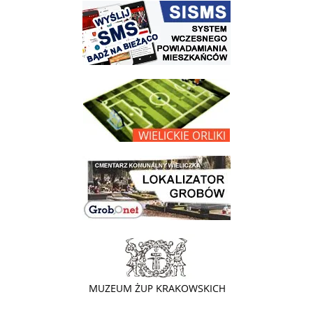
link do strony systemu wczesnego ostrzegania mieszkańców SISMS
link do opisu projektu Wielickie Orliki
link do lokalizatora grobów na wielickim cmentarzu - grobnet
link do strony - Muzeum Żup Krakowskich Wieliczka