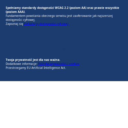
Spełniamy standardy dostępności WCAG 2.2 (poziom AA) oraz prawie wszystkie
(poziom AAA).
Fundamentem powstania obecnego serwisu jest zaoferowanie jak najszerszej
dostępności cyfrowej.
Zapoznaj się
Deklaracją dostępności cyfrowej.
EU AI Act
RODO Zgodne
RODO przyjazne narzędzia
Twoja prywatność jest dla nas ważna.
Dodatkowe informacje:
Polityka prywatności i cookies
Przestrzegamy EU Artificial Intelligence Act.