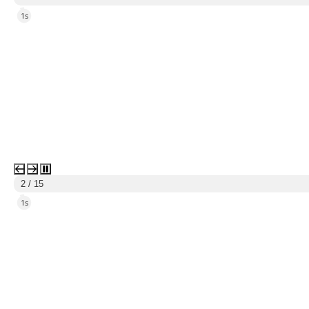
5s
3 / 15
5s