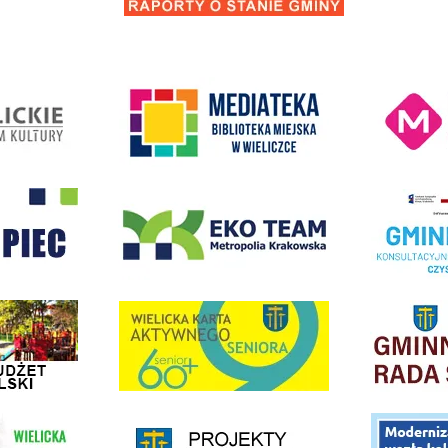
Kino Wielicka M
entrum Kultury
link do strony Mediateka Biblioteka Miejska w Wieliczce
- Wieliczka
EKO-Team-Wieliczka
Realizacja Prog
dżet Obywatelski
link do strony G
link do strony Wielicka Karta Aktywnego Seniora
link do strony - projekty edukacyjne dofinansowane z Europejskiego
ółki Transportowej
link do opisu pr