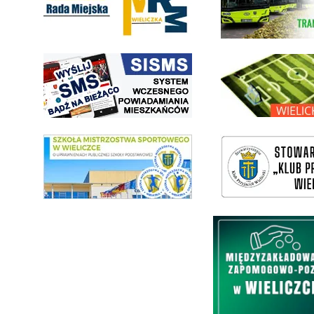
link do strony systemu wczesnego ostrzegania mieszkańców SISMS
link do opisu projektu Wielic
link do SMS Wieliczka
wieliczka-wieliczanie na bis
Międzyzakładowa Kasa Zapom