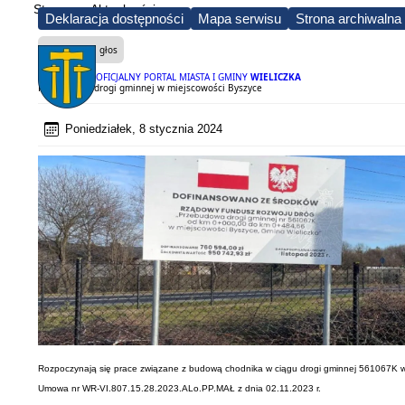
Strona
Aktualności
Deklaracja dostępności
Mapa serwisu
Strona archiwalna
Czytaj na głos
OFICJALNY PORTAL MIASTA I GMINY
WIELICZKA
Przebudowa drogi gminnej w miejscowości Byszyce
Poniedziałek, 8 stycznia 2024
Rozpoczynają się prace związane z budową chodnika w ciągu drogi gminnej 561067K 
Umowa nr WR-VI.807.15.28.2023.ALo.PP.MAŁ z dnia 02.11.2023 r.