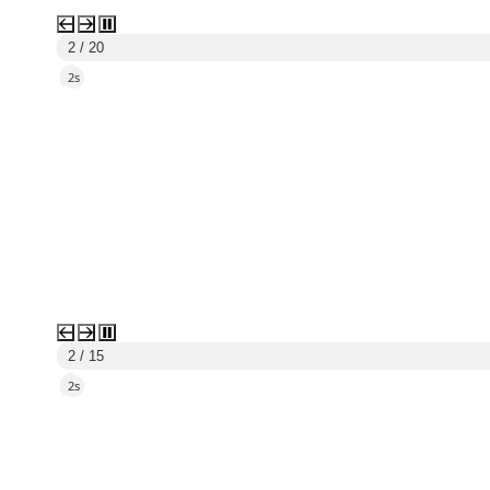
2 / 20
1s
2 / 15
1s