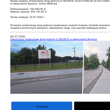
Nazwa zadania: Przebudowa drogi gminnej nr 561067K od km 0+000,00 do km 0+484,
w miejscowości Byszyce, Gmina Wieliczka
Dofinansowanie: 760 594,00 zł
Wartość zadania: 950 742,93 zł
Termin realizacji: 10.07.2024 r.
W ramach przebudowy drogi gminnej zrealizowana zostanie budowa chodnika lewostronne
urządzeń technicznych służących odwodnieniu drogi, oraz wycinka kolidującej zieleni.
(02.07.2024)
Zakończono przebudowę drogi gminnej nr 561067K w miejscowości Byszyce
Facebook
portal X