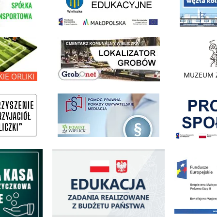
link do lokalizatora grobów na wielickim cmentarzu - grobnet
kie Orliki
link do strony 
Pokonać ogranicz
pomoc prawna wieliczka
ogowo - Pożyczkowa
Edukacja - zadania realizowane z budżetu państwa
Zakup fabrycznie