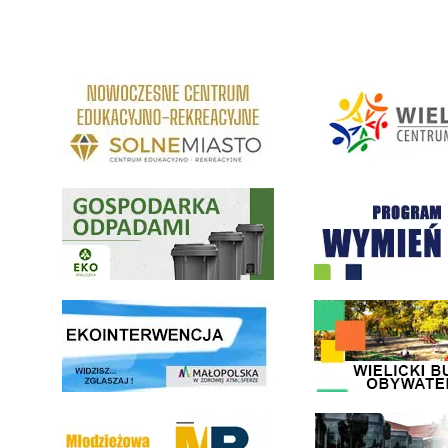
link do strony Centrum Edukacyjno Rekreacyjne
link do strony - Wielickie C
Gospodarka odpadami na terenie Miasta i Gminy Wieliczka
Program "Czyste Powietrze" 
link do strony ekointerwencja dot.- powietrza
link do strony - Wielicki Bu
Młodzieżowa Rada Miejska w Wieliczce
link do strony Wielickiej Sp