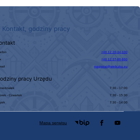
Kontakt, godziny pracy
ontakt
lefon
+48 12 26-34-100
x
+48 12 27-86-860
mail
magistrat@wieliczka.eu
odziny pracy Urzędu
niedziałek
7:30 - 17:00
orek - Czwartek
7:30 - 15:30
ątek
7:30 - 14:00
Mapa serwisu