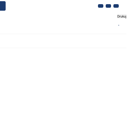
Drukuj
Biznes
Turystyka
Kontakt