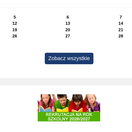
5
6
7
12
13
14
19
20
21
26
27
28
Zobacz wszystkie
Rekrutacja do szkół i przedszkoli 2025/2026