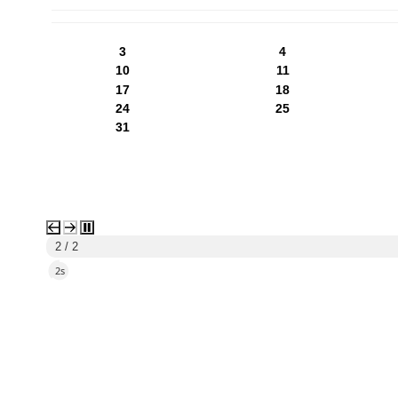
PN
WT
ŚR
CZ
PI
SO
NI
3
4
10
11
17
18
24
25
31
2 / 2
1s