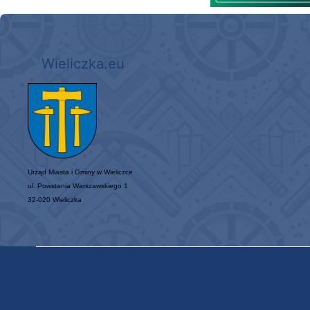
Wieliczka.eu
Urząd Miasta i Gminy w Wieliczce
ul. Powstania Warszawskiego 1
32-020 Wieliczka