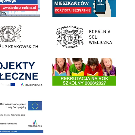
- Muzeum Żup Krakowskich Wieliczka
link do strony Kopalni Soli Wieliczka
enia
Informacja o terminach rekrutacji na rok szkolny 2026/2
 nowego, średniego samochodu ratowniczo-gaśniczego z napędem 4x4 dla OSP Kokotów