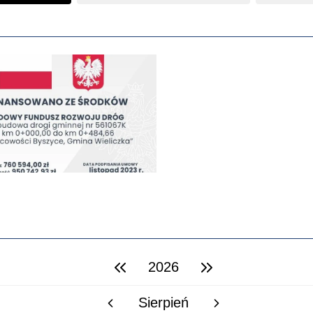
2026
poprzedni rok
następny rok
Sierpień
poprzedni miesiąc
następny miesiąc