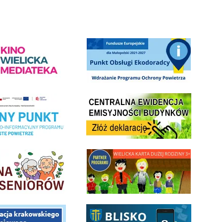
ediateka - zapraszamy
Punkt Obsługi Ekodoradcy Wieliczka
Centrala Ewidencja Emisyjności Budynków - złóż deklarac
ramu Czyste Powietrze w Gminie Wieliczka
minnej Rady Seniorow - Wieliczka
link do strony - Wielicka Karta Dużej Rodziny
 Funduszu Społecznego
link do opisu aplikacji - BLISKO, Gmina Wieliczka w aplika
ojektu budowy linii kolejowej Krakow Rudzice