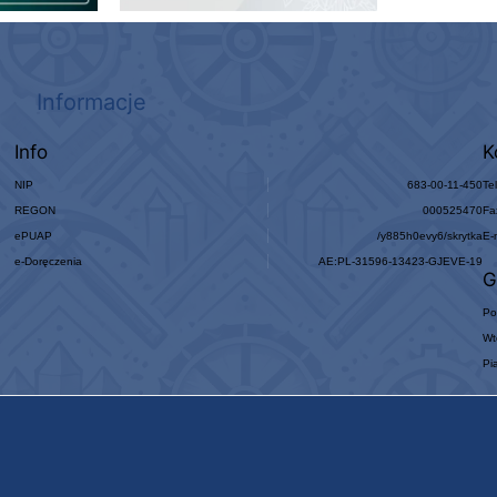
Informacje
Info
K
NIP
683-00-11-450
Te
REGON
000525470
Fa
ePUAP
/y885h0evy6/skrytka
E-
e-Doręczenia
AE:PL-31596-13423-GJEVE-19
G
Po
Wt
Pi