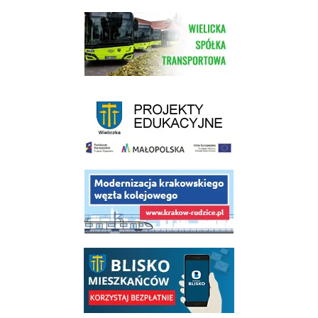
link do strony Wielickiej Spółki Transportowej
link do strony - projekty edukacyjne dofinansowane z Europejskiego
link do opisu projektu budowy linii kolejowej Krakow Rudzice
link do opisu aplikacji - BLISKO, Gmina Wieliczka w aplikacji Blisko