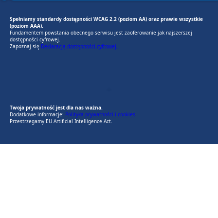
Spełniamy standardy dostępności WCAG 2.2 (poziom AA) oraz prawie wszystkie
(poziom AAA).
Fundamentem powstania obecnego serwisu jest zaoferowanie jak najszerszej
dostępności cyfrowej.
Zapoznaj się
Deklaracją dostępności cyfrowej.
EU AI Act
RODO Zgodne
RODO przyjazne narzędzia
Twoja prywatność jest dla nas ważna.
Dodatkowe informacje:
Polityka prywatności i cookies
Przestrzegamy EU Artificial Intelligence Act.