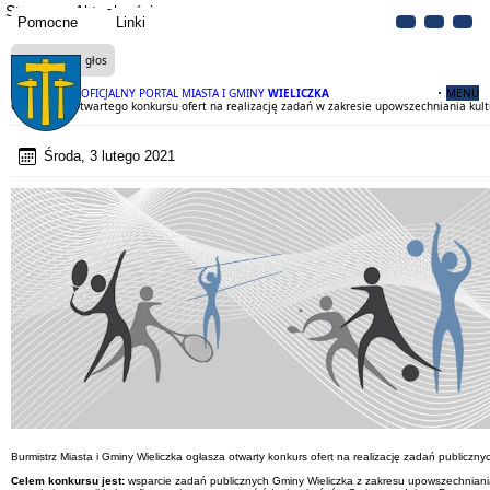
Strona
Aktualności
Pomocne
Linki
Czytaj na głos
OFICJALNY PORTAL MIASTA I GMINY
WIELICZKA
MENU
Ogłoszenie otwartego konkursu ofert na realizację zadań w zakresie upowszechniania kultur
Środa, 3 lutego 2021
Burmistrz Miasta i Gminy Wieliczka ogłasza otwarty konkurs ofert na realizację zadań publicznyc
Celem konkursu jest:
wsparcie zadań publicznych Gminy Wieliczka z zakresu upowszechniania 