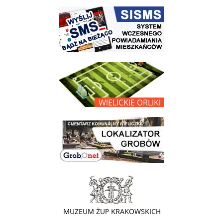
link do strony systemu wczesnego ostrzegania mieszkańców SISMS
link do opisu projektu Wielickie Orliki
link do lokalizatora grobów na wielickim cmentarzu - grobnet
link do strony - Muzeum Żup Krakowskich Wieliczka