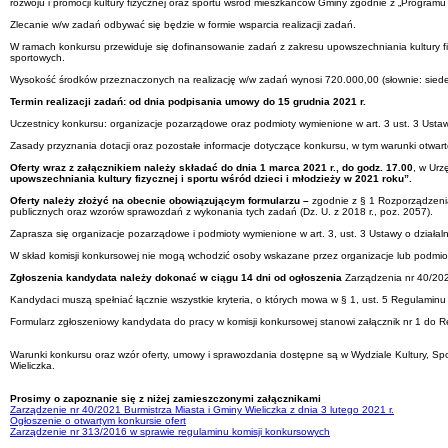
rozwoju i promocji kultury fizycznej oraz sportu wśród mieszkańców Gminy zgodnie z „Program
Zlecanie w/w zadań odbywać się będzie w formie wsparcia realizacji zadań.
W ramach konkursu przewiduje się dofinansowanie zadań z zakresu upowszechniania kultury fiz
sportowych.
Wysokość środków przeznaczonych na realizację w/w zadań wynosi 720.000,00 (słownie: siedem
Termin realizacji zadań: od dnia podpisania umowy do 15 grudnia 2021 r.
Uczestnicy konkursu: organizacje pozarządowe oraz podmioty wymienione w art. 3 ust. 3 Ustawy
Zasady przyznania dotacji oraz pozostałe informacje dotyczące konkursu, w tym warunki otwart
Oferty wraz z załącznikiem należy składać do dnia 1 marca 2021 r., do godz. 17.00
, w
Urzę
upowszechniania kultury fizycznej i sportu wśród dzieci i młodzieży w 2021 roku”.
Oferty należy złożyć na obecnie obowiązującym formularzu –
zgodnie z § 1 Rozporządzeni
publicznych oraz wzorów sprawozdań z wykonania tych zadań (Dz. U. z 2018 r., poz. 2057).
Zaprasza się organizacje pozarządowe i podmioty wymienione w art. 3, ust. 3 Ustawy o działal
W skład komisji konkursowej nie mogą wchodzić osoby wskazane przez organizacje lub podmiot
Zgłoszenia kandydata należy dokonać w ciągu 14 dni od ogłoszenia
Zarządzenia nr 40/2021
Kandydaci muszą spełniać łącznie wszystkie kryteria, o których mowa w § 1, ust. 5 Regulaminu
Formularz zgłoszeniowy kandydata
do pracy w komisji konkursowej stanowi załącznik nr 1 do 
Warunki konkursu oraz wzór oferty, umowy i sprawozdania dostępne są w Wydziale Kultury, Spor
Wieliczka.
Prosimy o zapoznanie się z niżej zamieszczonymi załącznikami
Zarządzenie nr 40/2021 Burmistrza Miasta i Gminy Wieliczka z dnia 3 lutego 2021 r.
Ogłoszenie o otwartym konkursie ofert
Zarządzenie nr 313/2016 w sprawie regulaminu komisji konkursowych