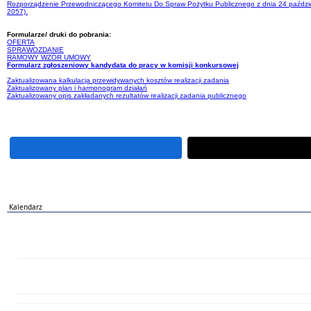
Rozporządzenie Przewodniczącego Komitetu Do Spraw Pożytku Publicznego z dnia 24 październ
2057).
Formularze/ druki do pobrania:
OFERTA
SPRAWOZDANIE
RAMOWY WZÓR UMOWY
Formularz zgłoszeniowy kandydata do pracy w komisji konkursowej
Zaktualizowana kalkulacja przewidywanych kosztów realizacji zadania
Zaktualizowany plan i harmonogram działań
Zaktualizowany opis zakładanych rezultatów realizacji zadania publicznego
Kalendarz
PN
WT
ŚR
CZ
PI
SO
NI