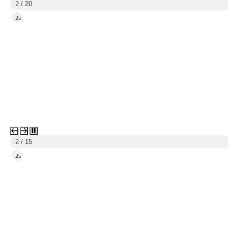
2 / 20
1s
2 / 15
1s