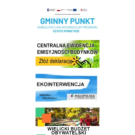
Realizacja Programu Czyste Powietrze w Gminie Wieliczka
Centrala Ewidencja Emisyjności Budynków - złóż deklarację
link do strony ekointerwencja dot.- powietrza
link do strony - Wielicki Budżet Obywatelski