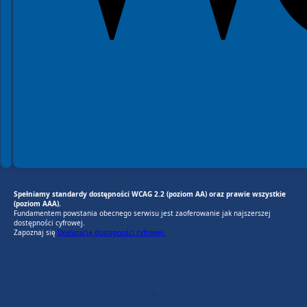
Spełniamy standardy dostępności WCAG 2.2 (poziom AA) oraz prawie wszystkie
(poziom AAA).
Fundamentem powstania obecnego serwisu jest zaoferowanie jak najszerszej
dostępności cyfrowej.
Zapoznaj się
Deklaracją dostępności cyfrowej.
EU AI Act
RODO Zgodne
RODO przyjazne narzędzia