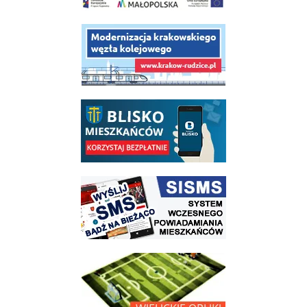
link do opisu projektu budowy linii kolejowej Krakow Rudzice
link do opisu aplikacji - BLISKO, Gmina Wieliczka w aplikacji Blisko
link do strony systemu wczesnego ostrzegania mieszkańców SISMS
link do opisu projektu Wielickie Orliki