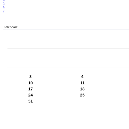
5
6
7
Kalendarz
PN
WT
ŚR
CZ
PI
SO
NI
3
4
10
11
17
18
24
25
31