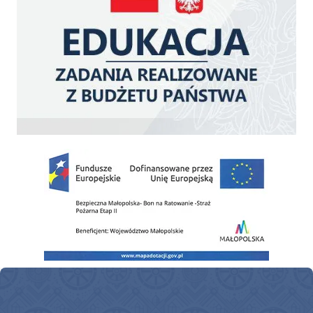
Zakup fabrycznie nowego, średniego samochodu ratowniczo-gaśniczego z napę