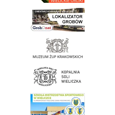
link do lokalizatora grobów na wielickim cmentarzu - grobnet
link do strony - Muzeum Żup Krakowskich Wieliczka
link do strony Kopalni Soli Wieliczka
link do SMS Wieliczka