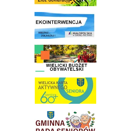
link do strony ekointerwencja dot.- powietrza
link do strony - Wielicki Budżet Obywatelski
link do strony Wielicka Karta Aktywnego Seniora
link do strony Gminnej Rady Seniorow - Wieliczka