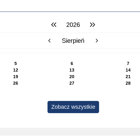
2026
poprzedni rok
następny rok
Sierpień
poprzedni miesiąc
następny miesiąc
5
6
7
12
13
14
19
20
21
26
27
28
Zobacz wszystkie