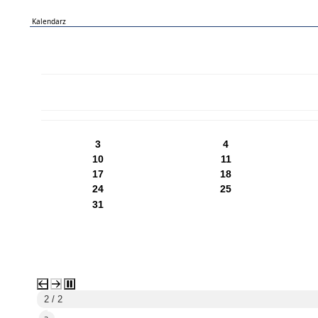
Kalendarz
PN
WT
ŚR
CZ
PI
SO
NI
3
4
10
11
17
18
24
25
31
2 / 2