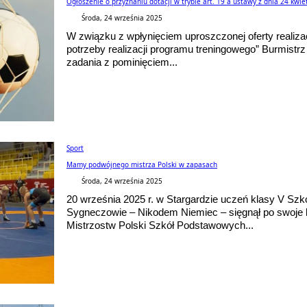
Ogłoszenie o przyznaniu dotacji w trybie art. 19 a ustawy z dnia 24 kwiet
Środa, 24 września 2025
W związku z wpłynięciem uproszczonej oferty realiza
potrzeby realizacji programu treningowego” Burmistrz 
zadania z pominięciem...
Sport
Mamy podwójnego mistrza Polski w zapasach
Środa, 24 września 2025
20 września 2025 r. w Stargardzie uczeń klasy V Sz
Sygneczowie – Nikodem Niemiec – sięgnął po swoje 
Mistrzostw Polski Szkół Podstawowych...