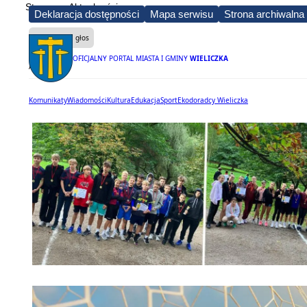
Strona
Aktualności
Deklaracja dostępności
Mapa serwisu
Strona archiwalna
Czytaj na głos
OFICJALNY PORTAL MIASTA I GMINY
WIELICZKA
Aktualności
Komunikaty
Wiadomości
Kultura
Edukacja
Sport
Ekodoradcy Wieliczka