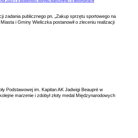
nia 2003 r. o działalności pożytku publicznego i o wolontariacie
cji zadania publicznego pn. „Zakup sprzętu sportowego na
Miasta i Gminy Wieliczka postanowił o zleceniu realizacji
koły Podstawowej im. Kapitan AK Jadwigi Beaupré w
kolejne marzenie i zdobył złoty medal Międzynarodowych