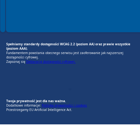
Spełniamy standardy dostępności WCAG 2.2 (poziom AA) oraz prawie wszystkie
(poziom AAA).
Fundamentem powstania obecnego serwisu jest zaoferowanie jak najszerszej
dostępności cyfrowej.
Zapoznaj się
Deklaracją dostępności cyfrowej.
EU AI Act
RODO Zgodne
RODO przyjazne narzędzia
Twoja prywatność jest dla nas ważna.
Dodatkowe informacje:
Polityka prywatności i cookies
Przestrzegamy EU Artificial Intelligence Act.