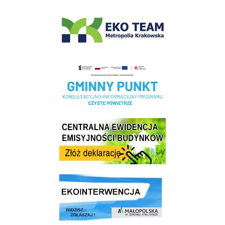
EKO-Team-Wieliczka
Realizacja Programu Czyste Powietrze w Gminie Wieliczka
Centrala Ewidencja Emisyjności Budynków - złóż deklarację
link do strony ekointerwencja dot.- powietrza