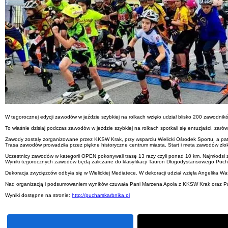
W tegorocznej edycji zawodów w jeździe szybkiej na rolkach wzięło udział blisko 200 zawodników z
To właśnie dzisiaj podczas zawodów w jeździe szybkiej na rolkach spotkali się entuzjaści, zaró
Zawody zostały zorganizowane przez KKSW Krak, przy wsparciu Wielicki Ośrodek Sportu, a patr
Trasa zawodów prowadziła przez piękne historyczne centrum miasta. Start i meta zawodów zloka
Uczestnicy zawodów w kategorii OPEN pokonywali trasę 13 razy czyli ponad 10 km. Najmłodsi z
Wyniki tegorocznych zawodów będą zaliczane do klasyfikacji Tauron Długodystansowego Pucha
Dekoracja zwycięzców odbyła się w Wielickiej Mediatece. W dekoracji udział wzięła Angelika W
Nad organizacją i podsumowaniem wyników czuwała Pani Marzena Apola z KKSW Krak oraz Pan
Wyniki dostępne na stronie:
http://pucharskarbnika.pl