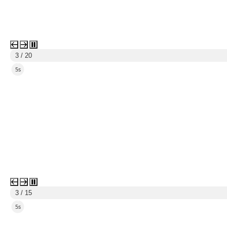
3 / 20
3s
3 / 15
3s