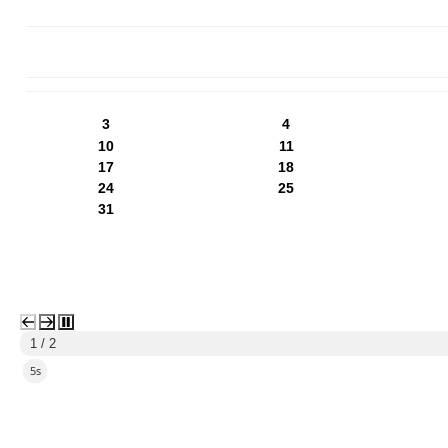
PN
WT
ŚR
CZ
PI
SO
NI
3
4
10
11
17
18
24
25
31
1 / 2
3s