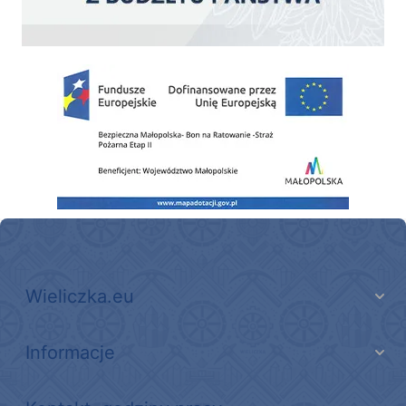
Zakup fabrycznie nowego, średniego samochodu ratowniczo-gaśniczego z napę
Wieliczka.eu
Informacje