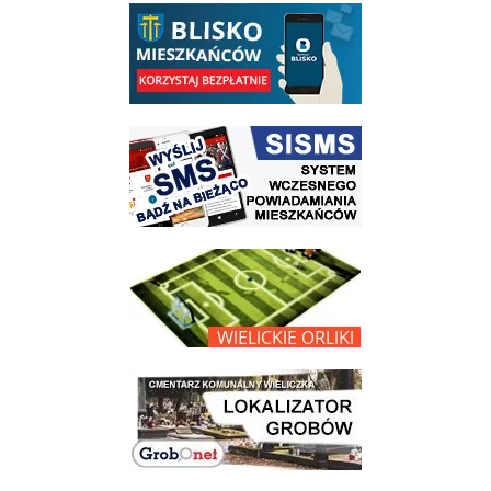
link do opisu aplikacji - BLISKO, Gmina Wieliczka w aplikacji Blisko
link do strony systemu wczesnego ostrzegania mieszkańców SISMS
link do opisu projektu Wielickie Orliki
link do lokalizatora grobów na wielickim cmentarzu - grobnet