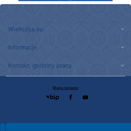
Wieliczka.eu
Informacje
Kontakt, godziny pracy
Mapa serwisu
Spełniamy standardy WCAG 2.2
Spełniamy standardy W3C