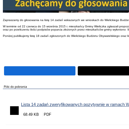
Zapraszamy do głosowania na listę 14 zadań wskazanych we wnioskach do Wielickiego Budżetu 
W terminie od 22 czerwca do 15 września 2015 r. mieszkańcy Gminy Wieliczka zgłaszali prop
oraz po przeliczeniu ilości podpisów poparcia złożonych przez mieszkańców gminy wyłoniono l
Poniżej publikujemy listę 18 zadań zgłoszonych do Wielickiego Budżetu Obywatelskiego oraz 
Pliki do pobrania
Lista 14 zadań zweryfikowanych pozytywnie w ramach
68.49 KB