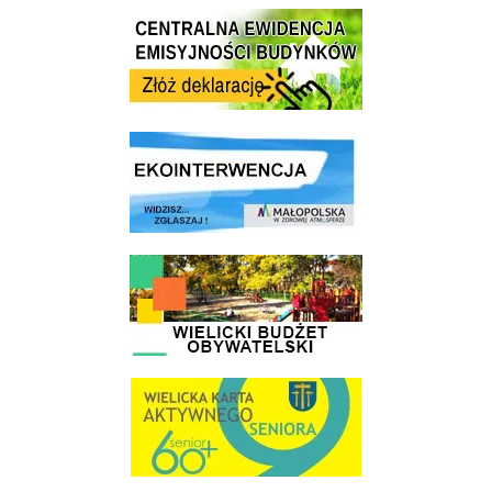
Centrala Ewidencja Emisyjności Budynków - złóż deklarację
link do strony ekointerwencja dot.- powietrza
link do strony - Wielicki Budżet Obywatelski
link do strony Wielicka Karta Aktywnego Seniora