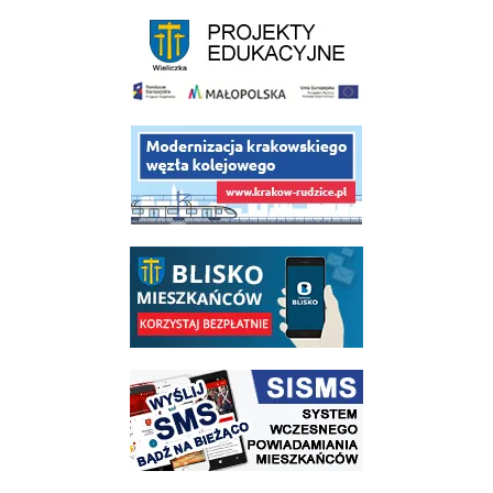
link do strony - projekty edukacyjne dofinansowane z Europejskiego
link do opisu projektu budowy linii kolejowej Krakow Rudzice
link do opisu aplikacji - BLISKO, Gmina Wieliczka w aplikacji Blisko
link do strony systemu wczesnego ostrzegania mieszkańców SISMS