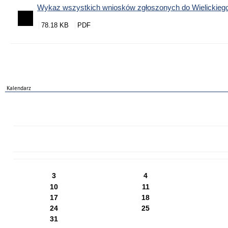
Wykaz wszystkich wniosków zgłoszonych do Wielickieg
78.18 KB
Kalendarz
PN
WT
ŚR
CZ
PI
SO
NI
3
4
10
11
17
18
24
25
31