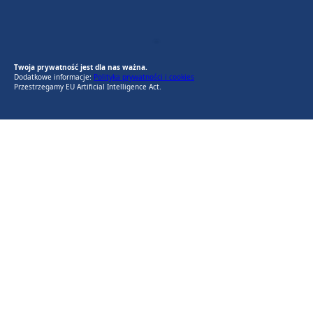
EU AI Act
RODO Zgodne
RODO przyjazne narzędzia
Twoja prywatność jest dla nas ważna.
Dodatkowe informacje:
Polityka prywatności i cookies
Przestrzegamy EU Artificial Intelligence Act.