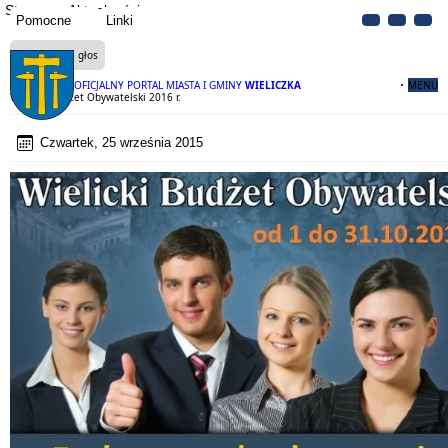
Strona
Aktualności
Pomocne
Linki
Czytaj na głos
OFICJALNY PORTAL MIASTA I GMINY
WIELICZKA
MENU
Wielicki Budżet Obywatelski 2016 r.
Czwartek, 25 września 2015