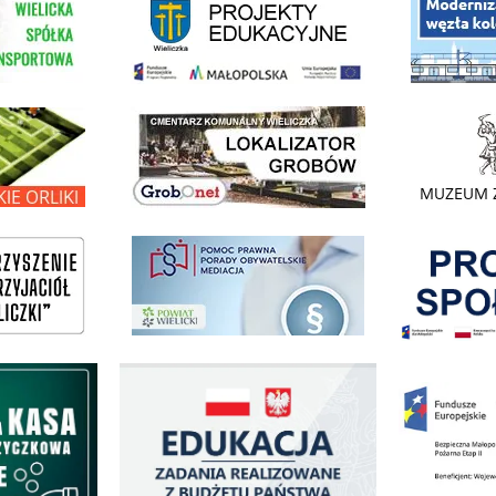
link do lokalizatora grobów na wielickim cmentarzu - grobnet
kie Orliki
link do strony 
Pokonać ogranicz
pomoc prawna wieliczka
ogowo - Pożyczkowa
Edukacja - zadania realizowane z budżetu państwa
Zakup fabrycznie