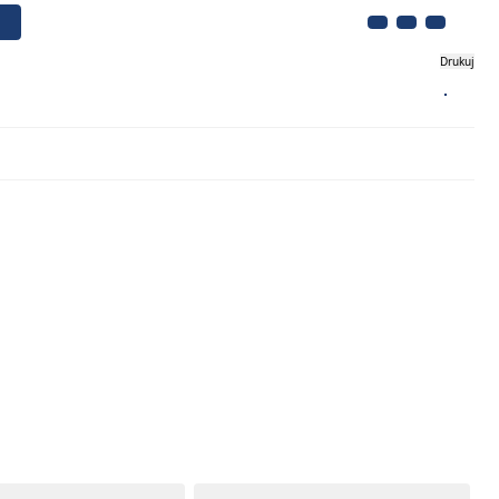
Drukuj
Biznes
Turystyka
Kontakt