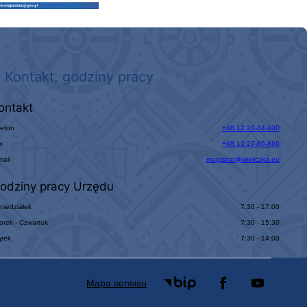
Kontakt, godziny pracy
ontakt
lefon
+48 12 26-34-100
x
+48 12 27-86-860
mail
magistrat@wieliczka.eu
odziny pracy Urzędu
niedziałek
7:30 - 17:00
orek - Czwartek
7:30 - 15:30
ątek
7:30 - 14:00
Mapa serwisu