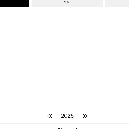
Email
2026
poprzedni rok
następny rok