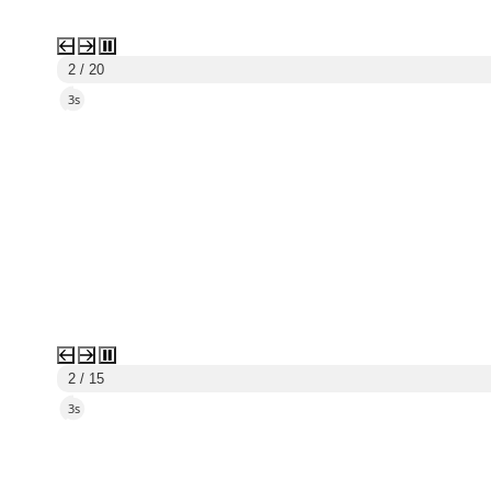
2 / 20
1s
2 / 15
1s