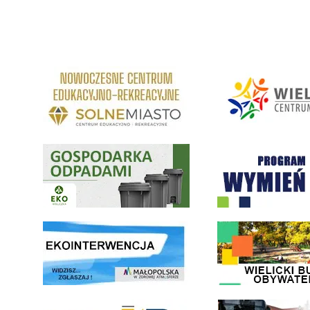
link do strony Centrum Edukacyjno Rekreacyjne
link do strony - Wielickie C
Gospodarka odpadami na terenie Miasta i Gminy Wieliczka
Program "Czyste Powietrze" 
link do strony ekointerwencja dot.- powietrza
link do strony - Wielicki Bu
Młodzieżowa Rada Miejska w Wieliczce
link do strony Wielickiej Sp