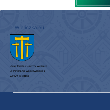
Wieliczka.eu
Urząd Miasta i Gminy w Wieliczce
ul. Powstania Warszawskiego 1
32-020 Wieliczka