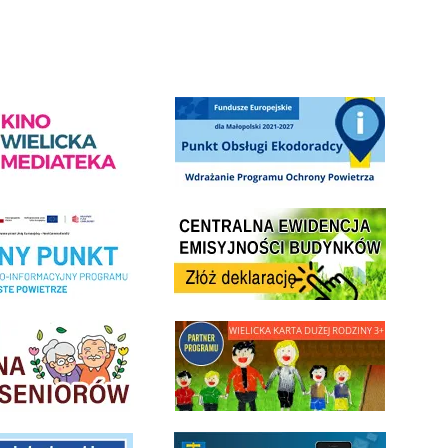
ediateka - zapraszamy
Punkt Obsługi Ekodoradcy Wieliczka
Centrala Ewidencja Emisyjności Budynków - złóż deklarac
ramu Czyste Powietrze w Gminie Wieliczka
minnej Rady Seniorow - Wieliczka
link do strony - Wielicka Karta Dużej Rodziny
 Funduszu Społecznego
link do opisu aplikacji - BLISKO, Gmina Wieliczka w aplika
ojektu budowy linii kolejowej Krakow Rudzice