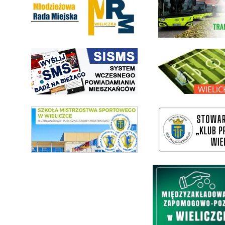
link do strony systemu wczesnego ostrzegania mieszkańców SISMS
link do opisu projektu Wielic
link do SMS Wieliczka
wieliczka-wieliczanie na bis
Międzyzakładowa Kasa Zapom