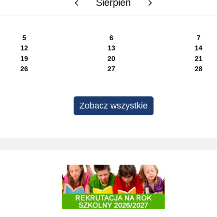
Sierpień
poprzedni miesiąc
następny miesiąc
5
6
7
12
13
14
19
20
21
26
27
28
Zobacz wszystkie
Rekrutacja do szkół i przedszkoli 2025/2026