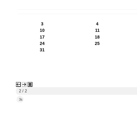
PN
WT
ŚR
CZ
PI
SO
NI
3
4
10
11
17
18
24
25
31
2 / 2
1s