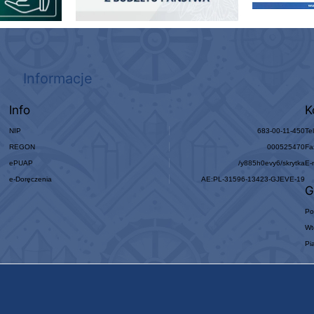
Informacje
Info
K
NIP
683-00-11-450
Te
REGON
000525470
Fa
ePUAP
/y885h0evy6/skrytka
E-
e-Doręczenia
AE:PL-31596-13423-GJEVE-19
G
Po
Wt
Pi