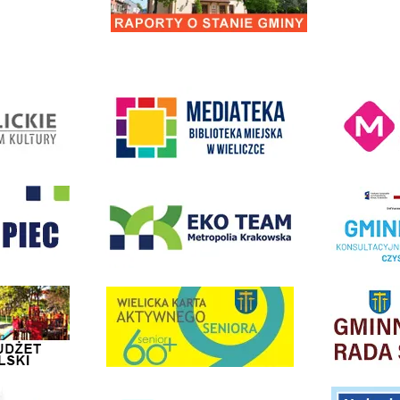
Kino Wielicka M
entrum Kultury
link do strony Mediateka Biblioteka Miejska w Wieliczce
- Wieliczka
EKO-Team-Wieliczka
Realizacja Prog
dżet Obywatelski
link do strony G
link do strony Wielicka Karta Aktywnego Seniora
link do strony - projekty edukacyjne dofinansowane z Europejskiego
ółki Transportowej
link do opisu pr