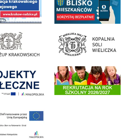
- Muzeum Żup Krakowskich Wieliczka
link do strony Kopalni Soli Wieliczka
enia
Informacja o terminach rekrutacji na rok szkolny 2026/2
 nowego, średniego samochodu ratowniczo-gaśniczego z napędem 4x4 dla OSP Kokotów