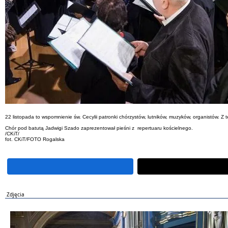
22 listopada to wspomnienie św. Cecylii patronki chórzystów, lutników, muzyków, organistów. Z
Chór pod batutą Jadwigi Szado zaprezentował pieśni z repertuaru kościelnego.
/CKiT/
fot. CKiT/FOTO Rogalska
Zdjęcia