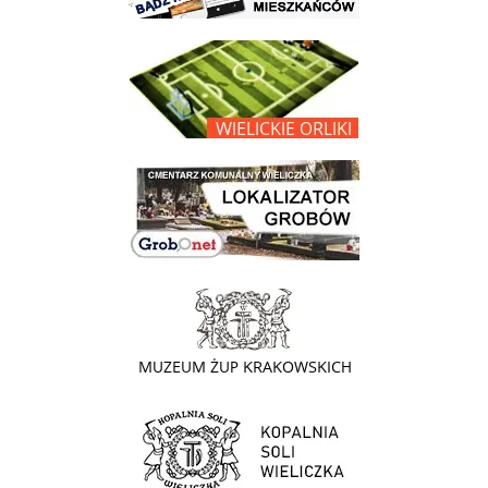
link do opisu projektu Wielickie Orliki
link do lokalizatora grobów na wielickim cmentarzu - grobnet
link do strony - Muzeum Żup Krakowskich Wieliczka
link do strony Kopalni Soli Wieliczka