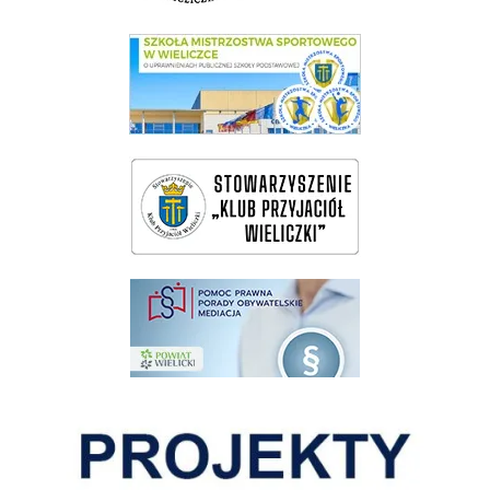
link do SMS Wieliczka
wieliczka-wieliczanie na bis
pomoc prawna wieliczka
Pokonać ograniczenia