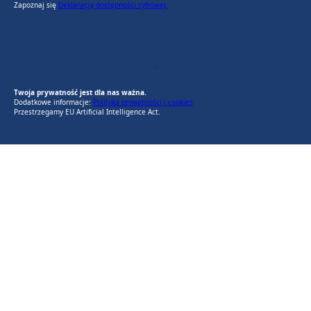
Zapoznaj się
Deklaracją dostępności cyfrowej.
EU AI Act
RODO Zgodne
RODO przyjazne narzędzia
Twoja prywatność jest dla nas ważna.
Dodatkowe informacje:
Polityka prywatności i cookies
Przestrzegamy EU Artificial Intelligence Act.