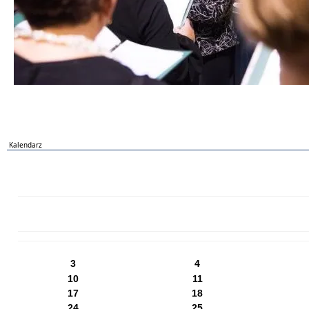
Kalendarz
PN
WT
ŚR
CZ
PI
SO
NI
3
4
10
11
17
18
24
25