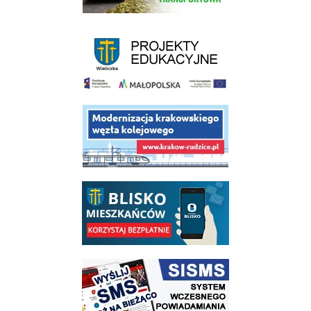
link do strony - projekty edukacyjne dofinansowane z Europejskiego
link do opisu projektu budowy linii kolejowej Krakow Rudzice
link do opisu aplikacji - BLISKO, Gmina Wieliczka w aplikacji Blisko
link do strony systemu wczesnego ostrzegania mieszkańców SISMS