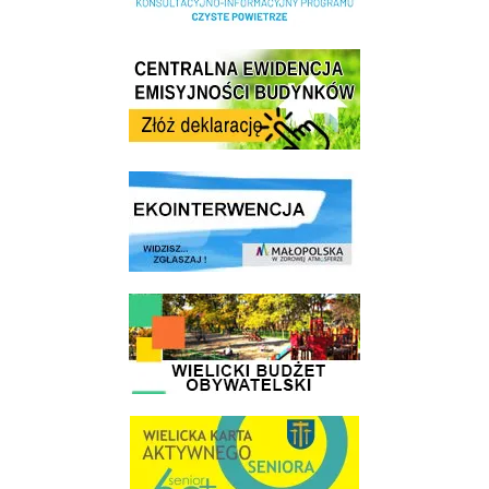
Centrala Ewidencja Emisyjności Budynków - złóż deklarację
link do strony ekointerwencja dot.- powietrza
link do strony - Wielicki Budżet Obywatelski
link do strony Wielicka Karta Aktywnego Seniora