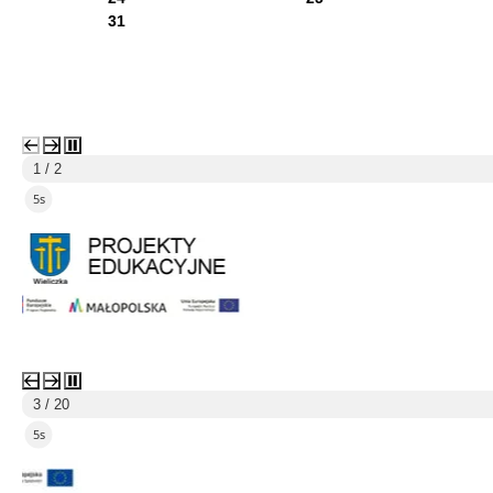
31
1 / 2
4s
3 / 20
4s