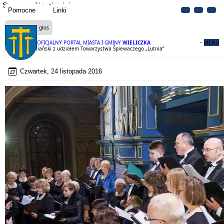
Strona
Aktualności
Pomocne
Linki
Czytaj na głos
OFICJALNY PORTAL MIASTA I GMINY
WIELICZKA
MENU
Koncert Cecyliański z udziałem Towarzystwa Śpiewaczego „Lutnia”
Czwartek, 24 listopada 2016