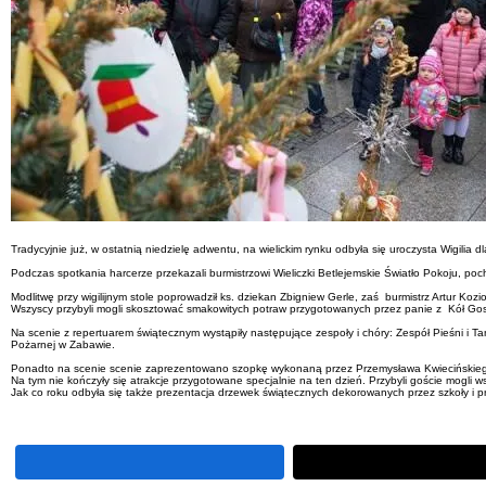
Tradycyjnie już, w ostatnią niedzielę adwentu, na wielickim rynku odbyła się uroczysta Wigil
Podczas spotkania harcerze przekazali burmistrzowi Wieliczki Betlejemskie Światło Pokoju, poch
Modlitwę przy wigilijnym stole poprowadził ks. dziekan Zbigniew Gerle, zaś burmistrz Artur Kozio
Wszyscy przybyli mogli skosztować smakowitych potraw przygotowanych przez panie z Kół Gos
Na scenie z repertuarem świątecznym wystąpiły następujące zespoły i chóry: Zespół Pieśni i 
Pożarnej w Zabawie.
Ponadto na scenie scenie zaprezentowano szopkę wykonaną przez Przemysława Kwiecińskiego z 
Na tym nie kończyły się atrakcje przygotowane specjalnie na ten dzień. Przybyli goście mogli 
Jak co roku odbyła się także prezentacja drzewek świątecznych dekorowanych przez szkoły i pr