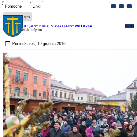
Strona
Aktualności
Pomocne
Linki
Czytaj na głos
OFICJALNY PORTAL MIASTA I GMINY
WIELICZKA
MENU
Wigilia na wielickim Rynku
Poniedziałek, 19 grudnia 2016